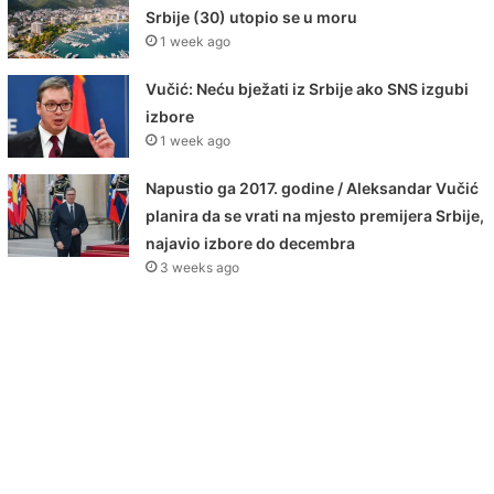
Srbije (30) utopio se u moru
1 week ago
Vučić: Neću bježati iz Srbije ako SNS izgubi
izbore
1 week ago
Napustio ga 2017. godine / Aleksandar Vučić
planira da se vrati na mjesto premijera Srbije,
najavio izbore do decembra
3 weeks ago