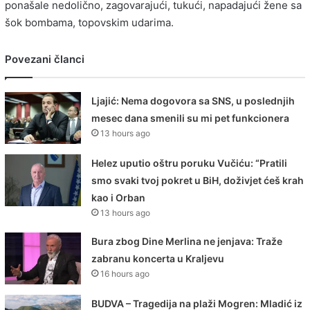
ponašale nedolično, zagovarajući, tukući, napadajući žene sa
šok bombama, topovskim udarima.
Povezani članci
Ljajić: Nema dogovora sa SNS, u poslednjih
mesec dana smenili su mi pet funkcionera
13 hours ago
Helez uputio oštru poruku Vučiću: “Pratili
smo svaki tvoj pokret u BiH, doživjet ćeš krah
kao i Orban
13 hours ago
Bura zbog Dine Merlina ne jenjava: Traže
zabranu koncerta u Kraljevu
16 hours ago
BUDVA – Tragedija na plaži Mogren: Mladić iz