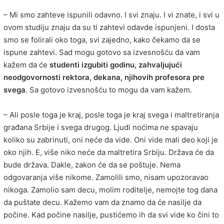
– Mi smo zahteve ispunili odavno. I svi znaju. I vi znate, i svi u
ovom studiju znaju da su ti zahtevi odavde ispunjeni. I dosta
smo se folirali oko toga, svi zajedno, kako čekamo da se
ispune zahtevi. Sad mogu gotovo sa izvesnošću da vam
kažem da će
studenti izgubiti godinu, zahvaljujući
neodgovornosti rektora, dekana, njihovih profesora pre
svega
. Sa gotovo izvesnošću to mogu da vam kažem.
– Ali posle toga je kraj, posle toga je kraj svega i maltretiranja
građana Srbije i svega drugog. Ljudi noćima ne spavaju
koliko su zabrinuti, oni neće da vide. Oni vide mali deo koji je
oko njih. E, više niko neće da maltretira Srbiju. Država će da
bude država. Dakle, zakon će da se poštuje. Nema
odgovaranja više nikome. Zamolili smo, nisam upozoravao
nikoga. Zamolio sam decu, molim roditelje, nemojte tog dana
da puštate decu. Kažemo vam da znamo da će nasilje da
počine. Kad počine nasilje, pustićemo ih da svi vide ko čini to