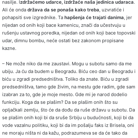
nasilje. I
zdržaćemo udarce, izdržaće naša jedinica udaraca
.
Ali će onda
država da se ponaša kako treba
, uzvratiće i
pohapsiti sve izgrednike. Ta
hapšenja će trajati danima
, jer
nijedan od onih koji bace kamenicu, znači da učestvuju u
rušenju ustavnog poredka, nijedan od onih koji bace topovski
udar, dimnu bombu, neće ostati bez zakonom propisane
kazne.
– Ne može niko da me zaustavi. Mogu u subotu samo da me
ubiju. Ja ću da budem u Beogradu. Biću ceo dan u Beogradu i
biću u zgradi predsedništva. Toliko da znate. Biću u zgradi
predsedništva, tamo gde živim, na mestu gde radim, gde sam
izabran za to, gde je moje mesto. Gde mi je narod dodelio
funkciju. Koga da se plašim? Da se plašim onih što su
opljačkali zemlju, što će da dođu da ruše državu u subotu. Da
se plašim onih koji bi da sruše Srbiju u budućnosti, koji bi da
vode vazalnu politiku, koji bi da im pošalju faks iz Brisela, oni
ne moraju ništa ni da kažu, podrazumeva se da će tako da