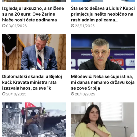
Izgledaju luksuzno, a snižene
Šta se to dešava u Lidlu? Kupci
su na 20 eura: Ove Zarine
primjećuju nešto neobično na
hlače nosit ćete godinama
rashladnim policama…
03/01/2026
23/11/2025
Diplomatski skandal u Bijeloj
Milošević: Neka se čuje istina,
kući: Kravata ministra rata
mi danas nemamo državu koja
izazvala haos, za sve “k
se zove Srbija
20/10/2025
20/10/2025