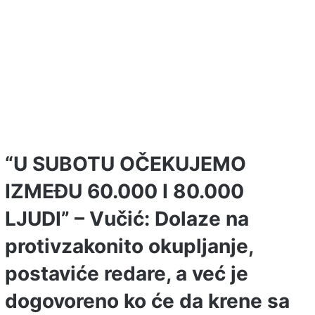
“U SUBOTU OČEKUJEMO
IZMEĐU 60.000 I 80.000
LJUDI” – Vučić: Dolaze na
protivzakonito okupljanje,
postaviće redare, a već je
dogovoreno ko će da krene sa