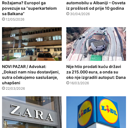
Rožajama? Europol ga
automobilu u Albaniji – Osveta
povezuje sa “superkartelom
iz prošlosti od prije 10 godina
sa Balkana”
30/04/2026
12/05/2026
NOVI PAZAR / Advokat:
Nije htio prodati kuću državi
„Dokazi nam nisu dostavljeni,
za 215.000 eura, a onda su
sutra očekujemo saslušanje,
oko nje izgradili autoput: Dana
uhapšeni
16/03/2026
22/03/2026