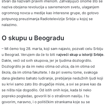
stvari da nazivam pravim imenom. Zahvaljujući onome što se
naziva obojena revolucija u savremenom svetu, ulaganjem
ogromnog novca u medije kao interesne grupe, do gotovo
potpunog preuzimanja Radiotelevizije Srbije u kojoj se
nalazimo.
O skupu u Beogradu
– Mi ćemo tog 28. marta, koji sam najavio, pozvati celu Srbiju
u Beograd. Verujem da će to biti n
ajveći skup u istoriji Srbije
.
Dakle, veći od svih skupova, jer je ljudima dozlogrdilo.
Dozlogrdilo je da im neko otima od ulica, da im otima od
škola, da im otima fakultete. I da pri svemu tome, svakoga
dana gledamo bahato ludiranje, prebijanje nedužnih ljudi koji
su krivi samo zato što drugačije misle, a svi se prave kao da
se ništa nije dogodilo. Od istih onih koje, kada bi neko
popreko pogledao, govorili bi o strašnom nasilju. I tu
govorim, naravno, i o političkim strankama koje su se