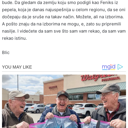
bude. Da gledam da zemlju koju smo podigli kao Feniks iz
pepela, koja je danas najuspešnija u celom regionu, da se oni
dočepaju da je sruše na takav način. Možete, ali na izborima.
A pošto znaju da na izborima ne mogu, e, zato su pripremili
nasilje. I videćete da sam sve što sam vam rekao, da sam vam
rekao istinu.
Blic