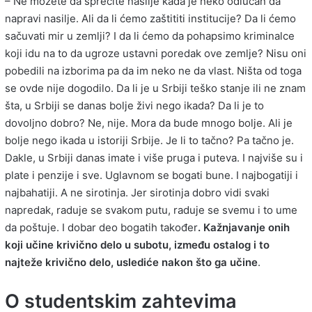
– Ne možete da sprečite nasilje kada je neko odlučan da
napravi nasilje. Ali da li ćemo zaštititi institucije? Da li ćemo
sačuvati mir u zemlji? I da li ćemo da pohapsimo kriminalce
koji idu na to da ugroze ustavni poredak ove zemlje? Nisu oni
pobedili na izborima pa da im neko ne da vlast. Ništa od toga
se ovde nije dogodilo. Da li je u Srbiji teško stanje ili ne znam
šta, u Srbiji se danas bolje živi nego ikada? Da li je to
dovoljno dobro? Ne, nije. Mora da bude mnogo bolje. Ali je
bolje nego ikada u istoriji Srbije. Je li to tačno? Pa tačno je.
Dakle, u Srbiji danas imate i više pruga i puteva. I najviše su i
plate i penzije i sve. Uglavnom se bogati bune. I najbogatiji i
najbahatiji. A ne sirotinja. Jer sirotinja dobro vidi svaki
napredak, raduje se svakom putu, raduje se svemu i to ume
da poštuje. I dobar deo bogatih također
. Kažnjavanje onih
koji učine krivično delo u subotu, između ostalog i to
najteže krivično delo, uslediće nakon što ga učine
.
O studentskim zahtevima