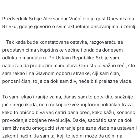
Predsednik Srbije Aleksandar Vučić bio je gost Dnevnika na
RTS-u, gde je govorio o svim aktuelnim dešavanjima u zemlji.
– Tek kada bude konstatovana ostavka, razgovaraću sa
predstavnicima skupštinske većine i onda da donesem
odluku o mandataru. Po Ustavu Republike Srbije sam
nadležan da predložim mandatara. Ono što je važno reći, što
sam rekao i na Glavnom odboru stranke, čiji sam član,
ponosni član, to je da dok sam živ, neće biti prelazne vlade.
To sam rekao i ranije vama, danas sam to potvrdio, snažnije i
jače nego ikada, ne u nekoj bezveznoj formi političkih fraza,
kako to obično biva već četiri dana pred, kako kažu, konačno
provođenje obojene revolucije. Dakle, saopštio sam da dok
sam živ neću omogućiti stvaranje prelazne vlade na ustavan i
zakonit način. Ja sam taj koji to jedini može da učini na