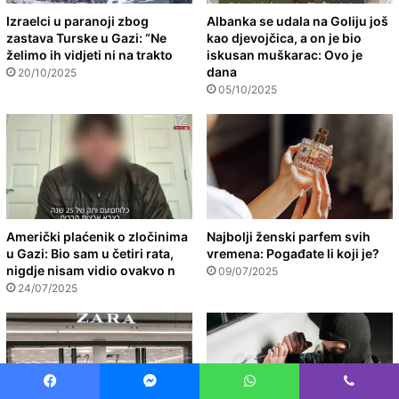
Izraelci u paranoji zbog
Albanka se udala na Goliju još
zastava Turske u Gazi: “Ne
kao djevojčica, a on je bio
želimo ih vidjeti ni na trakto
iskusan muškarac: Ovo je
dana
20/10/2025
05/10/2025
Američki plaćenik o zločinima
Najbolji ženski parfem svih
u Gazi: Bio sam u četiri rata,
vremena: Pogađate li koji je?
nigdje nisam vidio ovakvo n
09/07/2025
24/07/2025
Facebook
Messenger
WhatsApp
Viber