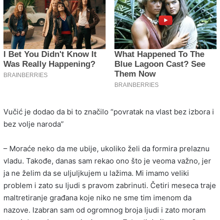
Vučić je dodao da bi to značilo “povratak na vlast bez izbora i
bez volje naroda”
– Moraće neko da me ubije, ukoliko želi da formira prelaznu
vladu. Takođe, danas sam rekao ono što je veoma važno, jer
ja ne želim da se uljuljkujem u lažima. Mi imamo veliki
problem i zato su ljudi s pravom zabrinuti. Četiri meseca traje
maltretiranje građana koje niko ne sme tim imenom da
nazove. Izabran sam od ogromnog broja ljudi i zato moram