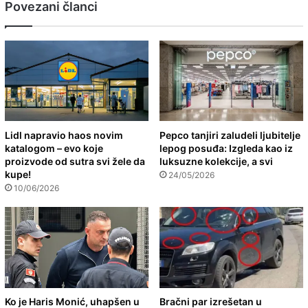
Povezani članci
Lidl napravio haos novim
Pepco tanjiri zaludeli ljubitelje
katalogom – evo koje
lepog posuđa: Izgleda kao iz
proizvode od sutra svi žele da
luksuzne kolekcije, a svi
kupe!
24/05/2026
10/06/2026
Ko je Haris Monić, uhapšen u
Bračni par izrešetan u