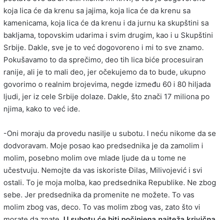
koja lica će da krenu sa jajima, koja lica će da krenu sa
kamenicama, koja lica će da krenu i da jurnu ka skupštini sa
bakljama, topovskim udarima i svim drugim, kao i u Skupštini
Srbije. Dakle, sve je to već dogovoreno i mi to sve znamo.
Pokušavamo to da sprečimo, deo tih lica biće procesuiran
ranije, ali je to mali deo, jer očekujemo da to bude, ukupno
govorimo o realnim brojevima, negde između 60 i 80 hiljada
ljudi, jer iz cele Srbije dolaze. Dakle, što znači 17 miliona po
njima, kako to već ide.
-Oni moraju da provedu nasilje u subotu. I neću nikome da se
dodvoravam. Moje posao kao predsednika je da zamolim i
molim, posebno molim ove mlade ljude da u tome ne
učestvuju. Nemojte da vas iskoriste Đilas, Milivojević i svi
ostali. To je moja molba, kao predsednika Republike. Ne zbog
sebe. Jer predsednika da promenite ne možete. To vas
molim zbog vas, deco. To vas molim zbog vas, zato što vi
morate da znate.
U subotu će biti počinjena najteža krivična