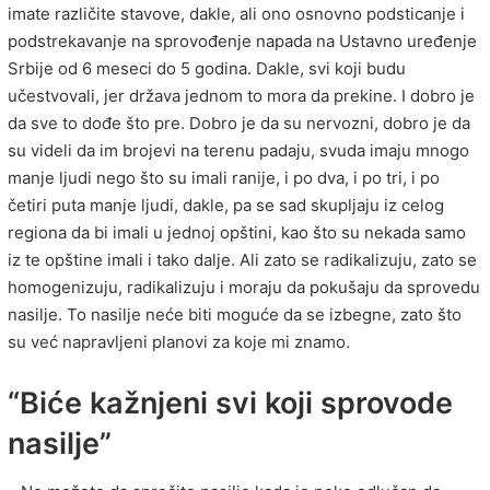
imate različite stavove, dakle, ali ono osnovno podsticanje i
podstrekavanje na sprovođenje napada na Ustavno uređenje
Srbije od 6 meseci do 5 godina. Dakle, svi koji budu
učestvovali, jer država jednom to mora da prekine. I dobro je
da sve to dođe što pre. Dobro je da su nervozni, dobro je da
su videli da im brojevi na terenu padaju, svuda imaju mnogo
manje ljudi nego što su imali ranije, i po dva, i po tri, i po
četiri puta manje ljudi, dakle, pa se sad skupljaju iz celog
regiona da bi imali u jednoj opštini, kao što su nekada samo
iz te opštine imali i tako dalje. Ali zato se radikalizuju, zato se
homogenizuju, radikalizuju i moraju da pokušaju da sprovedu
nasilje. To nasilje neće biti moguće da se izbegne, zato što
su već napravljeni planovi za koje mi znamo.
“Biće kažnjeni svi koji sprovode
nasilje”