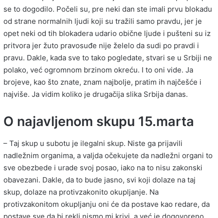
se to dogodilo. Počeli su, pre neki dan ste imali prvu blokadu
od strane normalnih ljudi koji su tražili samo pravdu, jer je
opet neki od tih blokadera udario obične ljude i pušteni su iz
pritvora jer žuto pravosuđe nije želelo da sudi po pravdi i
pravu. Dakle, kada sve to tako pogledate, stvari se u Srbiji ne
polako, već ogromnom brzinom okreću. I to oni vide. Ja
brojeve, kao što znate, znam najbolje, pratim ih najčešće i
najviše. Ja vidim koliko je drugačija slika Srbija danas.
O najavljenom skupu 15.marta
– Taj skup u subotu je ilegalni skup. Niste ga prijavili
nadležnim organima, a valjda očekujete da nadležni organi to
sve obezbede i urade svoj posao, iako na to nisu zakonski
obavezani. Dakle, da to bude jasno, svi koji dolaze na taj
skup, dolaze na protivzakonito okupljanje. Na
protivzakonitom okupljanju oni će da postave kao redare, da
postave sve da bi rekli nismo mi krivi, a već je dogovoreno