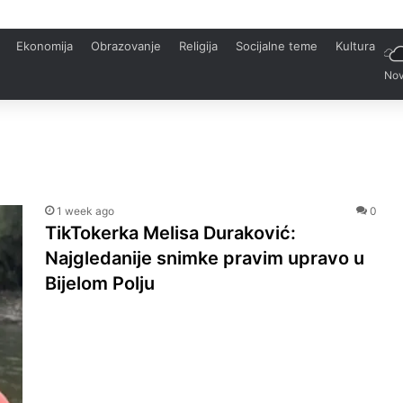
Ekonomija
Obrazovanje
Religija
Socijalne teme
Kultura
Nov
1 week ago
0
TikTokerka Melisa Duraković:
Najgledanije snimke pravim upravo u
Bijelom Polju