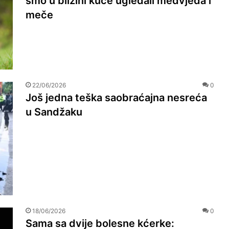
smo u blizini kuće ugledali medvjeda i
meče
22/06/2026
0
Još jedna teška saobraćajna nesreća
u Sandžaku
18/06/2026
0
Sama sa dvije bolesne kćerke: