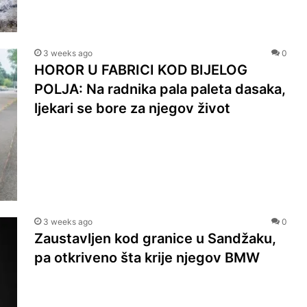
3 weeks ago
0
HOROR U FABRICI KOD BIJELOG
POLJA: Na radnika pala paleta dasaka,
ljekari se bore za njegov život
3 weeks ago
0
Zaustavljen kod granice u Sandžaku,
pa otkriveno šta krije njegov BMW