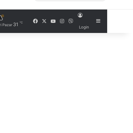
Facebook
X
YouTube
Instagram
Viber
Sidebar
℃
31
i Pazar
Login