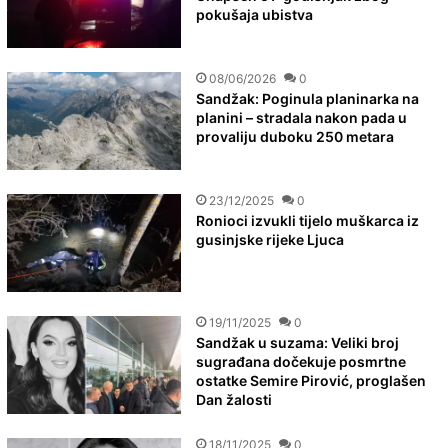
pokušaja ubistva
08/06/2026
0
Sandžak: Poginula planinarka na
planini – stradala nakon pada u
provaliju duboku 250 metara
23/12/2025
0
Ronioci izvukli tijelo muškarca iz
gusinjske rijeke Ljuca
19/11/2025
0
Sandžak u suzama: Veliki broj
sugrađana dočekuje posmrtne
ostatke Semire Pirović, proglašen
Dan žalosti
18/11/2025
0