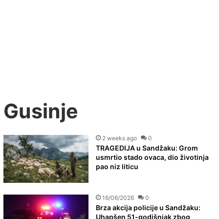
Gusinje
2 weeks ago
0
TRAGEDIJA u Sandžaku: Grom
usmrtio stado ovaca, dio životinja
pao niz liticu
16/06/2026
0
Brza akcija policije u Sandžaku:
Uhapšen 51-godišnjak zbog