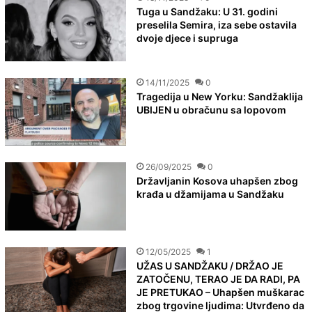
Tuga u Sandžaku: U 31. godini
preselila Semira, iza sebe ostavila
dvoje djece i supruga
14/11/2025
0
Tragedija u New Yorku: Sandžaklija
UBIJEN u obračunu sa lopovom
26/09/2025
0
Državljanin Kosova uhapšen zbog
krađa u džamijama u Sandžaku
12/05/2025
1
UŽAS U SANDŽAKU / DRŽAO JE
ZATOČENU, TERAO JE DA RADI, PA
JE PRETUKAO – Uhapšen muškarac
zbog trgovine ljudima: Utvrđeno da