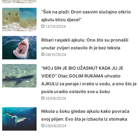
“Šok na plaži: Dron sasvim slučajno otkrio
ajkulu blizu djece!”
13/10/2024
Ribari rasjekli ajkulu: Ono što su pronašli
unutar zvijeri ostavilo ih je bez teksta
08/10/2024
“MOJ SIN JE BIO UŽASNUT KADA JU JE
VIDEO” Otac GOLIM RUKAMA uhvatio
AJKULU za peraje i vratio u vodu, a ono što je
posle uradio ostavilo sve u šoku
25/06/2024
Nikola u šoku gledao ajkulu kako povraća
svoj plijen: Evo šta je izbacila iz stomaka
09/06/2024