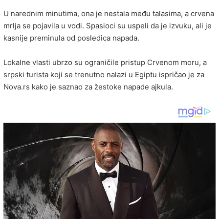
U narednim minutima, ona je nestala među talasima, a crvena
mrlja se pojavila u vodi. Spasioci su uspeli da je izvuku, ali je
kasnije preminula od posledica napada.
Lokalne vlasti ubrzo su ograničile pristup Crvenom moru, a
srpski turista koji se trenutno nalazi u Egiptu ispričao je za
Nova.rs kako je saznao za žestoke napade ajkula.