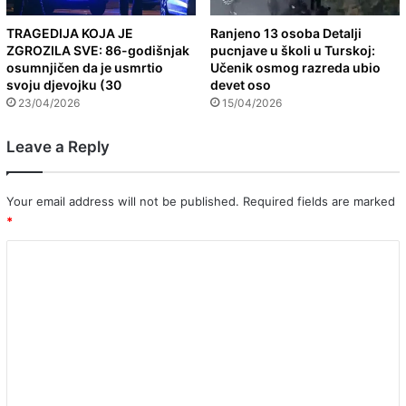
TRAGEDIJA KOJA JE
Ranjeno 13 osoba Detalji
ZGROZILA SVE: 86-godišnjak
pucnjave u školi u Turskoj:
osumnjičen da je usmrtio
Učenik osmog razreda ubio
svoju djevojku (30
devet oso
23/04/2026
15/04/2026
Leave a Reply
Your email address will not be published.
Required fields are marked
*
C
o
m
m
e
n