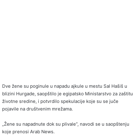
Dve žene su poginule u napadu ajkule u mestu Sal Hašiš u
blizini Hurgade, saopštilo je egipatsko Ministarstvo za zaštitu
životne sredine, i potvrdilo spekulacije koje su se juče
pojavile na društvenim mrežama.
„Žene su napadnute dok su plivale“, navodi se u saopštenju
koje prenosi Arab News.