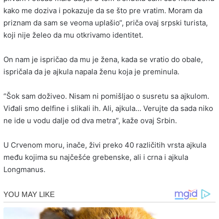
kako me doziva i pokazuje da se što pre vratim. Moram da
priznam da sam se veoma uplašio“, priča ovaj srpski turista,
koji nije želeo da mu otkrivamo identitet.
On nam je ispričao da mu je žena, kada se vratio do obale,
ispričala da je ajkula napala ženu koja je preminula.
“Šok sam doživeo. Nisam ni pomišljao o susretu sa ajkulom.
Viđali smo delfine i slikali ih. Ali, ajkula… Verujte da sada niko
ne ide u vodu dalje od dva metra”, kaže ovaj Srbin.
U Crvenom moru, inače, živi preko 40 različitih vrsta ajkula
među kojima su najčešće grebenske, ali i crna i ajkula
Longmanus.