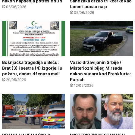
nakon hapšenja potresle su s
Sandžaka držao tri kćerke kao
taoce i pucao na p
06/06/2026
05/06/2026
Bošnjačka tragedija u Beču:
Vozio državljanin Srbije /
Brat (3) i sestra (4) izgorjeli u
Misteriozni bijeg Mirsada
požaru, danas dženaza mali
nakon sudara kod Frankfurta:
Porsch
29/05/2026
12/05/2026