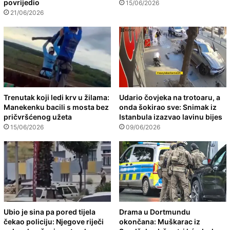
povrijedio
15/06/2026
21/06/2026
Trenutak koji ledi krv u žilama:
Udario čovjeka na trotoaru, a
Manekenku bacili s mosta bez
onda šokirao sve: Snimak iz
pričvršćenog užeta
Istanbula izazvao lavinu bijes
15/06/2026
09/06/2026
Ubio je sina pa pored tijela
Drama u Dortmundu
čekao policiju: Njegove riječi
okončana: Muškarac iz