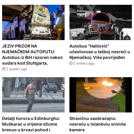
JEZIV PRIZOR NA
Autobus “Halilović”
NJEMAČKOM AUTOPUTU:
učestvovao u teškoj nesreći u
Autobus iz BiH razoren nakon
Njemačkoj: Više povrijeđen
sudara kod Stuttgarta,
2 weeks ago
2 weeks ago
Detalji horora u Edinburghu:
Stravičnu saobraćajnu
Muškarac u vrijeme džume
nesreću u Istanbulu snimile
krenuo u krvavi pohod i
kamere