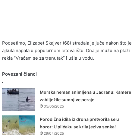
Podsetimo, Elizabet Skajver (68) stradala je juče nakon što je
ajkula napala u popularnom letovalištu. Ona je mužu na plaži
rekla “Vraćam se za trenutak” i ušla u vodu.
Povezani članci
Morska neman snimljena u Jadranu: Kamere
zabilježile sumnjive peraje
05/05/2025
Porodična idila iz drona pretvorila se u
horor: U plićaku se krila jeziva senka!
29/04/2025