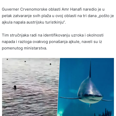
Guverner Crvenomorske oblasti Amr Hanafi naredio je u
petak zatvaranje svih plaža u ovoj oblasti na tri dana „pošto je
ajkula napala austrijsku turistkinju“.
Tim stručnjaka radi na identifikovanju uzroka i okolnosti
napada i razloga ovakvog ponašanja ajkule, naveli su iz
pomenutog ministarstva.