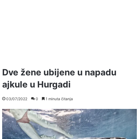
Dve žene ubijene u napadu
ajkule u Hurgadi
03/07/2022
0
1 minuta čitanja