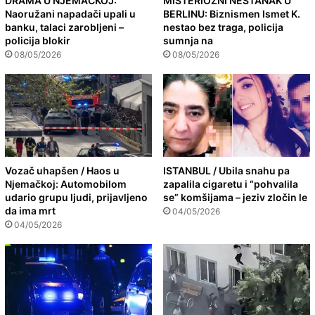
DRAMA U NJEMAČKOJ:
MISTERIOZNI NESTANAK U
Naoružani napadači upali u
BERLINU: Biznismen Ismet K.
banku, talaci zarobljeni –
nestao bez traga, policija
policija blokir
sumnja na
08/05/2026
08/05/2026
Vozač uhapšen / Haos u
ISTANBUL / Ubila snahu pa
Njemačkoj: Automobilom
zapalila cigaretu i “pohvalila
udario grupu ljudi, prijavljeno
se” komšijama – jeziv zločin le
da ima mrt
04/05/2026
04/05/2026