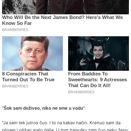
“Šok sam doživeo, niko ne sme u vodu”
“Ja sam tek jutros čuo. I to na kakav način. Krenuo sam da
plivam i otišao malo dalje. U tom trenutku sam čuo neku ženu