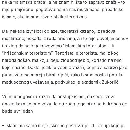
neka “islamska braća”, a ne znam ni šta to zapravo znači – to
nije primjereno, pogotovu ne na nas muslimane, pripadnike
islama, ako imamo razne oblike terorizma.
Da, nekada izvršioci dolaze, teoretski kazano, iz redova
muslimana, nekada iz reda hrišćana, ali to nije dovoljan osnov
i razlog da nekoga nazovemo “islamskim teroristom” ili
“hrišćanskim teroristom”. Terorista je terorista, ma iz kog
naroda došao, ma koju ideju zloupotrijebio, koristio na bilo
koje načine. Dakle, jezik je veoma važan, pojmovi sadrže jako
puno, zato se moraju birati riječi, kako bismo poslali poruku
međusobnog uvažavanja, podvukao je akademik Zukorlić.
Vulin u odgovoru kazao da poštuje islam, da stvari zove
onako kako se one zovu, te da zbog toga niko ne bi trebao da
bude uvrijeđen
– Islam ima samo moje iskreno poštovanje, ali partija koje je