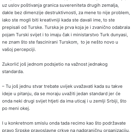
uz uslov poštivanja granica suvereniteta drugih zemalja,
dakle bez dimenzije destruktivnosti, za mene to nije problem,
iako ste mogli biti kreativniji kada ste davali ime, to ste
prepisali od Turske. Turska je prva koja je i zvanično odabrala
pojam Turski svijet i to imaju čak i ministarstvo Turk dunyasi,
ne znam što ste fascinirani Turskom, to je nešto novo u
vašoj percepciji.
Zukorlić još jednom podsjetio na važnost jednakog
standarda.
– Tu još jednu stvar trebate uvijek uvažavati kada su takve
ideje u pitanju, da se moraju uvažiti jedan standard jer će
onda neki drugi svijet htjeti da ima uticaj i u zemlji Srbiji, što
po meni okej.
I u konkretnom smislu onda tada recimo kao što podržavate
pravo Srpske pravoslavne crkve na nadgraničnu organizaciju,