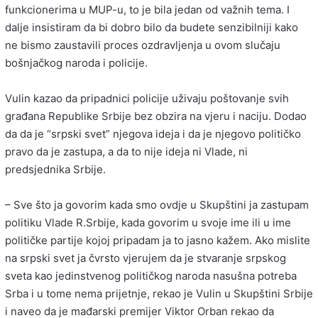
funkcionerima u MUP-u, to je bila jedan od važnih tema. I
dalje insistiram da bi dobro bilo da budete senzibilniji kako
ne bismo zaustavili proces ozdravljenja u ovom slučaju
bošnjačkog naroda i policije.
Vulin kazao da pripadnici policije uživaju poštovanje svih
građana Republike Srbije bez obzira na vjeru i naciju. Dodao
da da je “srpski svet” njegova ideja i da je njegovo političko
pravo da je zastupa, a da to nije ideja ni Vlade, ni
predsjednika Srbije.
– Sve što ja govorim kada smo ovdje u Skupštini ja zastupam
politiku Vlade R.Srbije, kada govorim u svoje ime ili u ime
političke partije kojoj pripadam ja to jasno kažem. Ako mislite
na srpski svet ja čvrsto vjerujem da je stvaranje srpskog
sveta kao jedinstvenog političkog naroda nasušna potreba
Srba i u tome nema prijetnje, rekao je Vulin u Skupštini Srbije
i naveo da je mađarski premijer Viktor Orban rekao da