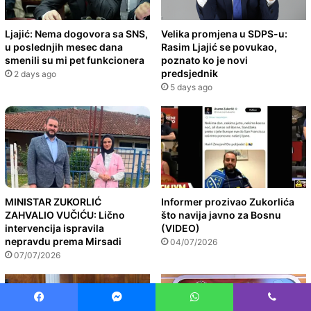
Ljajić: Nema dogovora sa SNS,
Velika promjena u SDPS-u:
u poslednjih mesec dana
Rasim Ljajić se povukao,
smenili su mi pet funkcionera
poznato ko je novi
predsjednik
2 days ago
5 days ago
MINISTAR ZUKORLIĆ
Informer prozivao Zukorlića
ZAHVALIO VUČIĆU: Lično
što navija javno za Bosnu
intervencija ispravila
(VIDEO)
nepravdu prema Mirsadi
04/07/2026
07/07/2026
Facebook
Messenger
WhatsApp
Viber