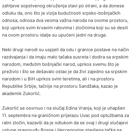
zahtjeve sopstvenog okruženja stavi po strani, a da donese
odluku da, ono što je vizija budućnosti srpsko-bošnjačkih
odnosa, odnosa dva veoma važna naroda na ovome prostoru,
koji uprkos svim krvavim ratovima i zločinima koji su se desili
na ovom prostoru idalje su upućeni jedni na druge.
Neki drugi narodi su uspjeli da odu i granice postave na način
razdvajanja i da imaju malo tačaka susreta i dodira sa srpskim
narodom, međutim bošnjački narod, uprkos svemu što je
preživio i što se dešavalo ostao je da živi zajedno sa srpskim
narodom i u BiH uprkos svim teretima, ali i na prostoru
Republike Srbije, tačnije na prostoru Sandžaka, kazao je
akademik Zukorlić.
Zukorlić se osvrnuo i na slučaj Edina Vranja, koji je uhapšen
11. septembra na graničnom prijelazu Uvac pod optužbama za
ratni zločin, kazavši da je odlukom da se ovaj i drugi slučajevi
ustupe pravosuđu Bosne i Hercegovine stavljena tačka na