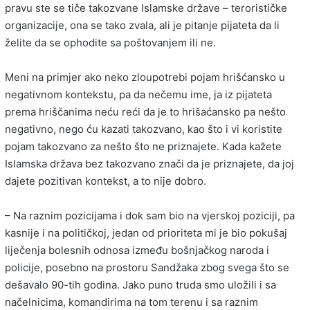
pravu ste se tiče takozvane Islamske države – terorističke
organizacije, ona se tako zvala, ali je pitanje pijateta da li
želite da se ophodite sa poštovanjem ili ne.
Meni na primjer ako neko zloupotrebi pojam hrišćansko u
negativnom kontekstu, pa da nečemu ime, ja iz pijateta
prema hriščanima neću reći da je to hrišaćansko pa nešto
negativno, nego ću kazati takozvano, kao što i vi koristite
pojam takozvano za nešto što ne priznajete. Kada kažete
Islamska država bez takozvano znači da je priznajete, da joj
dajete pozitivan kontekst, a to nije dobro.
– Na raznim pozicijama i dok sam bio na vjerskoj poziciji, pa
kasnije i na političkoj, jedan od prioriteta mi je bio pokušaj
liječenja bolesnih odnosa između bošnjačkog naroda i
policije, posebno na prostoru Sandžaka zbog svega što se
dešavalo 90-tih godina. Jako puno truda smo uložili i sa
načelnicima, komandirima na tom terenu i sa raznim