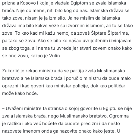
priznala Kosovo i koja je vladala Egiptom se zvala Islamska
braća. Nije do mene, niti bilo kog od nas. Islamska država se
tako zove, nisam je ja izmislio. Ja ne mislim da Islamska
država ima bilo kakve veze sa izvornim islamom, ali to se tako
zove. To kao kad mi kažu nemoj da zoveš Šiptare Šiptarima,
pa tako se zovu. Ako se bilo ko našao uvrijeđenim izvinjavam
se zbog toga, ali nema tu uvrede jer stvari zovem onako kako
se one zovu, kazao je Vulin.
Zukorlić je rekao ministru da se partija zvala Muslimansko
bratstvo a ne Islamska braća i poručio ministru da bude malo
oprezniji kad govori kao ministar policije, dok kao političar
može kako hoće.
– Uvaženi ministre ta stranka o kojoj govorite u Egiptu se nije
zvala Islamska braća, nego Muslimansko bratstvo. Ogromna
je razlika i ako već hoćete da budete precizni i da nešto
nazovete imenom onda ga nazovite onako kako jeste. U