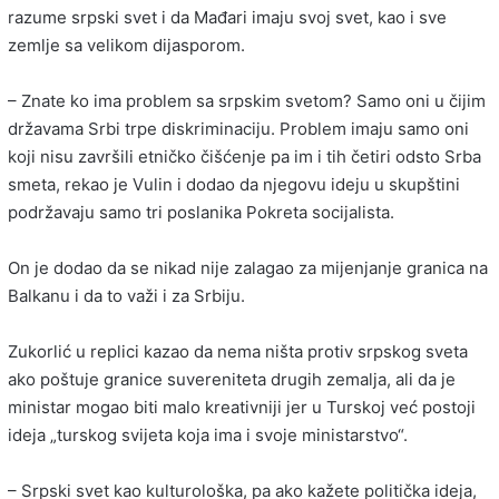
razume srpski svet i da Mađari imaju svoj svet, kao i sve
zemlje sa velikom dijasporom.
– Znate ko ima problem sa srpskim svetom? Samo oni u čijim
državama Srbi trpe diskriminaciju. Problem imaju samo oni
koji nisu završili etničko čišćenje pa im i tih četiri odsto Srba
smeta, rekao je Vulin i dodao da njegovu ideju u skupštini
podržavaju samo tri poslanika Pokreta socijalista.
On je dodao da se nikad nije zalagao za mijenjanje granica na
Balkanu i da to važi i za Srbiju.
Zukorlić u replici kazao da nema ništa protiv srpskog sveta
ako poštuje granice suvereniteta drugih zemalja, ali da je
ministar mogao biti malo kreativniji jer u Turskoj već postoji
ideja „turskog svijeta koja ima i svoje ministarstvo“.
– Srpski svet kao kulturološka, pa ako kažete politička ideja,