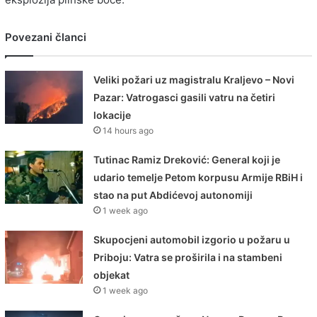
Povezani članci
Veliki požari uz magistralu Kraljevo – Novi
Pazar: Vatrogasci gasili vatru na četiri
lokacije
14 hours ago
Tutinac Ramiz Dreković: General koji je
udario temelje Petom korpusu Armije RBiH i
stao na put Abdićevoj autonomiji
1 week ago
Skupocjeni automobil izgorio u požaru u
Priboju: Vatra se proširila i na stambeni
objekat
1 week ago