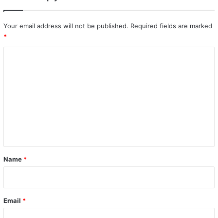
Your email address will not be published.
Required fields are marked
*
C
o
m
m
e
n
t
*
Name
*
Email
*