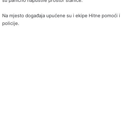
su panično napustile prostor stanice.
Na mjesto događaja upućene su i ekipe Hitne pomoći i
policije.