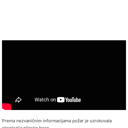
Prema nezvaničnim informacijama požar je uzrokovala
eksplozija plinske boce.