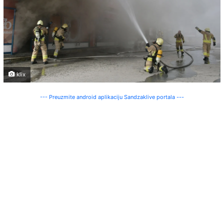
klix
--- Preuzmite android aplikaciju Sandzaklive portala ---