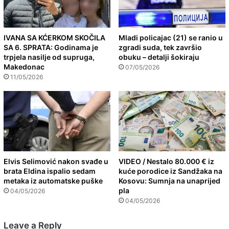
IVANA SA KĆERKOM SKOČILA
Mladi policajac (21) se ranio u
SA 6. SPRATA: Godinama je
zgradi suda, tek završio
trpjela nasilje od supruga,
obuku – detalji šokiraju
Makedonac
07/05/2026
11/05/2026
Elvis Selimović nakon svađe u
VIDEO / Nestalo 80.000 € iz
brata Eldina ispalio sedam
kuće porodice iz Sandžaka na
metaka iz automatske puške
Kosovu: Sumnja na unaprijed
pla
04/05/2026
04/05/2026
Leave a Reply