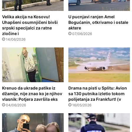
Velika akcija na Kosovu!
U pucnjavi ranjen Amel
Uhapšeni osumnjičeni bivši
Bogućanin, otkrivamo i ostale
srpski specijalci za ratne
aktere
zločine i
07/06/2026
14/06/2026
Krenuo da ukrade patike iz
Drama na pisti u Splitu: Avion
džamije, nije znao ko je njihov
sa 130 putnika izletio tokom
vlasnik: Potjera završila eks
polijetanja za Frankfurt! (v
04/06/2026
16/05/2026