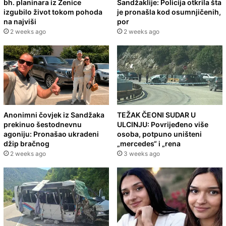
bh. planinara iz Zenice
Sandžaklije: Policija otkrila šta
izgubilo život tokom pohoda
je pronašla kod osumnjičenih,
na najviši
por
2 weeks ago
2 weeks ago
Anonimni čovjek iz Sandžaka
TEŽAK ČEONI SUDAR U
prekinuo šestodnevnu
ULCINJU: Povrijeđeno više
agoniju: Pronašao ukradeni
osoba, potpuno uništeni
džip bračnog
„mercedes“ i „rena
2 weeks ago
3 weeks ago