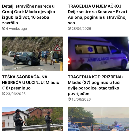
Detalji stravične nesreće u
TRAGEDIJA U NJEMAČKOJ:
Crnoj Gori: Mlada djevojka
Dvije sestre sa Kosova – Erza i
izgubila život, 16 osoba
Aulona, poginule u stravičnoj
završilo
sao
4 weeks ago
28/06/2026
TEŠKA SAOBRAĆAJNA
TRAGEDIJA KOD PRIZRENA:
NESREĆA U ULCINJU: Mladić
Mladić (27) poginuo u tuči
(18) preminuo
dvije porodice, otac teško
povrijeđen
23/06/2026
15/06/2026