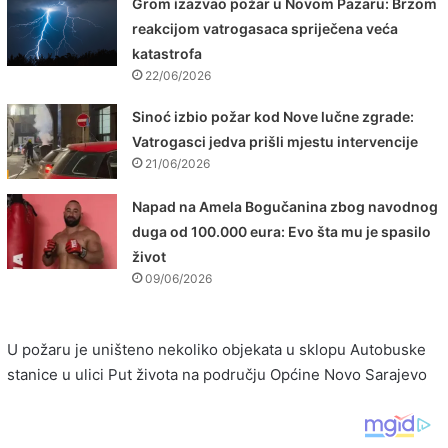
Grom izazvao požar u Novom Pazaru: Brzom
reakcijom vatrogasaca spriječena veća
katastrofa
22/06/2026
Sinoć izbio požar kod Nove lučne zgrade:
Vatrogasci jedva prišli mjestu intervencije
21/06/2026
Napad na Amela Bogučanina zbog navodnog
duga od 100.000 eura: Evo šta mu je spasilo
život
09/06/2026
U požaru je uništeno nekoliko objekata u sklopu Autobuske
stanice u ulici Put života na području Općine Novo Sarajevo