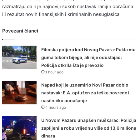
razmatraju da li je najnoviji sukob nastavak ranijih obračuna
ili rezultat novih finansijskih i kriminalnih nesuglasica.
Povezani članci
Filmska potjera kod Novog Pazara: Pukla mu
guma tokom bijega, ali nije odustajao:
Policija otkrila šta je prevozio
1 hour ago
Napad koji je uznemirio Novi Pazar dobio
nastavak: E.A. optužen za teške povrede i
nasilničko ponašanje
4 hours ago
U Novom Pazaru uhapšen muškarac: Policija
zaplijenila robu vrijednu više od 13,6 miliona
dinara