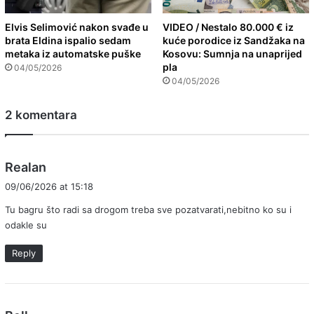
Elvis Selimović nakon svađe u
VIDEO / Nestalo 80.000 € iz
brata Eldina ispalio sedam
kuće porodice iz Sandžaka na
metaka iz automatske puške
Kosovu: Sumnja na unaprijed
pla
04/05/2026
04/05/2026
2 komentara
s
Realan
a
09/06/2026 at 15:18
y
Tu bagru što radi sa drogom treba sve pozatvarati,nebitno ko su i
s
odakle su
:
Reply
s