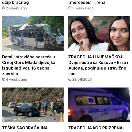
džip bračnog
„mercedes“ i „rena
2 weeks ago
3 weeks ago
Detalji stravične nesreće u
TRAGEDIJA U NJEMAČKOJ:
Crnoj Gori: Mlada djevojka
Dvije sestre sa Kosova – Erza i
izgubila život, 16 osoba
Aulona, poginule u stravičnoj
završilo
sao
4 weeks ago
28/06/2026
TEŠKA SAOBRAĆAJNA
TRAGEDIJA KOD PRIZRENA: