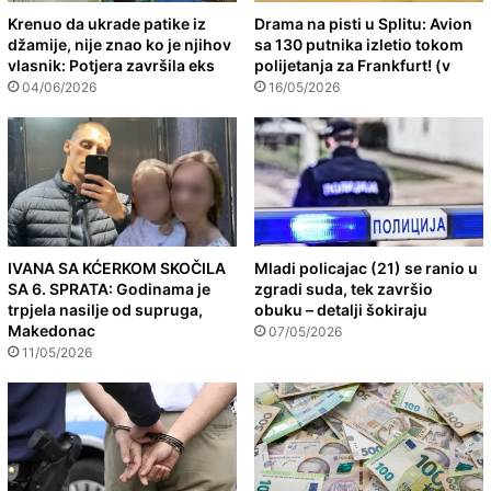
Krenuo da ukrade patike iz
Drama na pisti u Splitu: Avion
džamije, nije znao ko je njihov
sa 130 putnika izletio tokom
vlasnik: Potjera završila eks
polijetanja za Frankfurt! (v
04/06/2026
16/05/2026
IVANA SA KĆERKOM SKOČILA
Mladi policajac (21) se ranio u
SA 6. SPRATA: Godinama je
zgradi suda, tek završio
trpjela nasilje od supruga,
obuku – detalji šokiraju
Makedonac
07/05/2026
11/05/2026