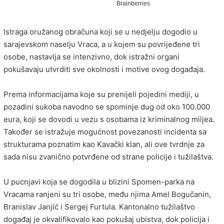
Istraga oružanog obračuna koji se u nedjelju dogodio u
sarajevskom naselju Vraca, a u kojem su povrijeđene tri
osobe, nastavlja se intenzivno, dok istražni organi
pokušavaju utvrditi sve okolnosti i motive ovog događaja.
Prema informacijama koje su prenijeli pojedini mediji, u
pozadini sukoba navodno se spominje dug od oko 100.000
eura, koji se dovodi u vezu s osobama iz kriminalnog miljea.
Također se istražuje mogućnost povezanosti incidenta sa
strukturama poznatim kao Kavački klan, ali ove tvrdnje za
sada nisu zvanično potvrđene od strane policije i tužilaštva.
U pucnjavi koja se dogodila u blizini Spomen-parka na
Vracama ranjeni su tri osobe, među njima Amel Bogučanin,
Branislav Janjić i Sergej Furtula. Kantonalno tužilaštvo
događaj je okvalifikovalo kao pokušaj ubistva, dok policija i