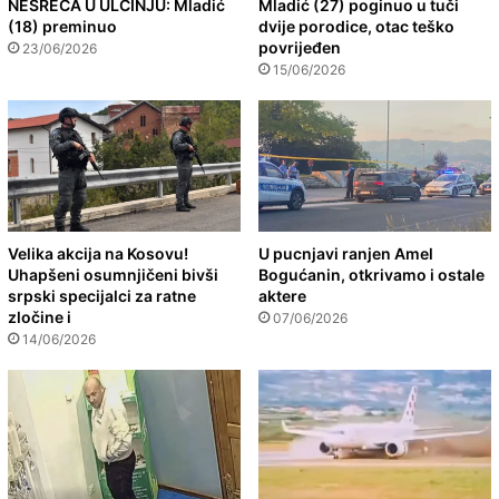
NESREĆA U ULCINJU: Mladić
Mladić (27) poginuo u tuči
(18) preminuo
dvije porodice, otac teško
povrijeđen
23/06/2026
15/06/2026
Velika akcija na Kosovu!
U pucnjavi ranjen Amel
Uhapšeni osumnjičeni bivši
Bogućanin, otkrivamo i ostale
srpski specijalci za ratne
aktere
zločine i
07/06/2026
14/06/2026