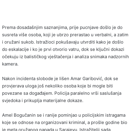
Prema dosadašnjim saznanjima, prije pucnjave došlo je do
susreta više osoba, koji je ubrzo prerastao u verbalni, a zatim
i oružani sukob. Istražioci pokušavaju utvrditi kako je došlo
do eskalacije i ko je prvi otvorio vatru, dok se ključni dokazi
očekuju iz balističkog vještačenja i analiza snimaka nadzornih
kamera.
Nakon incidenta slobode je lišen Amar Garibović, dok se
provjerava uloga još nekoliko osoba koje bi mogle biti
povezane sa događajem. Policija paralelno vrši saslušanja
svjedoka i prikuplja materijalne dokaze.
Amel Bogučanin se i ranije pominjao u policijskim istragama
koje se odnose na organizovani kriminal, a prošle godine bio
je meta oružanog napada u Sarajevu. Istražitelji sada