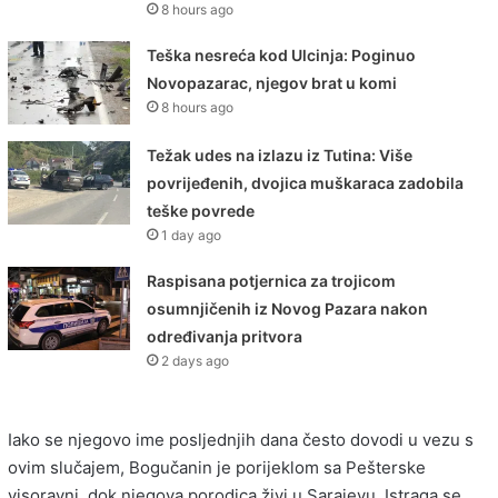
8 hours ago
Teška nesreća kod Ulcinja: Poginuo
Novopazarac, njegov brat u komi
8 hours ago
Težak udes na izlazu iz Tutina: Više
povrijeđenih, dvojica muškaraca zadobila
teške povrede
1 day ago
Raspisana potjernica za trojicom
osumnjičenih iz Novog Pazara nakon
određivanja pritvora
2 days ago
Iako se njegovo ime posljednjih dana često dovodi u vezu s
ovim slučajem, Bogučanin je porijeklom sa Pešterske
visoravni, dok njegova porodica živi u Sarajevu. Istraga se