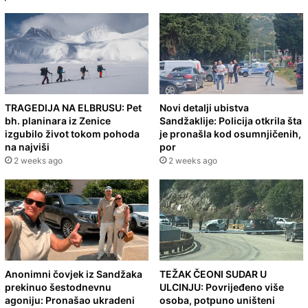
TRAGEDIJA NA ELBRUSU: Pet
Novi detalji ubistva
bh. planinara iz Zenice
Sandžaklije: Policija otkrila šta
izgubilo život tokom pohoda
je pronašla kod osumnjičenih,
na najviši
por
2 weeks ago
2 weeks ago
Anonimni čovjek iz Sandžaka
TEŽAK ČEONI SUDAR U
prekinuo šestodnevnu
ULCINJU: Povrijeđeno više
agoniju: Pronašao ukradeni
osoba, potpuno uništeni