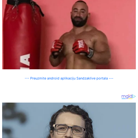
--- Preuzmite android aplikaciju Sandzaklive portala ---