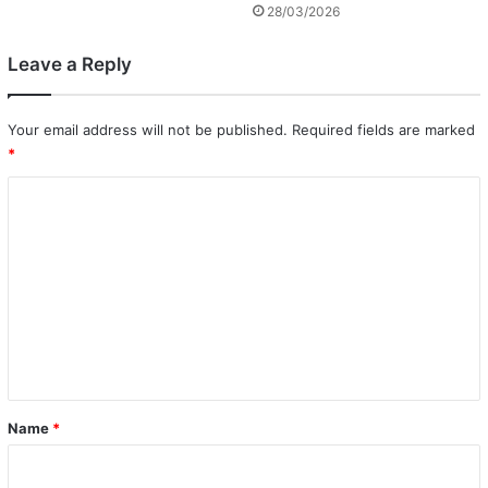
28/03/2026
Leave a Reply
Your email address will not be published.
Required fields are marked
*
C
o
m
m
e
n
t
*
Name
*