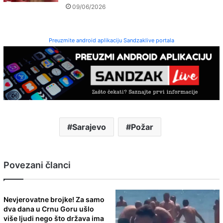
09/06/2026
Preuzmite android aplikaciju Sandzaklive portala
Sarajevo
Požar
Povezani članci
Nevjerovatne brojke! Za samo
dva dana u Crnu Goru ušlo
više ljudi nego što država ima