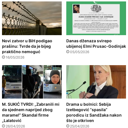
Novi zatvor u BiH podigao
Danas dženaza svirepo
prašinu: Tvrde da je bijeg
ubijenoj Elmi Prusac-Godinjak
praktično nemoguć
05/05/2026
16/05/2026
M. SUKIĆ TVRDI: „Zabranili mi
Drama u bolnici: Sebija
da sjednem naprijed zbog
Izetbegović “spasila”
marame!“ Skandal firme
porodicu iz Sandžaka nakon
„Lalatović
što je otkriven
26/04/2026
25/04/2026