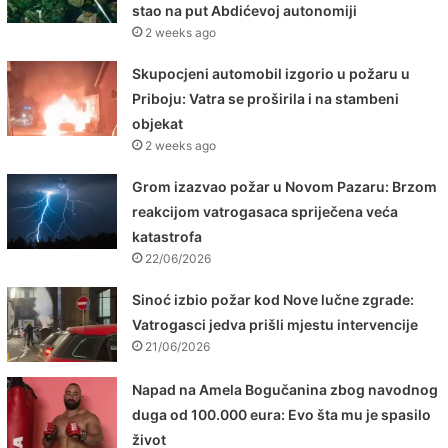
stao na put Abdićevoj autonomiji
2 weeks ago
Skupocjeni automobil izgorio u požaru u
Priboju: Vatra se proširila i na stambeni
objekat
2 weeks ago
Grom izazvao požar u Novom Pazaru: Brzom
reakcijom vatrogasaca spriječena veća
katastrofa
22/06/2026
Sinoć izbio požar kod Nove lučne zgrade:
Vatrogasci jedva prišli mjestu intervencije
21/06/2026
Napad na Amela Bogučanina zbog navodnog
duga od 100.000 eura: Evo šta mu je spasilo
život