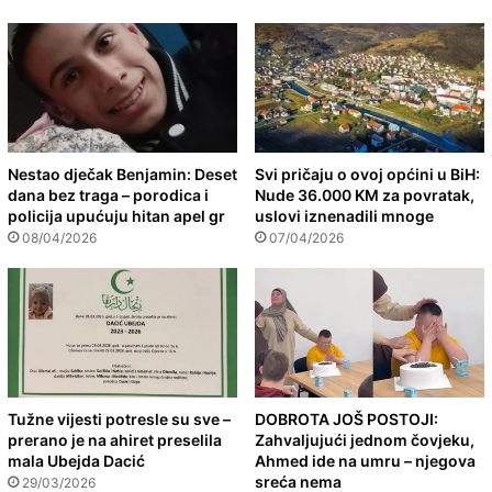
Nestao dječak Benjamin: Deset
Svi pričaju o ovoj općini u BiH:
dana bez traga – porodica i
Nude 36.000 KM za povratak,
policija upućuju hitan apel gr
uslovi iznenadili mnoge
08/04/2026
07/04/2026
Tužne vijesti potresle su sve –
DOBROTA JOŠ POSTOJI:
prerano je na ahiret preselila
Zahvaljujući jednom čovjeku,
mala Ubejda Dacić
Ahmed ide na umru – njegova
sreća nema
29/03/2026