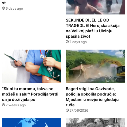
st
6 days ago
SEKUNDE DIJELILE OD
TRAGEDIJE! Herojska akcija
na Velikoj plaži u Ulcinju
spasila život
7 days ago
“Skini tu maramu, takva ne
Bageri stigli na Gazivode,
možeš u salu”: Porodilja tvrdi
policija opkolila područje:
da je doživjela po
Mještani u nevjerici gledaju
ruše
2 weeks ago
27/06/2026