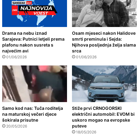
Drama na nebu iznad
Osam mjeseci nakon Halidove
Sarajeva: Putnici letjeli prema
smrti preminula i Sejda:
plafonu nakon susreta s
Njihova posljednja želja slama
najvećim avi
srca
01/06/2026
01/06/2026
Samo kod nas: Tuča roditelja
Stiže prvi CRNOGORSKI
na maturskoj večeri djece
električni automobil: EVOM bi
šokirala prisutne
uskoro mogao na evropske
puteve
20/05/2026
18/05/2026