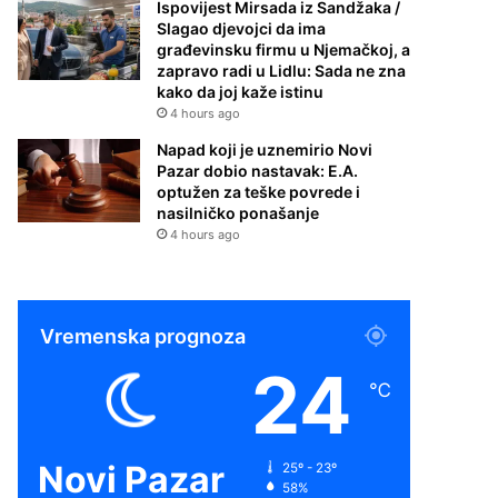
Ispovijest Mirsada iz Sandžaka /
Slagao djevojci da ima
građevinsku firmu u Njemačkoj, a
zapravo radi u Lidlu: Sada ne zna
kako da joj kaže istinu
4 hours ago
Napad koji je uznemirio Novi
Pazar dobio nastavak: E.A.
optužen za teške povrede i
nasilničko ponašanje
4 hours ago
Vremenska prognoza
24
℃
Novi Pazar
25º - 23º
58%