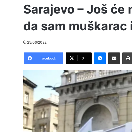
Sarajevo – Još će 
da sam muškarac 
25/06/2022
Messenger
Pošalji preko E-Maila
Facebook
X