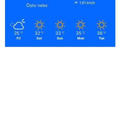
1.61 km/h
Čisto nebo
25
32
33
35
36
℃
℃
℃
℃
℃
Fri
Sat
Sun
Mon
Tue