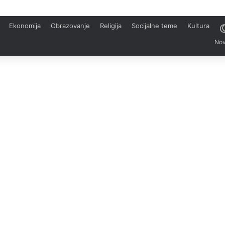
Ekonomija
Obrazovanje
Religija
Socijalne teme
Kultura
Nov