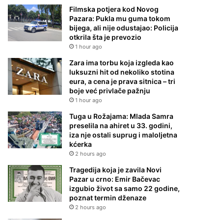
Filmska potjera kod Novog
Pazara: Pukla mu guma tokom
bijega, ali nije odustajao: Policija
otkrila šta je prevozio
1 hour ago
Zara ima torbu koja izgleda kao
luksuzni hit od nekoliko stotina
eura, a cena je prava sitnica – tri
boje već privlače pažnju
1 hour ago
Tuga u Rožajama: Mlada Samra
preselila na ahiret u 33. godini,
iza nje ostali suprug i maloljetna
kćerka
2 hours ago
Tragedija koja je zavila Novi
Pazar u crno: Emir Bačevac
izgubio život sa samo 22 godine,
poznat termin dženaze
2 hours ago