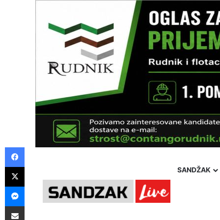
Facebook
X
SANDŽAK
Messenger
Pošalji preko E-Maila