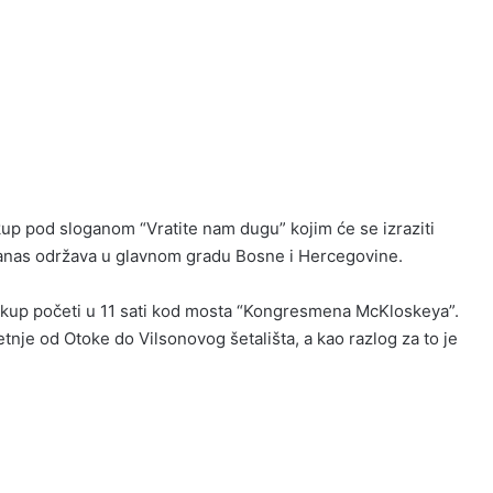
up pod sloganom “Vratite nam dugu” kojim će se izraziti
 danas održava u glavnom gradu Bosne i Hercegovine.
skup početi u 11 sati kod mosta “Kongresmena McKloskeya”.
tnje od Otoke do Vilsonovog šetališta, a kao razlog za to je