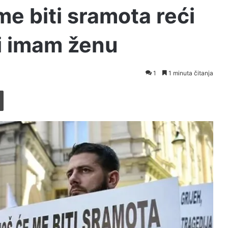
me biti sramota reći
i imam ženu
1
1 minuta čitanja
Printaj