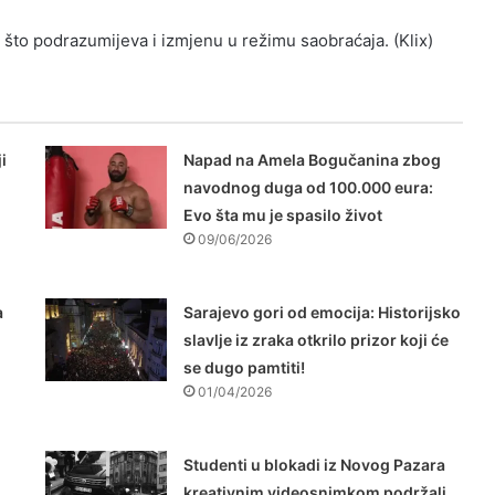
što podrazumijeva i izmjenu u režimu saobraćaja. (Klix)
i
Napad na Amela Bogučanina zbog
navodnog duga od 100.000 eura:
Evo šta mu je spasilo život
09/06/2026
a
Sarajevo gori od emocija: Historijsko
slavlje iz zraka otkrilo prizor koji će
se dugo pamtiti!
01/04/2026
Studenti u blokadi iz Novog Pazara
kreativnim videosnimkom podržali