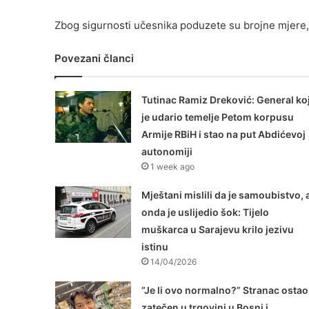
Zbog sigurnosti učesnika poduzete su brojne mjere, 
Povezani članci
Tutinac Ramiz Dreković: General koj
je udario temelje Petom korpusu
Armije RBiH i stao na put Abdićevoj
autonomiji
1 week ago
Mještani mislili da je samoubistvo, 
onda je uslijedio šok: Tijelo
muškarca u Sarajevu krilo jezivu
istinu
14/04/2026
“Je li ovo normalno?” Stranac ostao
zatečen u trgovini u Bosni i