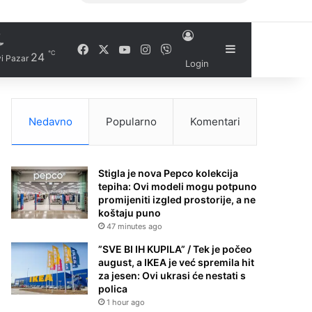
Facebook
X
YouTube
Instagram
Viber
Sidebar
℃
24
i Pazar
Login
Nedavno
Popularno
Komentari
Stigla je nova Pepco kolekcija
tepiha: Ovi modeli mogu potpuno
promijeniti izgled prostorije, a ne
koštaju puno
47 minutes ago
”SVE BI IH KUPILA” / Tek je počeo
august, a IKEA je već spremila hit
za jesen: Ovi ukrasi će nestati s
polica
1 hour ago