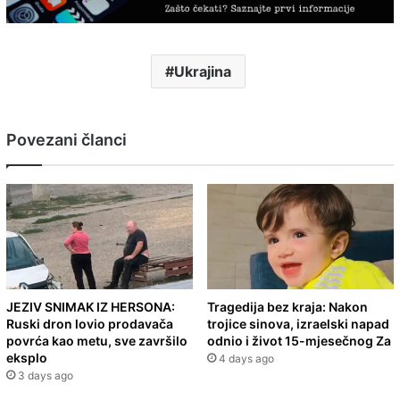
Ukrajina
Povezani članci
JEZIV SNIMAK IZ HERSONA:
Tragedija bez kraja: Nakon
Ruski dron lovio prodavača
trojice sinova, izraelski napad
povrća kao metu, sve završilo
odnio i život 15-mjesečnog Za
eksplo
4 days ago
3 days ago