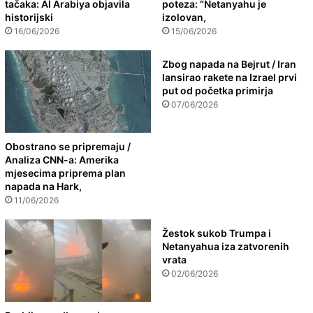
tačaka: Al Arabiya objavila
poteza: “Netanyahu je
historijski
izolovan,
16/06/2026
15/06/2026
Zbog napada na Bejrut / Iran
lansirao rakete na Izrael prvi
put od početka primirja
07/06/2026
Obostrano se pripremaju /
Analiza CNN-a: Amerika
mjesecima priprema plan
napada na Hark,
11/06/2026
Žestok sukob Trumpa i
Netanyahua iza zatvorenih
vrata
02/06/2026