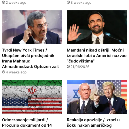
2 weeks ago
3 weeks ago
Tvrdi New York Times /
Mamdani nikad oštriji: Moćni
Uhapšen bivši predsjednik
izraelski lobi u Americi nazvao
Irana Mahmud
“čudovištima”
Ahmadinedžad: Optužen za t
21/06/2026
4 weeks ago
Odmrzavanje milijardi /
Reakcija opozicije / Izrael u
Procurio dokument od 14
šoku nakon američkog