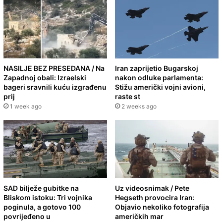
NASILJE BEZ PRESEDANA / Na
Iran zaprijetio Bugarskoj
Zapadnoj obali: Izraelski
nakon odluke parlamenta:
bageri sravnili kuću izgrađenu
Stižu američki vojni avioni,
prij
raste st
1 week ago
2 weeks ago
SAD bilježe gubitke na
Uz videosnimak / Pete
Bliskom istoku: Tri vojnika
Hegseth provocira Iran:
poginula, a gotovo 100
Objavio nekoliko fotografija
povrijeđeno u
američkih mar