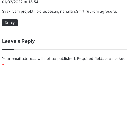
01/03/2022 at 18:54
y
Svaki vam projektil bio uspesan,Inshallah.Smrt ruskom agresoru.
s
:
Reply
Leave a Reply
Your email address will not be published.
Required fields are marked
*
C
o
m
m
e
n
t