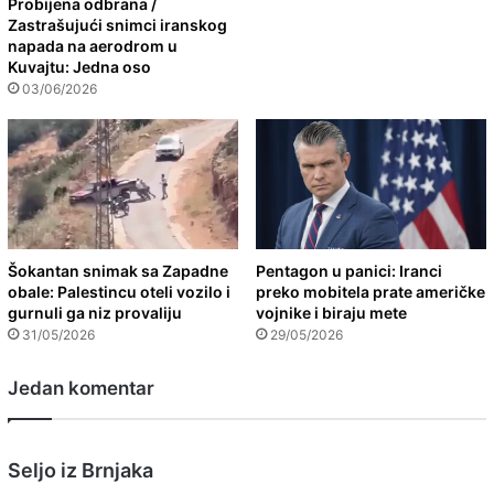
Probijena odbrana /
Zastrašujući snimci iranskog
napada na aerodrom u
Kuvajtu: Jedna oso
03/06/2026
Šokantan snimak sa Zapadne
Pentagon u panici: Iranci
obale: Palestincu oteli vozilo i
preko mobitela prate američke
gurnuli ga niz provaliju
vojnike i biraju mete
31/05/2026
29/05/2026
Jedan komentar
s
Seljo iz Brnjaka
a