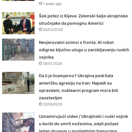
1 week ago
Šok potez iz Kijeva: Zelenski šalje ukrajinske
stručnjake da pomognu Americi
05/03/2026
Nevjerovatni snimci s fronta: AI robot
odigrao ključnu ulogu u zarobljavanju ruskih
vojnika
29/01/2026
Da li je licemjerno? Ukrajina podržala
američku agresiju na Iran: Napadi su
opravdani, nuklearni program mora biti
zaustavljen
22/06/2025
Uznemirujući video / Ukrajinski i ruski vojnik
u borbi do smrti noževima, odali počast
jedan drugom u posljednjim trenucima