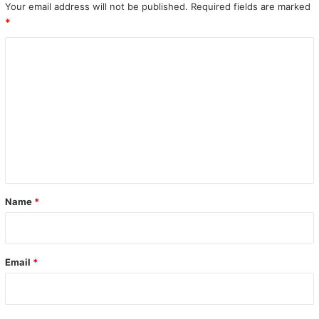
Your email address will not be published.
Required fields are marked
*
C
o
m
m
e
n
t
*
Name
*
Email
*