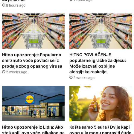
8 hours ago
Hitno upozorenje: Popularno
HITNO POVLAČENJE
smrznuto voće povlači se iz
popularne igračke za djecu:
prodaje zbog opasnog virusa
Može izazvati ozbiljne
alergijske reakcije,
2 weeks ago
2 weeks ago
Hitno upozorenje iz Lidla: Ako
Košta samo 5 eura / Dvije kapi
ste kupili ovo voće, nikakoo ga
ovog ulja mogu napraviti čudo