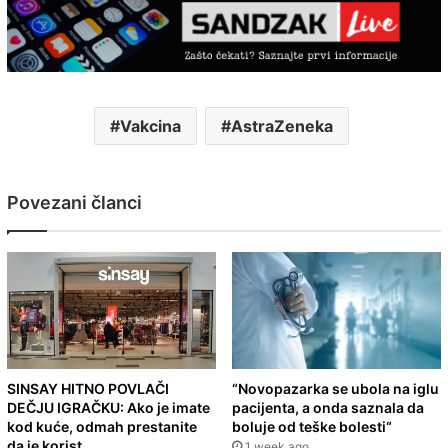
Vakcina
AstraZeneka
Povezani članci
SINSAY HITNO POVLAČI
“Novopazarka se ubola na iglu
DEČJU IGRAČKU: Ako je imate
pacijenta, a onda saznala da
kod kuće, odmah prestanite
boluje od teške bolesti“
da je korist
1 week ago