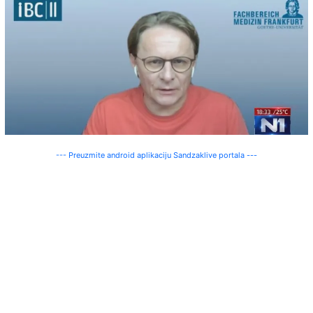
--- Preuzmite android aplikaciju Sandzaklive portala ---