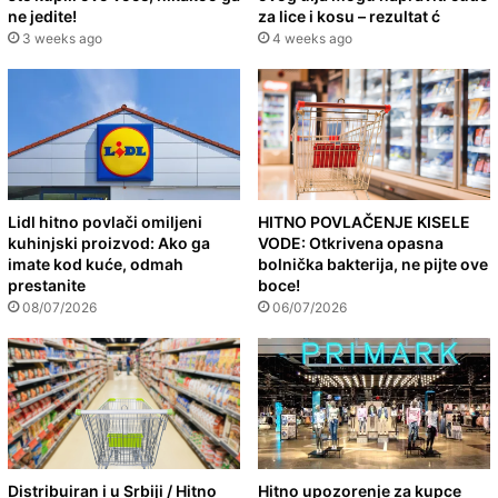
ne jedite!
za lice i kosu – rezultat ć
3 weeks ago
4 weeks ago
Lidl hitno povlači omiljeni
HITNO POVLAČENJE KISELE
kuhinjski proizvod: Ako ga
VODE: Otkrivena opasna
imate kod kuće, odmah
bolnička bakterija, ne pijte ove
prestanite
boce!
08/07/2026
06/07/2026
Distribuiran i u Srbiji / Hitno
Hitno upozorenje za kupce