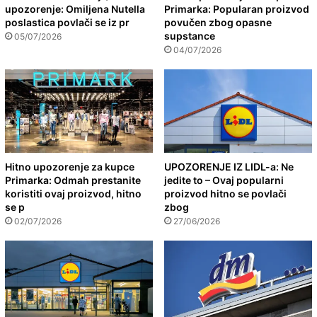
upozorenje: Omiljena Nutella
Primarka: Popularan proizvod
poslastica povlači se iz pr
povučen zbog opasne
supstance
05/07/2026
04/07/2026
Hitno upozorenje za kupce
UPOZORENJE IZ LIDL-a: Ne
Primarka: Odmah prestanite
jedite to – Ovaj popularni
koristiti ovaj proizvod, hitno
proizvod hitno se povlači
se p
zbog
02/07/2026
27/06/2026