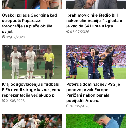
Ovako izgleda Georgina kad
Ibrahimović nije štedio BiH
se opusti: Paparazzi
nakon eliminacije: “Izgledalo
fotografije sa plaže obišle
je kao da SAD imaju igra
svijet
02/07/2026
02/07/2026
Kraj odugovlačenju u fudbalu:
Potvrda dominacije / PSG je
FIFA uvodi stroge kazne, jedna
ponovo prvak Evrope!
reprezentacija već skupo pl
Parižani nakon penala
pobijedili Arsena
01/06/2026
30/05/2026