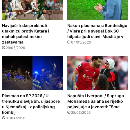
Navijači Irske prekinuli
Nakon plasmana u Bundesligu
utakmicu protiv Katara i
/ Vjera prije svega! Dok 60
mahali palestinskim
hiljada ljudi slavi, Muslić je v
zastavama
04/05/2026
29/05/2026
Plasman na SP 2026 / U
Napušta Liverpool / Supruga
trenutku slavlja bh. dijaspore
Mohameda Salaha se rijetko
u Njemačkoj, iz policijskog
pojavljuje u javnosti: “Sme
kombij
25/03/2026
01/04/2026