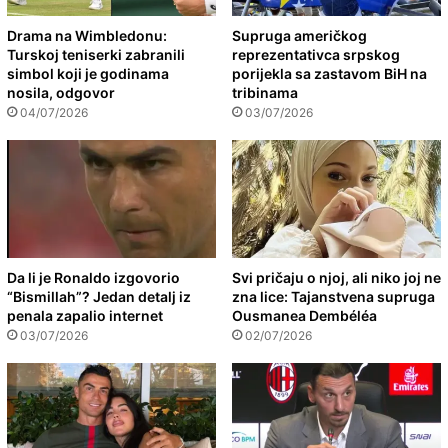
Drama na Wimbledonu:
Supruga američkog
Turskoj teniserki zabranili
reprezentativca srpskog
simbol koji je godinama
porijekla sa zastavom BiH na
nosila, odgovor
tribinama
04/07/2026
03/07/2026
Da li je Ronaldo izgovorio
Svi pričaju o njoj, ali niko joj ne
“Bismillah”? Jedan detalj iz
zna lice: Tajanstvena supruga
penala zapalio internet
Ousmanea Dembéléa
03/07/2026
02/07/2026