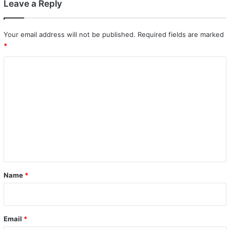
Leave a Reply
Your email address will not be published.
Required fields are marked
*
C
o
m
m
e
n
t
*
Name
*
Email
*