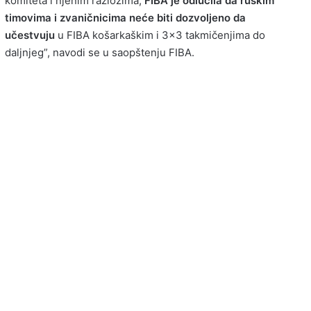
komiteta i njenim razlozima,
FIBA je odlučila da ruskim
timovima i zvaničnicima neće biti dozvoljeno da
učestvuju
u FIBA košarkaškim i 3×3 takmičenjima do
daljnjeg”, navodi se u saopštenju FIBA.