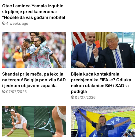
Otac Laminea Yamala izgubio
strpljenje pred kamerama:
“Hoćete da vas gađam mobitel
4 weeks ago
Skandal prije meča, pa lekcija
Bijela kuća kontaktirala
na terenu! Belgija ponizila SAD
predsjednika FIFA-e? Odluka
i jednom objavom zapalila
nakon utakmice BiH i SAD-a
podigla
07/07/2026
05/07/2026