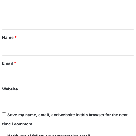
e
n
t
*
Name
*
Email
*
Website
Save my name, email, and website in this browser for the next
time I comment.
Notify me of follow-up comments by email.