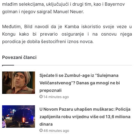
mlađim selekcijama, uključujući i drugi tim, kao i Bayernov
golman i njegov saigrač Manuel Neuer.
Međutim, Bild navodi da je Kamba iskoristio svoje veze u
Kongu kako bi prevario osiguranje i na osnovu njega
porodica je dobila šestocifreni iznos novca.
Povezani članci
Sjećate li se Zumbul-age iz “Sulejmana
Veličanstvenog”? Danas ga mnogi ne bi
prepoznali
14 minutes ago
U Novom Pazaru uhapšen muškarac: Policija
zaplijenila robu vrijednu više od 13,6 miliona
dinara
46 minutes ago