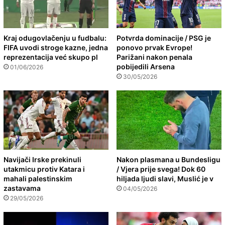
Kraj odugovlačenju u fudbalu:
Potvrda dominacije / PSG je
FIFA uvodi stroge kazne, jedna
ponovo prvak Evrope!
reprezentacija već skupo pl
Parižani nakon penala
pobijedili Arsena
01/06/2026
30/05/2026
Navijači Irske prekinuli
Nakon plasmana u Bundesligu
utakmicu protiv Katara i
/ Vjera prije svega! Dok 60
mahali palestinskim
hiljada ljudi slavi, Muslić je v
zastavama
04/05/2026
29/05/2026