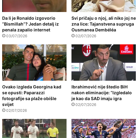
Da li je Ronaldo izgovorio
Svi pričaju o njoj, ali niko joj ne
“Bismillah”? Jedan detalj iz
zna lice: Tajanstvena supruga
penala zapalio internet
Ousmanea Dembéléa
03/07/2026
02/07/2026
Ovako izgleda Georgina kad
Ibrahimović nije štedio BiH
se opusti: Paparazzi
nakon eliminacije: “Izgledalo
fotografije sa plaže obišle
je kao da SAD imaju igra
svijet
02/07/2026
02/07/2026