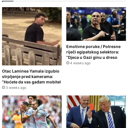
Emotivne poruke / Potresne
riječi egipatskog selektora:
“Djeca u Gazi ginu u dreso
4 weeks ago
Otac Laminea Yamala izgubio
strpljenje pred kamerama:
“Hoćete da vas gađam mobitel
3 weeks ago