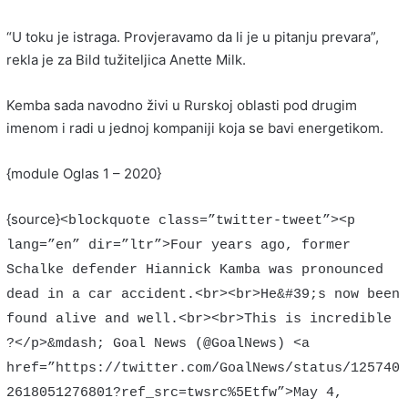
“U toku je istraga. Provjeravamo da li je u pitanju prevara”,
rekla je za Bild tužiteljica Anette Milk.
Kemba sada navodno živi u Rurskoj oblasti pod drugim
imenom i radi u jednoj kompaniji koja se bavi energetikom.
{module Oglas 1 – 2020}
{source}
<blockquote class=”twitter-tweet”><p
lang=”en” dir=”ltr”>Four years ago, former
Schalke defender Hiannick Kamba was pronounced
dead in a car accident.<br><br>He&#39;s now been
found alive and well.<br><br>This is incredible
?</p>&mdash; Goal News (@GoalNews) <a
href=”https://twitter.com/GoalNews/status/125740
2618051276801?ref_src=twsrc%5Etfw”>May 4,