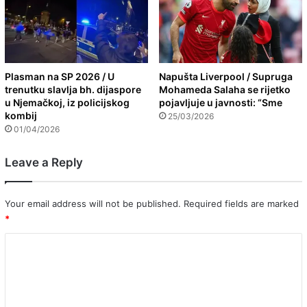
Plasman na SP 2026 / U
Napušta Liverpool / Supruga
trenutku slavlja bh. dijaspore
Mohameda Salaha se rijetko
u Njemačkoj, iz policijskog
pojavljuje u javnosti: “Sme
kombij
25/03/2026
01/04/2026
Leave a Reply
Your email address will not be published.
Required fields are marked
*
C
o
m
m