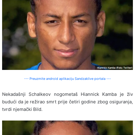
--- Preuzmite android aplikaciju Sandzaklive portala ---
Nekadašnji Schalkeov nogometaš Hiannick Kamba je živ
budući da je režirao smrt prije četiri godine zbog osiguranja,
tvrdi njemački Bild.