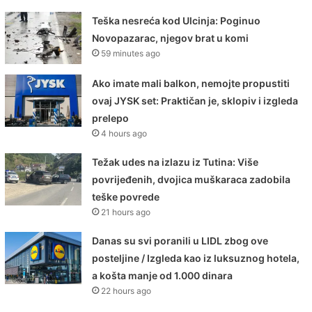
Teška nesreća kod Ulcinja: Poginuo
Novopazarac, njegov brat u komi
59 minutes ago
Ako imate mali balkon, nemojte propustiti
ovaj JYSK set: Praktičan je, sklopiv i izgleda
prelepo
4 hours ago
Težak udes na izlazu iz Tutina: Više
povrijeđenih, dvojica muškaraca zadobila
teške povrede
21 hours ago
Danas su svi poranili u LIDL zbog ove
posteljine / Izgleda kao iz luksuznog hotela,
a košta manje od 1.000 dinara
22 hours ago