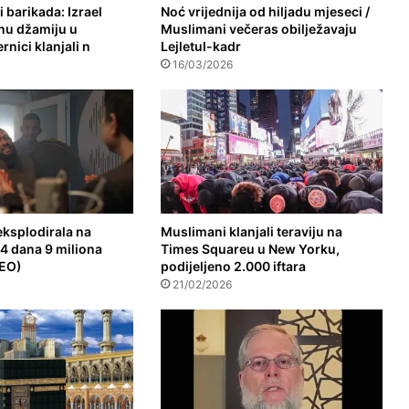
 barikada: Izrael
Noć vrijednija od hiljadu mjeseci /
nu džamiju u
Muslimani večeras obilježavaju
rnici klanjali n
Lejletul-kadr
16/03/2026
 eksplodirala na
Muslimani klanjali teraviju na
4 dana 9 miliona
Times Squareu u New Yorku,
DEO)
podijeljeno 2.000 iftara
21/02/2026