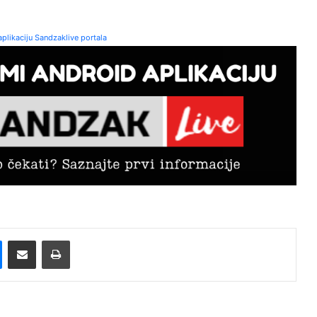
plikaciju Sandzaklive portala
Messenger
Pošalji preko E-Maila
Printaj