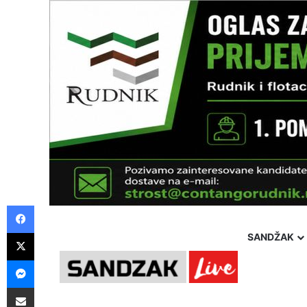
Facebook
X
SANDŽAK
Messenger
Pošalji preko E-Maila