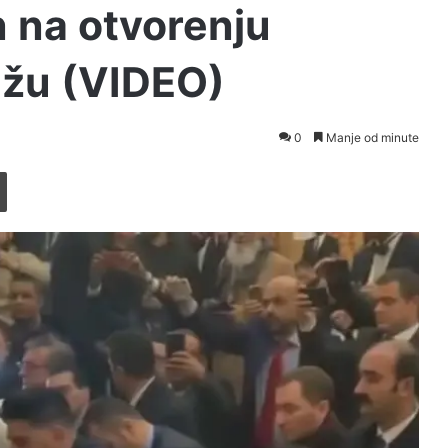
n na otvorenju
džu (VIDEO)
0
Manje od minute
Printaj