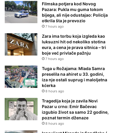
Filmska potjera kod Novog
Pazara: Pukla mu guma tokom
bijega, ali nije odustajao: Policija
otkrila šta je prevozio
7 hours ago
Zara ima torbu koja izgleda kao
luksuzni hit od nekoliko stotina
eura, a cena je prava sitnica – tri
boje već privlače pažnju
7 hours ago
Tuga u Rožajama: Mlada Samra
preselila na ahiret u 33. godini,
iza nje ostali suprug i maloljetna
kćerka
8 hours ago
Tragedija koja je zavila Novi
Pazar u crno: Emir Bačevac
izgubio život sa samo 22 godine,
poznat termin dženaze
8 hours ago