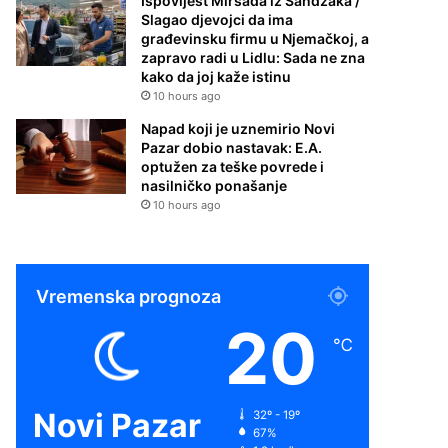
Ispovijest Mirsada iz Sandžaka /
Slagao djevojci da ima
građevinsku firmu u Njemačkoj, a
zapravo radi u Lidlu: Sada ne zna
kako da joj kaže istinu
10 hours ago
Napad koji je uznemirio Novi
Pazar dobio nastavak: E.A.
optužen za teške povrede i
nasilničko ponašanje
10 hours ago
Vremenska prognoza
20
℃
Novi Pazar
32º - 19º
67%