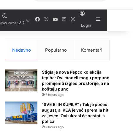
Facebook
X
YouTube
Instagram
Viber
Sidebar
℃
20
Novi Pazar
Login
Nedavno
Popularno
Komentari
Stigla je nova Pepco kolekcija
tepiha: Ovi modeli mogu potpuno
promijeniti izgled prostorije, a ne
koštaju puno
7 hours ago
”SVE BI IH KUPILA” / Tek je počeo
august, a IKEA je već spremila hit
za jesen: Ovi ukrasi će nestati s
polica
7 hours ago