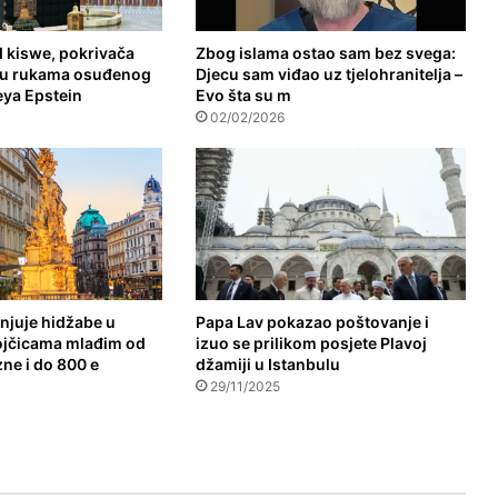
 kiswe, pokrivača
Zbog islama ostao sam bez svega:
o u rukama osuđenog
Djecu sam viđao uz tjelohranitelja –
eya Epstein
Evo šta su m
02/02/2026
anjuje hidžabe u
Papa Lav pokazao poštovanje i
ojčicama mlađim od
izuo se prilikom posjete Plavoj
ne i do 800 e
džamiji u Istanbulu
29/11/2025