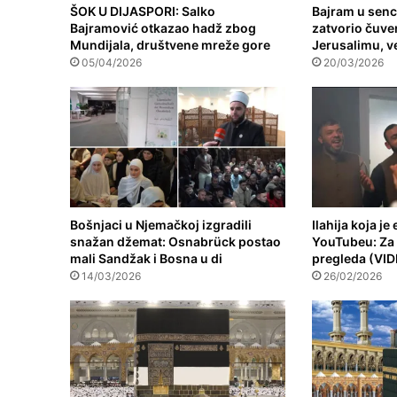
ŠOK U DIJASPORI: Salko
Bajram u senci
Bajramović otkazao hadž zbog
zatvorio čuve
Mundijala, društvene mreže gore
Jerusalimu, ve
05/04/2026
20/03/2026
Bošnjaci u Njemačkoj izgradili
Ilahija koja je
snažan džemat: Osnabrück postao
YouTubeu: Za 
mali Sandžak i Bosna u di
pregleda (VI
14/03/2026
26/02/2026