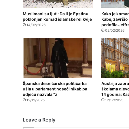
Muslimani su ljuti: Da li je Epstinu
Kako je komad
poklonjen komad islamske relikvije
Kabe, završi
pedofila Jeffr
14/02/2026
02/02/2026
Španska desničarska političarka
Austrija zabr
ušla u parlament noseći nikab pa
školama djev
odjeću nazvala “z
14 godina: Kaz
12/12/2025
12/12/2025
Leave a Reply