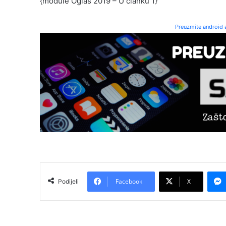
{module Oglas 2019 – U članku 1}
Preuzmite android a
Facebook
X
Podijeli