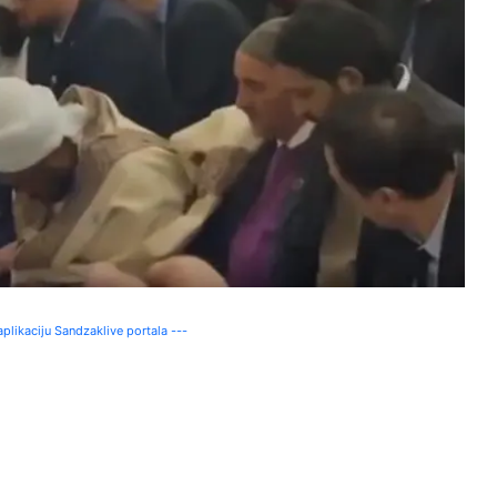
plikaciju Sandzaklive portala ---