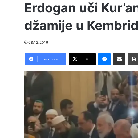
Erdogan uči Kur’a
džamije u Kembri
08/12/2019
Messenger
Pošalji preko E-Maila
Facebook
X