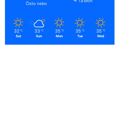
1.8 km/h
Čisto nebo
32
33
35
35
35
℃
℃
℃
℃
℃
Sat
Sun
Mon
Tue
Wed