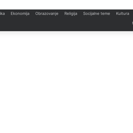
ika
Ekonomija
Obrazovanje
Religija
Socijalne teme
Kultura