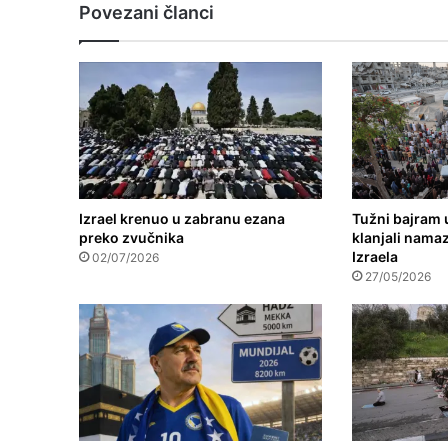
Povezani članci
Izrael krenuo u zabranu ezana
Tužni bajram u
preko zvučnika
klanjali nama
Izraela
02/07/2026
27/05/2026