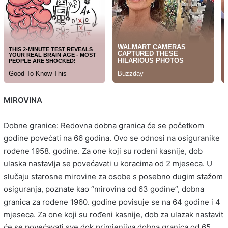
MIROVINA
Dobne granice: Redovna dobna granica će se početkom
godine povećati na 66 godina. Ovo se odnosi na osiguranike
rođene 1958. godine. Za one koji su rođeni kasnije, dob
ulaska nastavlja se povećavati u koracima od 2 mjeseca. U
slučaju starosne mirovine za osobe s posebno dugim stažom
osiguranja, poznate kao “mirovina od 63 godine”, dobna
granica za rođene 1960. godine povisuje se na 64 godine i 4
mjeseca. Za one koji su rođeni kasnije, dob za ulazak nastavit
će se povećavati sve dok primjenjiva dobna granica od 65