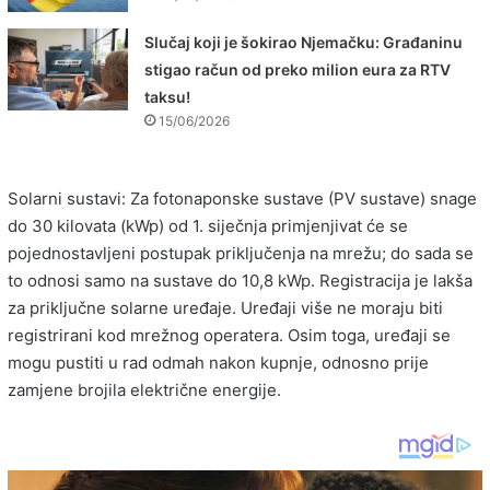
Slučaj koji je šokirao Njemačku: Građaninu
stigao račun od preko milion eura za RTV
taksu!
15/06/2026
Solarni sustavi: Za fotonaponske sustave (PV sustave) snage
do 30 kilovata (kWp) od 1. siječnja primjenjivat će se
pojednostavljeni postupak priključenja na mrežu; do sada se
to odnosi samo na sustave do 10,8 kWp. Registracija je lakša
za priključne solarne uređaje. Uređaji više ne moraju biti
registrirani kod mrežnog operatera. Osim toga, uređaji se
mogu pustiti u rad odmah nakon kupnje, odnosno prije
zamjene brojila električne energije.