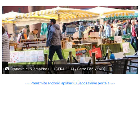
Stanovnici Njemačke (ILUSTRACIJA) / Foto: Fenix (MD)
--- Preuzmite android aplikaciju Sandzaklive portala ---