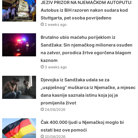
JEZIV PRIZOR NA NJEMAČKOM AUTOPUTU:
Autobus iz BiH razoren nakon sudara kod
Stuttgarta, pet osoba povrijeđeno
2 weeks ago
Brutalno ubio maćehu porijeklom iz
Sandžaka: Sin njemačkog milionera osuđen
na zatvor, porodica žrtve ogorčena blagom
kaznom
3 weeks ago
Djevojka iz Sandžaka udala se za
„uspješnog“ muškarca iz Njemačke, a mjesec
dana kasnije saznala istinu koja joj je
promijenila život
24/06/2026
Čak 400.000 ljudi u Njemačkoj moglo bi
ostati bez ove pomoći
20/06/2026