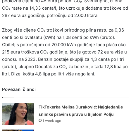
podložna cijeni od 45 eura po toni CO₂. Sveukupno, cijena
CO₂ raste na 14,33 centa/l, što uzrokuje dodatne troškove od
287 eura uz godišnju potrošnju od 2.000 litara.
Zbog više cijene CO₂ troškovi prirodnog plina rastu za 0,36
centi po kilovatsatu (kWh) na 1,08 centi po kWh (bruto).
Obitelj s potrošnjom od 20.000 kWh godišnje tada plaća oko
215 eura troškova CO₂ godišnje, što je gotovo 72 eura više u
odnosu na 2023. Benzin postaje skuplji za 4,3 centa po litri
(bruto), ukupno Dodatak za CO₂ za benzin je tada 12,8 lipa po
litri. Dizel košta 4,8 lipa po litri više nego lani.
Povezani članci
TikTokerka Melisa Duraković: Najgledanije
snimke pravim upravo u Bijelom Polju
1 week ago