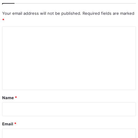
Your email address will not be published.
Required fields are marked
*
C
o
m
m
e
n
t
*
Name
*
Email
*