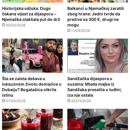
Historijska odluka: Dugo
Balkanci u Njemačkoj zaratili
čekana vijest za dijasporu –
zbog hrane: Jedni tvrde da
Njemačka olakšala put do drž
prežive sa 300 €, drugi ne
mogu
20/04/2026
11/04/2026
Šta se zaista dešava u
Sandžačka dijaspora u
luksuznom životu domaćice u
suzama: Mlada majka iz
Dubaiju? Bogatašica otkrila
Sandžaka preselila u tuđini,
istinu
iza nje ostala
07/04/2026
20/03/2026