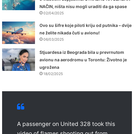
NAČIN, ništa nisu mogli uraditi da ga spase
02/04/2025
Ovo su šifre koje piloti kriju od putnika – dvije
ne želite nikada čuti u avionu!
06/03/2025
Stjuardesa iz Beograda bila u prevrnutom
avionu na aerodromu u Torontu: Životno je
ugrožena
18/02/2025
A passenger on United 328 took this
video of flames shooting out from