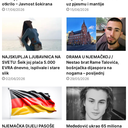
otkrilo – Javnost šokirana
uz pjesmu i mantije
17/06/2026
15/06/2026
NAJSKUPLJA LJUBAVNICA NA
DRAMA U NJEMAČKOJ /
SVETU: Šeik joj plaća 5.000
Nestao brat Rame Talovića,
EVRA dnevno, isplivale i stare
bošnjačka dijaspora na
slik
nogama – posljednj
02/06/2026
29/05/2026
NJEMAČKA DIJELI PASOŠE
Međedović ukrao 65 miliona