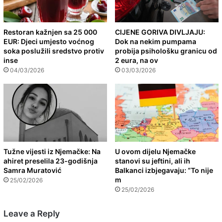
Restoran kažnjen sa 25 000
CIJENE GORIVA DIVLJAJU:
EUR: Djeci umjesto voćnog
Dok na nekim pumpama
soka poslužili sredstvo protiv
probija psihološku granicu od
inse
2 eura, na ov
04/03/2026
03/03/2026
Tužne vijesti iz Njemačke: Na
U ovom dijelu Njemačke
ahiret preselila 23-godišnja
stanovi su jeftini, ali ih
Samra Muratović
Balkanci izbjegavaju: “To nije
m
25/02/2026
25/02/2026
Leave a Reply