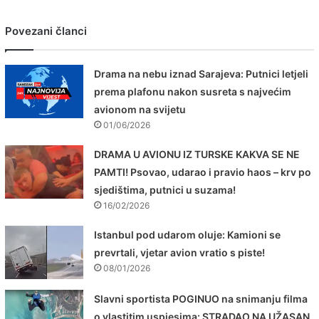
Povezani članci
Drama na nebu iznad Sarajeva: Putnici letjeli
prema plafonu nakon susreta s najvećim
avionom na svijetu
01/06/2026
DRAMA U AVIONU IZ TURSKE KAKVA SE NE
PAMTI! Psovao, udarao i pravio haos – krv po
sjedištima, putnici u suzama!
16/02/2026
Istanbul pod udarom oluje: Kamioni se
prevrtali, vjetar avion vratio s piste!
08/01/2026
Slavni sportista POGINUO na snimanju filma
o vlastitim uspjesima: STRADAO NA UŽASAN