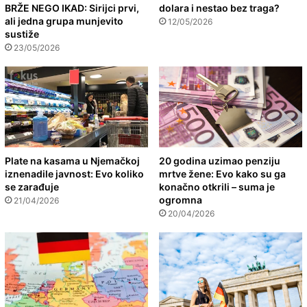
BRŽE NEGO IKAD: Sirijci prvi,
dolara i nestao bez traga?
ali jedna grupa munjevito
12/05/2026
sustiže
23/05/2026
Plate na kasama u Njemačkoj
20 godina uzimao penziju
iznenadile javnost: Evo koliko
mrtve žene: Evo kako su ga
se zarađuje
konačno otkrili – suma je
ogromna
21/04/2026
20/04/2026