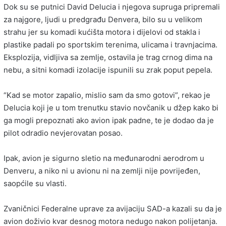
Dok su se putnici David Delucia i njegova supruga pripremali
za najgore, ljudi u predgrađu Denvera, bilo su u velikom
strahu jer su komadi kućišta motora i dijelovi od stakla i
plastike padali po sportskim terenima, ulicama i travnjacima.
Eksplozija, vidljiva sa zemlje, ostavila je trag crnog dima na
nebu, a sitni komadi izolacije ispunili su zrak poput pepela.
“Kad se motor zapalio, mislio sam da smo gotovi”, rekao je
Delucia koji je u tom trenutku stavio novčanik u džep kako bi
ga mogli prepoznati ako avion ipak padne, te je dodao da je
pilot odradio nevjerovatan posao.
Ipak, avion je sigurno sletio na međunarodni aerodrom u
Denveru, a niko ni u avionu ni na zemlji nije povrijeđen,
saopćile su vlasti.
Zvaničnici Federalne uprave za avijaciju SAD-a kazali su da je
avion doživio kvar desnog motora nedugo nakon polijetanja.