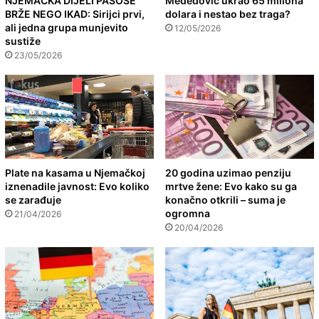
NJEMAČKA DIJELI PASOŠE
Međedović ukrao 65 miliona
BRŽE NEGO IKAD: Sirijci prvi,
dolara i nestao bez traga?
ali jedna grupa munjevito
12/05/2026
sustiže
23/05/2026
Plate na kasama u Njemačkoj
20 godina uzimao penziju
iznenadile javnost: Evo koliko
mrtve žene: Evo kako su ga
se zarađuje
konačno otkrili – suma je
ogromna
21/04/2026
20/04/2026