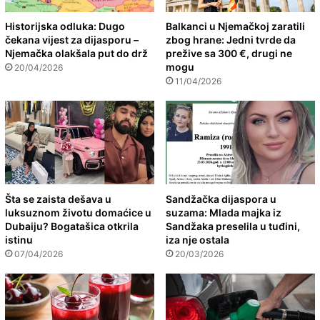
Historijska odluka: Dugo
Balkanci u Njemačkoj zaratili
čekana vijest za dijasporu –
zbog hrane: Jedni tvrde da
Njemačka olakšala put do drž
prežive sa 300 €, drugi ne
mogu
20/04/2026
11/04/2026
Šta se zaista dešava u
Sandžačka dijaspora u
luksuznom životu domaćice u
suzama: Mlada majka iz
Dubaiju? Bogatašica otkrila
Sandžaka preselila u tuđini,
istinu
iza nje ostala
07/04/2026
20/03/2026