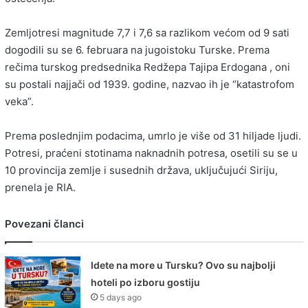
Zemljotresi magnitude 7,7 i 7,6 sa razlikom većom od 9 sati
dogodili su se 6. februara na jugoistoku Turske. Prema
rečima turskog predsednika Redžepa Tajipa Erdogana , oni
su postali najjači od 1939. godine, nazvao ih je “katastrofom
veka”.
Prema poslednjim podacima, umrlo je više od 31 hiljade ljudi.
Potresi, praćeni stotinama naknadnih potresa, osetili su se u
10 provincija zemlje i susednih država, uključujući Siriju,
prenela je RIA.
Povezani članci
Idete na more u Tursku? Ovo su najbolji
hoteli po izboru gostiju
5 days ago