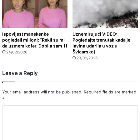
Ispovijest manekenke
Uznemirujući VIDEO:
pogledali milioni: “Rekli su mi
Pogledajte trenutak kada je
da uzmem kofer. Dobila sam 11
lavina udarila u voz u
Švicarskoj
24/02/2026
23/02/2026
Leave a Reply
Your email address will not be published.
Required fields are marked
*
C
o
m
m