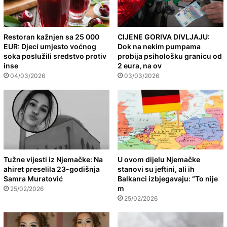
Restoran kažnjen sa 25 000
CIJENE GORIVA DIVLJAJU:
EUR: Djeci umjesto voćnog
Dok na nekim pumpama
soka poslužili sredstvo protiv
probija psihološku granicu od
inse
2 eura, na ov
04/03/2026
03/03/2026
Tužne vijesti iz Njemačke: Na
U ovom dijelu Njemačke
ahiret preselila 23-godišnja
stanovi su jeftini, ali ih
Samra Muratović
Balkanci izbjegavaju: “To nije
m
25/02/2026
25/02/2026