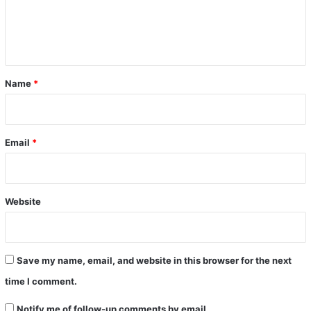
e
n
t
*
Name
*
Email
*
Website
Save my name, email, and website in this browser for the next
time I comment.
Notify me of follow-up comments by email.