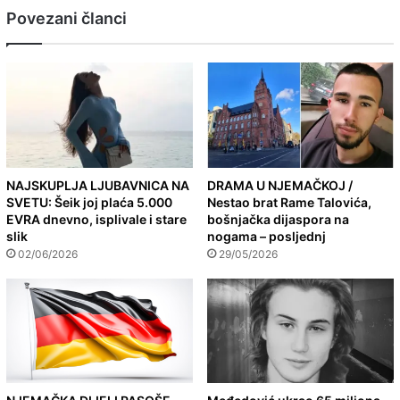
Povezani članci
NAJSKUPLJA LJUBAVNICA NA
DRAMA U NJEMAČKOJ /
SVETU: Šeik joj plaća 5.000
Nestao brat Rame Talovića,
EVRA dnevno, isplivale i stare
bošnjačka dijaspora na
slik
nogama – posljednj
02/06/2026
29/05/2026