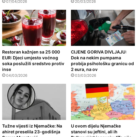
07/04/2026
20/03/2026
Restoran kažnjen sa 25 000
CIJENE GORIVA DIVLJAJU:
EUR: Djeci umjesto voćnog
Dok na nekim pumpama
soka poslužili sredstvo protiv
probija psihološku granicu od
inse
2 eura, na ov
04/03/2026
03/03/2026
Tužne vijesti iz Njemačke: Na
U ovom dijelu Njemačke
ahiret preselila 23-godišnja
stanovi su jeftini, ali ih