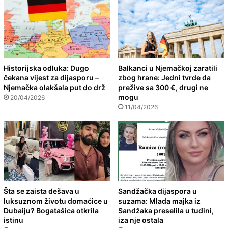
Historijska odluka: Dugo
Balkanci u Njemačkoj zaratili
čekana vijest za dijasporu –
zbog hrane: Jedni tvrde da
Njemačka olakšala put do drž
prežive sa 300 €, drugi ne
mogu
20/04/2026
11/04/2026
Šta se zaista dešava u
Sandžačka dijaspora u
luksuznom životu domaćice u
suzama: Mlada majka iz
Dubaiju? Bogatašica otkrila
Sandžaka preselila u tuđini,
istinu
iza nje ostala