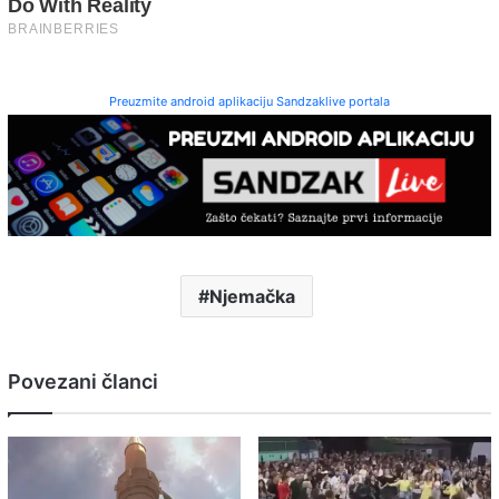
Preuzmite android aplikaciju Sandzaklive portala
Njemačka
Povezani članci