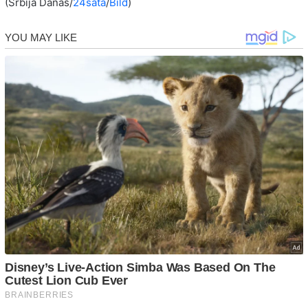
(Srbija Danas/
24sata
/
Bild
)