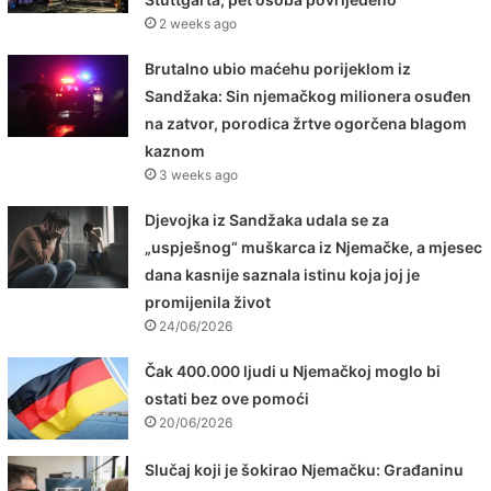
2 weeks ago
Brutalno ubio maćehu porijeklom iz
Sandžaka: Sin njemačkog milionera osuđen
na zatvor, porodica žrtve ogorčena blagom
kaznom
3 weeks ago
Djevojka iz Sandžaka udala se za
„uspješnog“ muškarca iz Njemačke, a mjesec
dana kasnije saznala istinu koja joj je
promijenila život
24/06/2026
Čak 400.000 ljudi u Njemačkoj moglo bi
ostati bez ove pomoći
20/06/2026
Slučaj koji je šokirao Njemačku: Građaninu