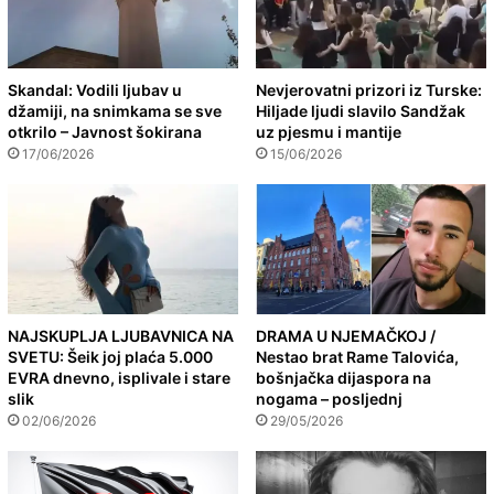
Skandal: Vodili ljubav u
Nevjerovatni prizori iz Turske:
džamiji, na snimkama se sve
Hiljade ljudi slavilo Sandžak
otkrilo – Javnost šokirana
uz pjesmu i mantije
17/06/2026
15/06/2026
NAJSKUPLJA LJUBAVNICA NA
DRAMA U NJEMAČKOJ /
SVETU: Šeik joj plaća 5.000
Nestao brat Rame Talovića,
EVRA dnevno, isplivale i stare
bošnjačka dijaspora na
slik
nogama – posljednj
02/06/2026
29/05/2026