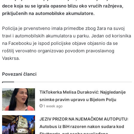
dece koja su se igrala opasno blizu oko vrućih ražnjeva,
priključenih na automobilske akumulatore.
Policija je prvenstveno imala primedbe zbog žara na suvoj
travi i automobilskih akumulatora u parku. Jedan od korisnika
na Facebooku je ispod policijske objave objasnio da se
roštilj verovatno organizovao povodom pravoslavnog
Vaskrsa.
Povezani članci
TikTokerka Melisa Duraković: Najgledanije
snimke pravim upravo u Bijelom Polju
1 week ago
JEZIV PRIZOR NA NJEMAČKOM AUTOPUTU:
Autobus iz BiH razoren nakon sudara kod
Stuttgarta, pet osoba povrijeđeno