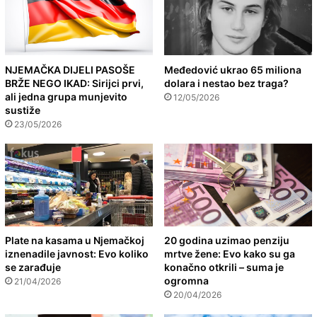
NJEMAČKA DIJELI PASOŠE
Međedović ukrao 65 miliona
BRŽE NEGO IKAD: Sirijci prvi,
dolara i nestao bez traga?
ali jedna grupa munjevito
12/05/2026
sustiže
23/05/2026
Plate na kasama u Njemačkoj
20 godina uzimao penziju
iznenadile javnost: Evo koliko
mrtve žene: Evo kako su ga
se zarađuje
konačno otkrili – suma je
ogromna
21/04/2026
20/04/2026