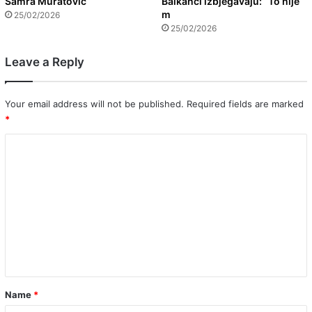
Samra Muratović
Balkanci izbjegavaju: “To nije
m
25/02/2026
25/02/2026
Leave a Reply
Your email address will not be published.
Required fields are marked
*
C
o
m
m
e
n
t
*
Name
*