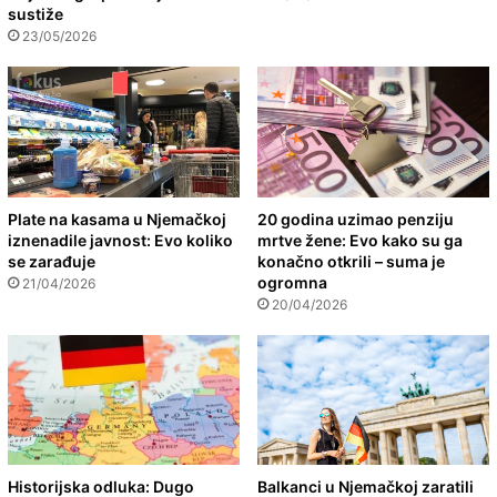
sustiže
23/05/2026
Plate na kasama u Njemačkoj
20 godina uzimao penziju
iznenadile javnost: Evo koliko
mrtve žene: Evo kako su ga
se zarađuje
konačno otkrili – suma je
ogromna
21/04/2026
20/04/2026
Historijska odluka: Dugo
Balkanci u Njemačkoj zaratili