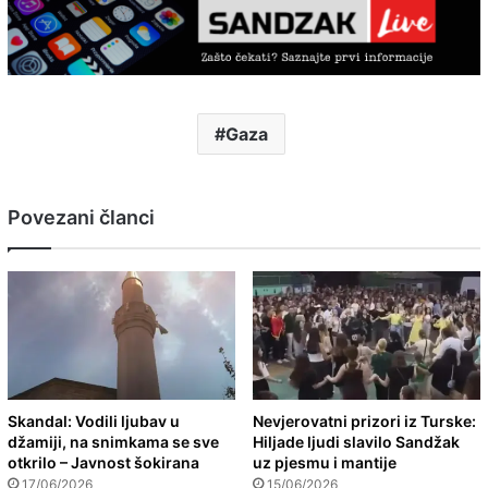
Gaza
Povezani članci
Skandal: Vodili ljubav u
Nevjerovatni prizori iz Turske:
džamiji, na snimkama se sve
Hiljade ljudi slavilo Sandžak
otkrilo – Javnost šokirana
uz pjesmu i mantije
17/06/2026
15/06/2026