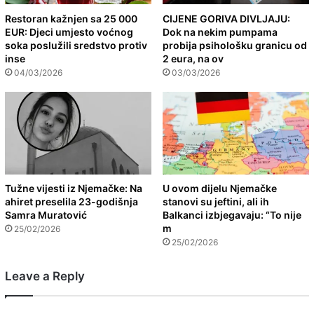
Restoran kažnjen sa 25 000
CIJENE GORIVA DIVLJAJU:
EUR: Djeci umjesto voćnog
Dok na nekim pumpama
soka poslužili sredstvo protiv
probija psihološku granicu od
inse
2 eura, na ov
04/03/2026
03/03/2026
Tužne vijesti iz Njemačke: Na
U ovom dijelu Njemačke
ahiret preselila 23-godišnja
stanovi su jeftini, ali ih
Samra Muratović
Balkanci izbjegavaju: “To nije
m
25/02/2026
25/02/2026
Leave a Reply