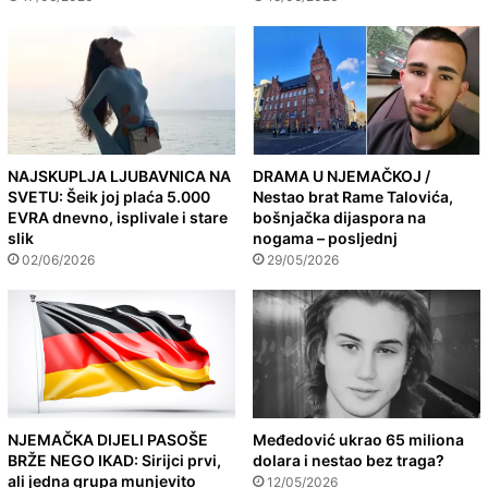
NAJSKUPLJA LJUBAVNICA NA
DRAMA U NJEMAČKOJ /
SVETU: Šeik joj plaća 5.000
Nestao brat Rame Talovića,
EVRA dnevno, isplivale i stare
bošnjačka dijaspora na
slik
nogama – posljednj
02/06/2026
29/05/2026
NJEMAČKA DIJELI PASOŠE
Međedović ukrao 65 miliona
BRŽE NEGO IKAD: Sirijci prvi,
dolara i nestao bez traga?
ali jedna grupa munjevito
12/05/2026