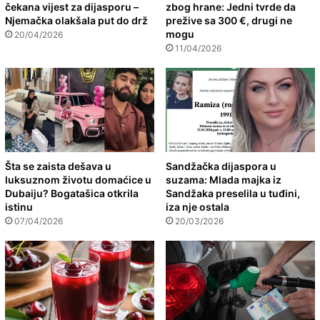
čekana vijest za dijasporu –
zbog hrane: Jedni tvrde da
Njemačka olakšala put do drž
prežive sa 300 €, drugi ne
mogu
20/04/2026
11/04/2026
Šta se zaista dešava u
Sandžačka dijaspora u
luksuznom životu domaćice u
suzama: Mlada majka iz
Dubaiju? Bogatašica otkrila
Sandžaka preselila u tuđini,
istinu
iza nje ostala
07/04/2026
20/03/2026