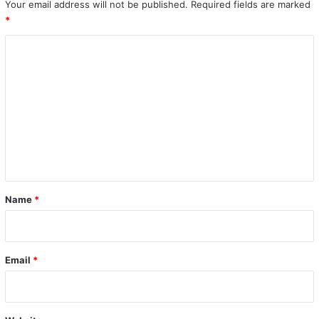
Your email address will not be published.
Required fields are marked
*
C
o
m
m
e
n
t
*
Name
*
Email
*