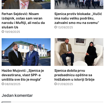
Ferhan Sejdović: Nisam
Sjenica protiv blokada: „Vučić
izdajnik, ostao sam veran
ima našu veliku podršku,
narodu i Muftiji, ali neću da
zahvalni smo mu na svemu”
slušam Us
13/09/2025
19/09/2025
Hazbo Mujović: „Sjenica je
Sjenica dobila prvu
devastirana, vlast SPP-a
predsednicu opštine sa
uništila sve što je mogla“
hidžabom u istoriji Srbije
08/09/2025
01/09/2025
Jedan komentar