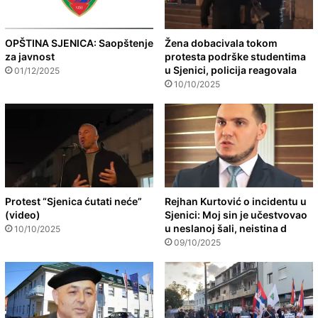
OPŠTINA SJENICA: Saopštenje
Žena dobacivala tokom
za javnost
protesta podrške studentima
u Sjenici, policija reagovala
01/12/2025
10/10/2025
Protest “Sjenica ćutati neće”
Rejhan Kurtović o incidentu u
(video)
Sjenici: Moj sin je učestvovao
u neslanoj šali, neistina d
10/10/2025
09/10/2025