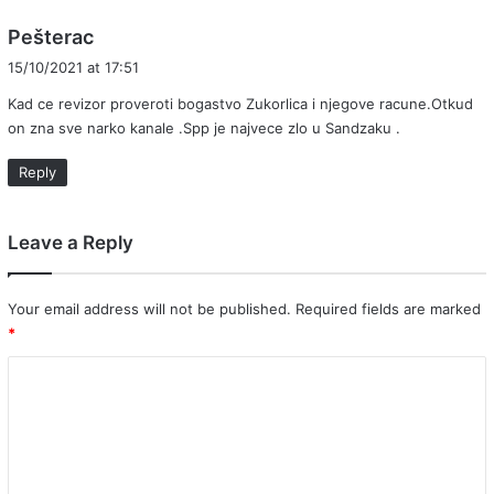
s
Pešterac
a
15/10/2021 at 17:51
y
Kad ce revizor proveroti bogastvo Zukorlica i njegove racune.Otkud
s
on zna sve narko kanale .Spp je najvece zlo u Sandzaku .
:
Reply
Leave a Reply
Your email address will not be published.
Required fields are marked
*
C
o
m
m