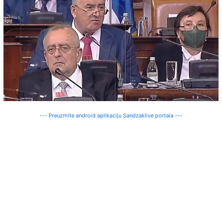
--- Preuzmite android aplikaciju Sandzaklive portala ---