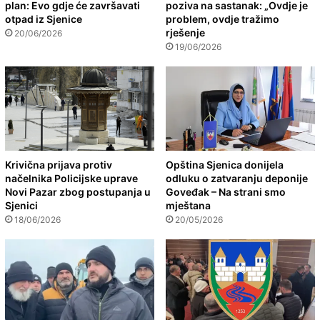
plan: Evo gdje će završavati
poziva na sastanak: „Ovdje je
otpad iz Sjenice
problem, ovdje tražimo
rješenje
20/06/2026
19/06/2026
Krivična prijava protiv
Opština Sjenica donijela
načelnika Policijske uprave
odluku o zatvaranju deponije
Novi Pazar zbog postupanja u
Goveđak – Na strani smo
Sjenici
mještana
18/06/2026
20/05/2026