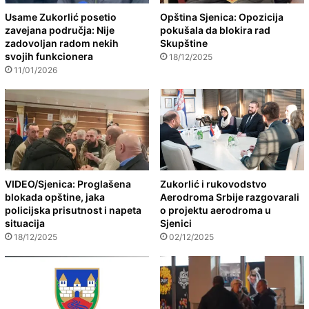
Usame Zukorlić posetio
Opština Sjenica: Opozicija
zavejana područja: Nije
pokušala da blokira rad
zadovoljan radom nekih
Skupštine
svojih funkcionera
18/12/2025
11/01/2026
VIDEO/Sjenica: Proglašena
Zukorlić i rukovodstvo
blokada opštine, jaka
Aerodroma Srbije razgovarali
policijska prisutnost i napeta
o projektu aerodroma u
situacija
Sjenici
18/12/2025
02/12/2025