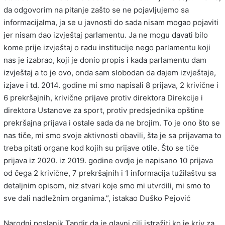
da odgovorim na pitanje zašto se ne pojavljujemo sa
informacijalma, ja se u javnosti do sada nisam mogao pojaviti
jer nisam dao izvještaj parlamentu. Ja ne mogu davati bilo
kome prije izvještaj o radu institucije nego parlamentu koji
nas je izabrao, koji je donio propis i kada parlamentu dam
izvještaj a to je ovo, onda sam slobodan da dajem izvještaje,
izjave i td. 2014. godine mi smo napisali 8 prijava, 2 krivične i
6 prekršajnih, krivične prijave protiv direktora Direkcije i
direktora Ustanove za sport, protiv predsjednika opštine
prekršajna prijava i ostale sada da ne brojim. To je ono što se
nas tiče, mi smo svoje aktivnosti obavili, šta je sa prijavama to
treba pitati organe kod kojih su prijave otile. Što se tiče
prijava iz 2020. iz 2019. godine ovdje je napisano 10 prijava
od čega 2 krivične, 7 prekršajnih i 1 informacija tužilaštvu sa
detaljnim opisom, niz stvari koje smo mi utvrdili, mi smo to
sve dali nadležnim organima.”, istakao Duško Pejović
Narodni poslanik Tandir da je glavni cilj istražiti ko je kriv za