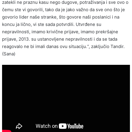
zatekli ne praznu kasu nego dugove, potraživanja i sve ovo o
čemu ste vi govorili, tako da je jako važno da sve ono što je
govorio lider naše stranke, što govore naši poslanici i na
koncu ja lično, vi ste sada potvrdili. Utvrđene su
nepravilnosti, imamo krivične prijave, imamo prekršajne
prijave, 2013. su ustanovljene nepravilnosti i da se tada
reagovalo ne bi imali danas ovu situaciju.“, zaključio Tandir.
(Sana)