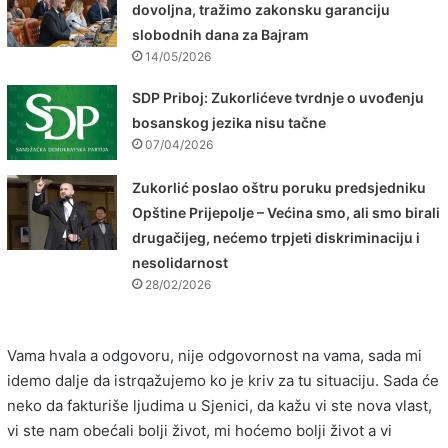
dovoljna, tražimo zakonsku garanciju
slobodnih dana za Bajram
14/05/2026
SDP Priboj: Zukorlićeve tvrdnje o uvođenju
bosanskog jezika nisu tačne
07/04/2026
Zukorlić poslao oštru poruku predsjedniku
Opštine Prijepolje – Većina smo, ali smo birali
drugačijeg, nećemo trpjeti diskriminaciju i
nesolidarnost
28/02/2026
Vama hvala a odgovoru, nije odgovornost na vama, sada mi
idemo dalje da istrqažujemo ko je kriv za tu situaciju. Sada će
neko da fakturiše ljudima u Sjenici, da kažu vi ste nova vlast,
vi ste nam obećali bolji život, mi hoćemo bolji život a vi