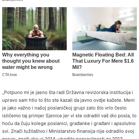
„Potpuno mi je jasno šta radi Državna revizorska institucija i
upravo sam htio to što ste kazali da javno ovdje kažete. Meni
je jako važno i našoj poslaničkoj grupi zato što vrlo često
ističemo taj primjer Sjenice jer vi ste odradili vaš dio posla, to
hoću da čuju kolege poslanici, građanke i građani i apsolutno
svi. Znači tužilaštvo i Ministarstvo finansija nije odradilo svoj
posao, znači ako vi 2014. utvrdite nepravilnosti za 2013.