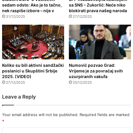
sedam odsto: Ako je to tačno,
sa SNS – Zukorlić: Neće niko
nek raspiše izbore – nije v
blokirati prava našeg naroda
31/12/2025
27/12/2025
Koliko su bili aktivni sandžački
Numović pozvao Grad:
poslanici u Skupštini Srbije
Vrijeme je za povraćaj svih
2025. (VIDEO)
uzurpiranih vakufa
27/12/2025
25/12/2025
Leave a Reply
Your email address will not be published.
Required fields are marked
*
C