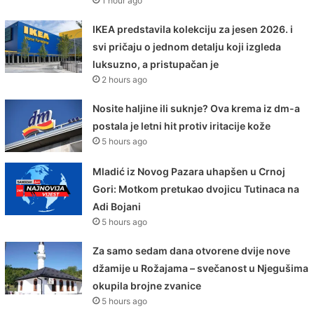
1 hour ago
IKEA predstavila kolekciju za jesen 2026. i
svi pričaju o jednom detalju koji izgleda
luksuzno, a pristupačan je
2 hours ago
Nosite haljine ili suknje? Ova krema iz dm-a
postala je letni hit protiv iritacije kože
5 hours ago
Mladić iz Novog Pazara uhapšen u Crnoj
Gori: Motkom pretukao dvojicu Tutinaca na
Adi Bojani
5 hours ago
Za samo sedam dana otvorene dvije nove
džamije u Rožajama – svečanost u Njegušima
okupila brojne zvanice
5 hours ago