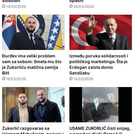
slobodni
opasni
14/05/2026
24/03/2026
Đurđev ima veliki problem
Između poruka solidarnosti i
sam sa sobom: Smeta mu što
političkog marketinga: Šta je
je Zukorliću matična zemlja
Erdogan zaista donio
BiH
Sandžaku
18/03/2026
14/02/2026
Zukorlić razgovarao sa
USAME ZUKORLIĆ čisti snijeg,
Islamom Mahačevim, pozvao i
a narod se dijeli: Pomoć ili