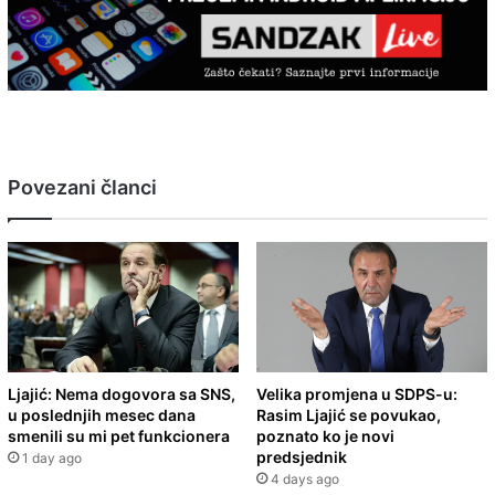
Povezani članci
Ljajić: Nema dogovora sa SNS,
Velika promjena u SDPS-u:
u poslednjih mesec dana
Rasim Ljajić se povukao,
smenili su mi pet funkcionera
poznato ko je novi
predsjednik
1 day ago
4 days ago