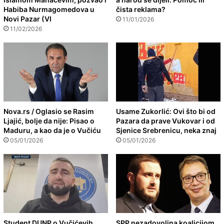
Habiba Nurmagomedova u
čista reklama?
Novi Pazar (VI
11/01/2026
11/02/2026
Nova.rs / Oglasio se Rasim
Usame Zukorlić: Ovi što bi od
Ljajić, bolje da nije: Pisao o
Pazara da prave Vukovar i od
Maduru, a kao da je o Vučiću
Sjenice Srebrenicu, neka znaj
05/01/2026
05/01/2026
Student DUNP o Vučićevih
SPP nezadovoljna koalicijom