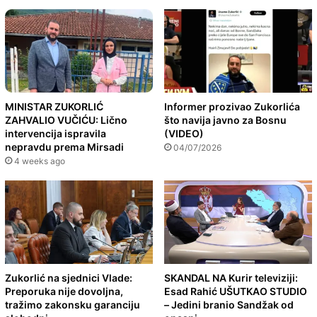
MINISTAR ZUKORLIĆ
Informer prozivao Zukorlića
ZAHVALIO VUČIĆU: Lično
što navija javno za Bosnu
intervencija ispravila
(VIDEO)
nepravdu prema Mirsadi
04/07/2026
4 weeks ago
Zukorlić na sjednici Vlade:
SKANDAL NA Kurir televiziji:
Preporuka nije dovoljna,
Esad Rahić UŠUTKAO STUDIO
tražimo zakonsku garanciju
– Jedini branio Sandžak od