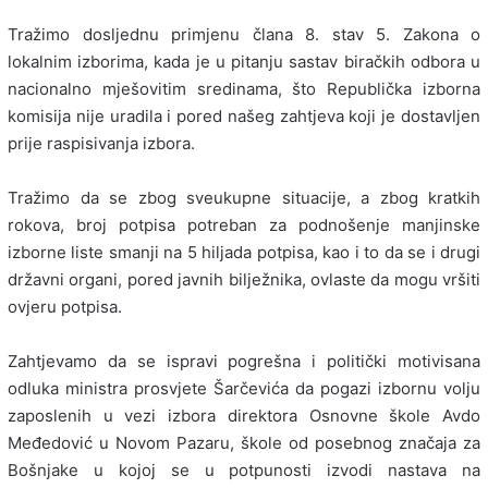
Tražimo dosljednu primjenu člana 8. stav 5. Zakona o
lokalnim izborima, kada je u pitanju sastav biračkih odbora u
nacionalno mješovitim sredinama, što Republička izborna
komisija nije uradila i pored našeg zahtjeva koji je dostavljen
prije raspisivanja izbora.
Tražimo da se zbog sveukupne situacije, a zbog kratkih
rokova, broj potpisa potreban za podnošenje manjinske
izborne liste smanji na 5 hiljada potpisa, kao i to da se i drugi
državni organi, pored javnih bilježnika, ovlaste da mogu vršiti
ovjeru potpisa.
Zahtjevamo da se ispravi pogrešna i politički motivisana
odluka ministra prosvjete Šarčevića da pogazi izbornu volju
zaposlenih u vezi izbora direktora Osnovne škole Avdo
Međedović u Novom Pazaru, škole od posebnog značaja za
Bošnjake u kojoj se u potpunosti izvodi nastava na