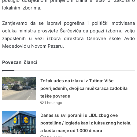
postiglo dosljednom primjenom člana 8. stav 5. Zakona o
lokalnim izborima.
Zahtjevamo da se ispravi pogrešna i politički motivisana
odluka ministra prosvjete Šarčevića da pogazi izbornu volju
zaposlenih u vezi izbora direktora Osnovne škole Avdo
Međedović u Novom Pazaru.
Povezani članci
Težak udes na izlazu iz Tutina: Više
povrijeđenih, dvojica muškaraca zadobila
teške povrede
1 hour ago
Danas su svi poranili u LIDL zbog ove
posteljine / Izgleda kao iz luksuznog hotela,
a košta manje od 1.000 dinara