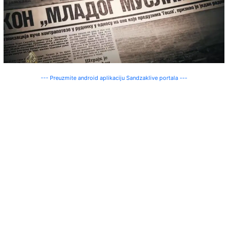
--- Preuzmite android aplikaciju Sandzaklive portala ---