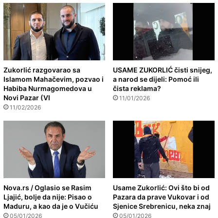
Zukorlić razgovarao sa
USAME ZUKORLIĆ čisti snijeg,
Islamom Mahačevim, pozvao i
a narod se dijeli: Pomoć ili
Habiba Nurmagomedova u
čista reklama?
Novi Pazar (VI
11/01/2026
11/02/2026
Nova.rs / Oglasio se Rasim
Usame Zukorlić: Ovi što bi od
Ljajić, bolje da nije: Pisao o
Pazara da prave Vukovar i od
Maduru, a kao da je o Vučiću
Sjenice Srebrenicu, neka znaj
05/01/2026
05/01/2026