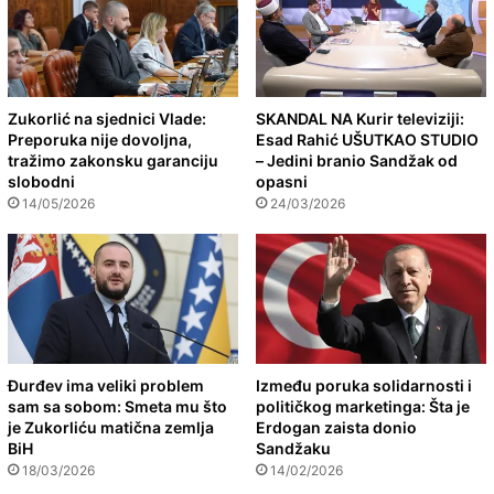
Zukorlić na sjednici Vlade:
SKANDAL NA Kurir televiziji:
Preporuka nije dovoljna,
Esad Rahić UŠUTKAO STUDIO
tražimo zakonsku garanciju
– Jedini branio Sandžak od
slobodni
opasni
14/05/2026
24/03/2026
Đurđev ima veliki problem
Između poruka solidarnosti i
sam sa sobom: Smeta mu što
političkog marketinga: Šta je
je Zukorliću matična zemlja
Erdogan zaista donio
BiH
Sandžaku
18/03/2026
14/02/2026