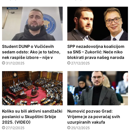
Student DUNP o Vučićevih
SPP nezadovoljna koalicijom
sedam odsto: Ako je to tačno,
sa SNS – Zukorlić: Neće niko
nek raspiše izbore – nije v
blokirati prava našeg naroda
31/12/2025
27/12/2025
Koliko su bili aktivni sandžački
Numović pozvao Grad:
poslanici u Skupštini Srbije
Vrijeme je za povraćaj svih
2025. (VIDEO)
uzurpiranih vakufa
27/12/2025
25/12/2025