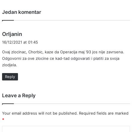
Jedan komentar
s
Orljanin
a
16/12/2021 at 01:45
y
Ovaj zlocinac, Chorbic, kaze da Operacija maj ’93 jos nije zavrsena.
s
Odgovorni za ove zlocine ce kad-tad odgovarati i platiti za svoja
:
zlodjela.
Reply
Leave a Reply
Your email address will not be published.
Required fields are marked
*
C