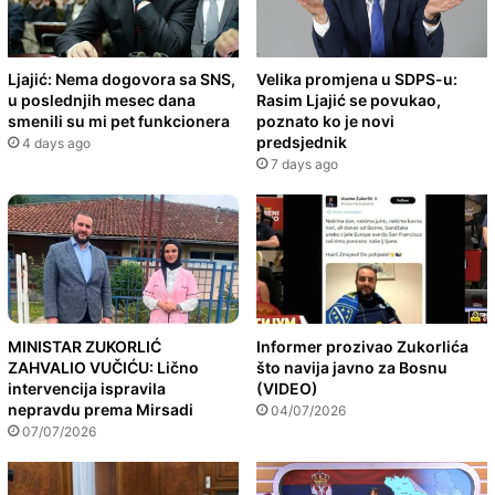
Ljajić: Nema dogovora sa SNS,
Velika promjena u SDPS-u:
u poslednjih mesec dana
Rasim Ljajić se povukao,
smenili su mi pet funkcionera
poznato ko je novi
predsjednik
4 days ago
7 days ago
MINISTAR ZUKORLIĆ
Informer prozivao Zukorlića
ZAHVALIO VUČIĆU: Lično
što navija javno za Bosnu
intervencija ispravila
(VIDEO)
nepravdu prema Mirsadi
04/07/2026
07/07/2026