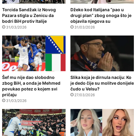
Torcida Sandžak iz Novog
Džeko kod Italijana “pao u
Pazara stigla u Zenicu da
drugi plan” zbog onoga što je
bodri BiH protiv Italije
objavila njegova su
31/03/2026
31/03/2026
Šef mu nije dao slobodno
Slika koja je dirnula naciju: Ko
zbog BiH, a onda je Mehmed
je dedo čije su molitve donijele
povukao potez o kojem svi
čudo u Velsu?
pričaju
27/03/2026
31/03/2026