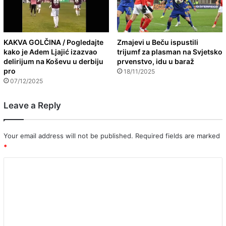
KAKVA GOLČINA / Pogledajte
Zmajevi u Beču ispustili
kako je Adem Ljajić izazvao
trijumf za plasman na Svjetsko
delirijum na Koševu u derbiju
prvenstvo, idu u baraž
pro
18/11/2025
07/12/2025
Leave a Reply
Your email address will not be published.
Required fields are marked
*
C
o
m
m
e