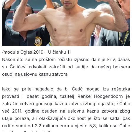
{module Oglas 2019 – U članku 1}
Nakon što se na prošlom ročištu izjasnio da nije kriv, danas
su Ćatićevi advokati zatražili od sudije da našeg boksera
osudi na uslovnu kaznu zatvora.
Iako se prije nagađalo da bi Ćatić mogao iza rešetaka
provesti i deset godina, tužitelj Renke Hoogendoorn je
zatražio četverogodišnju kaznu zatvora zbog toga što je Ćatić
već 2011. godine osuđen na uslovnu kaznu zatvora zbog
utaje poreza, ali olakšavajuća okolnost je što se sada ipak
radi o sumi od 2,2 miliona eura umjesto 5,8, koliko se Ćatić