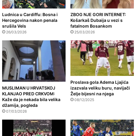
Ludnica u Cardiffu: Bosna i
ZBOG NJE GORI INTERNET:
Hercegovina nakon penala
Košarkaš Dubaija u vezi s
srušila Vels
fatalnom Bosankom
26/03/2026
25/03/2026
Proslava gola Adema Ljajića
MUSLIMAN U HRVATSKOJ
izazvala veliku buru, navijači
KLANJAO PRED CRKVOM:
Želje bijesni na njega
Kaže da je nekada bila velika
08/12/2025
džamija, pogleda
07/03/2026