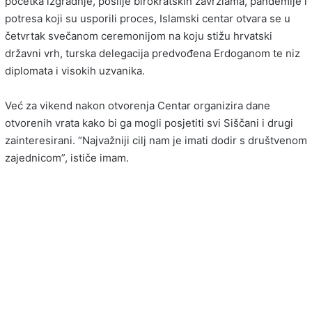
početka izgradnje, poslije birokratskih zavrzlama, pandemije i
potresa koji su usporili proces, Islamski centar otvara se u
četvrtak svečanom ceremonijom na koju stižu hrvatski
državni vrh, turska delegacija predvođena Erdoganom te niz
diplomata i visokih uzvanika.
Već za vikend nakon otvorenja Centar organizira dane
otvorenih vrata kako bi ga mogli posjetiti svi Siščani i drugi
zainteresirani. “Najvažniji cilj nam je imati dodir s društvenom
zajednicom”, ističe imam.