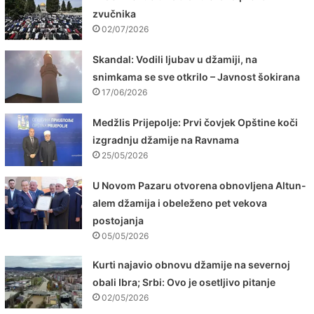
zvučnika
02/07/2026
Skandal: Vodili ljubav u džamiji, na
snimkama se sve otkrilo – Javnost šokirana
17/06/2026
Medžlis Prijepolje: Prvi čovjek Opštine koči
izgradnju džamije na Ravnama
25/05/2026
U Novom Pazaru otvorena obnovljena Altun-
alem džamija i obeleženo pet vekova
postojanja
05/05/2026
Kurti najavio obnovu džamije na severnoj
obali Ibra; Srbi: Ovo je osetljivo pitanje
02/05/2026