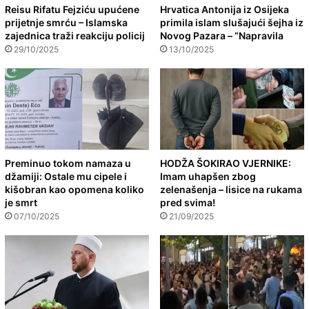
Reisu Rifatu Fejziću upućene
Hrvatica Antonija iz Osijeka
prijetnje smrću – Islamska
primila islam slušajući šejha iz
zajednica traži reakciju policij
Novog Pazara – “Napravila
29/10/2025
13/10/2025
Preminuo tokom namaza u
HODŽA ŠOKIRAO VJERNIKE:
džamiji: Ostale mu cipele i
Imam uhapšen zbog
kišobran kao opomena koliko
zelenašenja – lisice na rukama
je smrt
pred svima!
07/10/2025
21/09/2025