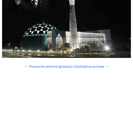
--- Preuzmite android aplikaciju Sandzaklive portala ---