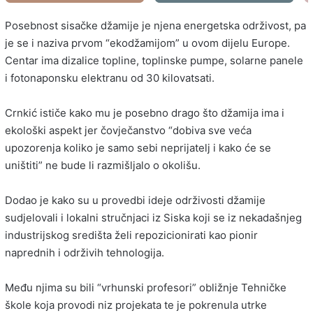
Posebnost sisačke džamije je njena energetska održivost, pa
je se i naziva prvom “ekodžamijom” u ovom dijelu Europe.
Centar ima dizalice topline, toplinske pumpe, solarne panele
i fotonaponsku elektranu od 30 kilovatsati.
Crnkić ističe kako mu je posebno drago što džamija ima i
ekološki aspekt jer čovječanstvo “dobiva sve veća
upozorenja koliko je samo sebi neprijatelj i kako će se
uništiti” ne bude li razmišljalo o okolišu.
Dodao je kako su u provedbi ideje održivosti džamije
sudjelovali i lokalni stručnjaci iz Siska koji se iz nekadašnjeg
industrijskog središta želi repozicionirati kao pionir
naprednih i održivih tehnologija.
Među njima su bili “vrhunski profesori” obližnje Tehničke
škole koja provodi niz projekata te je pokrenula utrke