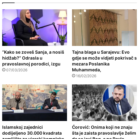
“Kako se zoveš Sanja, a nosiš
Tajna blaga u Sarajevu: Evo
hidžab?” Odrasla u
gdje se može vidjeti pokrivač s
pravoslavnoj porodici, izgu
mezara Poslanika
Muhammeda,
07/03/2026
16/02/2026
Islamskoj zajednici
Ćorović: Onima koji ne znaju
dodijeljeno 30.000 kvadrata
šta je zaista pravoslavlje želim
zemljišta za vjerski kompleks
da se javi Bog, a ne Pavle