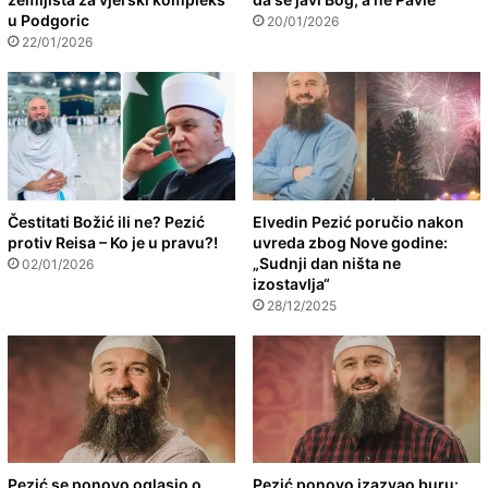
u Podgoric
20/01/2026
22/01/2026
Čestitati Božić ili ne? Pezić
Elvedin Pezić poručio nakon
protiv Reisa – Ko je u pravu?!
uvreda zbog Nove godine:
„Sudnji dan ništa ne
02/01/2026
izostavlja“
28/12/2025
Pezić se ponovo oglasio o
Pezić ponovo izazvao buru: