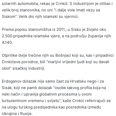
solarnih automobila, rekao je Crnkić. S industrijom je otišao i
velik broj stanovnika, no oni “i dalje vole imati vezu sa
Siskom”. Velik dio njih islamski su vjernici.
Prema popisu stanovništva iz 2011., u Sisku je živjelo oko
2.500 pripadnika islamske vjere, a na području županije njih
4.140.
Otprilike dvije trećine njih su Bošnjaci koji su, kao i pripadnici
Crnkićeve porodice, bili “marljivi vrijedni ljudi koji su davali
obol” sisačkoj industriji.
Erdoganov dolazak nije samo čast za Hrvatsku nego i za
Sisak, koji ne pamti dolazak “osobe takvog profila koja na
neki način i upravlja globalnim procesima u ovom
turbulentnom vremenu i svijetu”, kaže Crnkić referirajući se
na ulogu turskog predsjednika kao posrednika između
Ukrajine i Rusije.