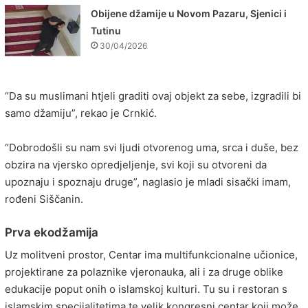
Obijene džamije u Novom Pazaru, Sjenici i
Tutinu
30/04/2026
“Da su muslimani htjeli graditi ovaj objekt za sebe, izgradili bi
samo džamiju”, rekao je Crnkić.
“Dobrodošli su nam svi ljudi otvorenog uma, srca i duše, bez
obzira na vjersko opredjeljenje, svi koji su otvoreni da
upoznaju i spoznaju druge”, naglasio je mladi sisački imam,
rođeni Siščanin.
Prva ekodžamija
Uz molitveni prostor, Centar ima multifunkcionalne učionice,
projektirane za polaznike vjeronauka, ali i za druge oblike
edukacije poput onih o islamskoj kulturi. Tu su i restoran s
islamskim specijalitetima te velik kongresni centar koji može