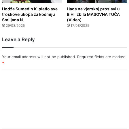
Hodža Sumedin K. platio sve
Haos na vjerskoj proslavi u
troškove ukopa za košmiju
BiH: Izbila MASOVNA TUČA
Smiljana N.
(Video)
29/08/2025
17/08/2025
Leave a Reply
Your email address will not be published.
Required fields are marked
*
C
o
m
m
e
n
t