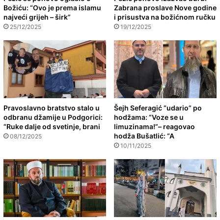
Božiću: “Ovo je prema islamu
Zabrana proslave Nove godine
najveći grijeh – širk”
i prisustva na božićnom ručku
25/12/2025
19/12/2025
Pravoslavno bratstvo stalo u
Šejh Seferagić “udario” po
odbranu džamije u Podgorici:
hodžama: “Voze se u
“Ruke dalje od svetinje, brani
limuzinama!”– reagovao
hodža Bušatlić: “A
08/12/2025
10/11/2025