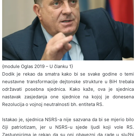
{module Oglas 2019 – U članku 1}
Dodik je rekao da smatra kako bi se svake godine o temi
neustavne transformacije dejtonske strukture u BiH trebala
održavati posebna sjednica. Kako kaže, ova je sjednica
nastavak zasjedanja one sjednice na kojoj je donesena
Rezolucija o vojnoj neutralnosti bh. entiteta RS.
Istakao je, sjednica NSRS-a nije sazvana da bi se mjerio bilo
čiji patriotizam, jer u NSRS-u sjede ljudi koji vole RS.
Zastupnicima je rekao da su oni obavezni da rade u službi