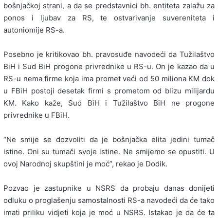
bošnjačkoj strani, a da se predstavnici bh. entiteta zalažu za
ponos i ljubav za RS, te ostvarivanje suvereniteta i
autoniomije RS-a.
Posebno je kritikovao bh. pravosuđe navodeći da Tužilaštvo
BiH i Sud BiH progone privrednike u RS-u. On je kazao da u
RS-u nema firme koja ima promet veći od 50 miliona KM dok
u FBiH postoji desetak firmi s prometom od blizu milijardu
KM. Kako kaže, Sud BiH i Tužilaštvo BiH ne progone
privrednike u FBiH.
“Ne smije se dozvoliti da je bošnjačka elita jedini tumač
istine. Oni su tumači svoje istine. Ne smijemo se opustiti. U
ovoj Narodnoj skupštini je moć”, rekao je Dodik.
Pozvao je zastupnike u NSRS da probaju danas donijeti
odluku o proglašenju samostalnosti RS-a navodeći da će tako
imati priliku vidjeti koja je moć u NSRS. Istakao je da će ta