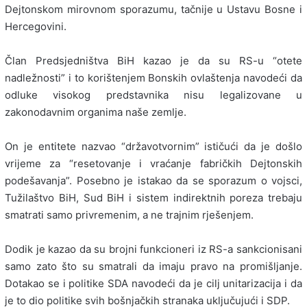
Dejtonskom mirovnom sporazumu, tačnije u Ustavu Bosne i
Hercegovini.
Član Predsjedništva BiH kazao je da su RS-u “otete
nadležnosti” i to korištenjem Bonskih ovlaštenja navodeći da
odluke visokog predstavnika nisu legalizovane u
zakonodavnim organima naše zemlje.
On je entitete nazvao “državotvornim” ističući da je došlo
vrijeme za “resetovanje i vraćanje fabričkih Dejtonskih
podešavanja”. Posebno je istakao da se sporazum o vojsci,
Tužilaštvo BiH, Sud BiH i sistem indirektnih poreza trebaju
smatrati samo privremenim, a ne trajnim rješenjem.
Dodik je kazao da su brojni funkcioneri iz RS-a sankcionisani
samo zato što su smatrali da imaju pravo na promišljanje.
Dotakao se i politike SDA navodeći da je cilj unitarizacija i da
je to dio politike svih bošnjačkih stranaka uključujući i SDP.