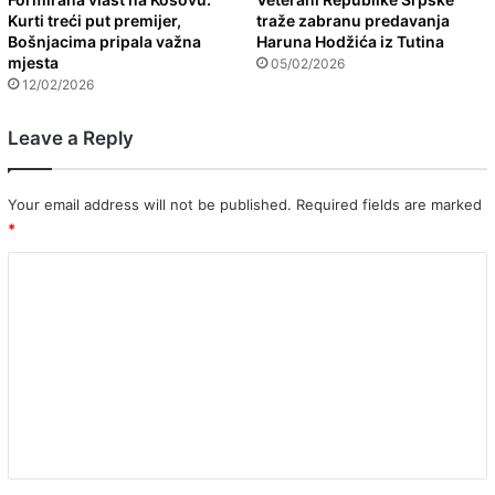
Kurti treći put premijer,
traže zabranu predavanja
Bošnjacima pripala važna
Haruna Hodžića iz Tutina
mjesta
05/02/2026
12/02/2026
Leave a Reply
Your email address will not be published.
Required fields are marked
*
C
o
m
m
e
n
t