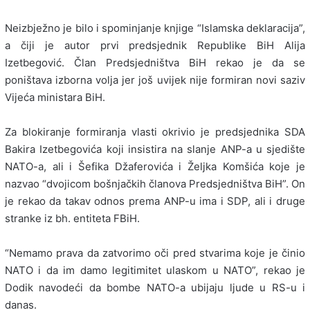
Neizbježno je bilo i spominjanje knjige “Islamska deklaracija”,
a čiji je autor prvi predsjednik Republike BiH Alija
Izetbegović. Član Predsjedništva BiH rekao je da se
poništava izborna volja jer još uvijek nije formiran novi saziv
Vijeća ministara BiH.
Za blokiranje formiranja vlasti okrivio je predsjednika SDA
Bakira Izetbegovića koji insistira na slanje ANP-a u sjedište
NATO-a, ali i Šefika Džaferovića i Željka Komšića koje je
nazvao “dvojicom bošnjačkih članova Predsjedništva BiH”. On
je rekao da takav odnos prema ANP-u ima i SDP, ali i druge
stranke iz bh. entiteta FBiH.
“Nemamo prava da zatvorimo oči pred stvarima koje je činio
NATO i da im damo legitimitet ulaskom u NATO”, rekao je
Dodik navodeći da bombe NATO-a ubijaju ljude u RS-u i
danas.