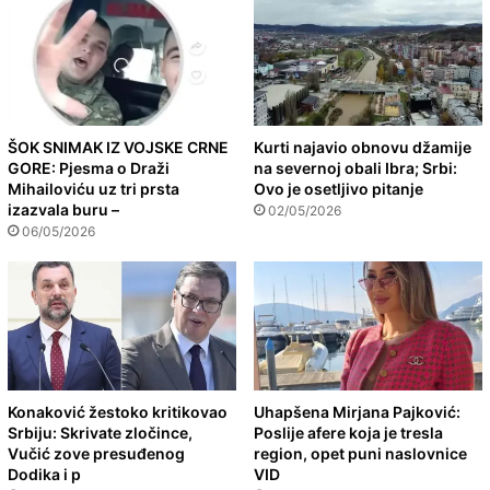
ŠOK SNIMAK IZ VOJSKE CRNE
Kurti najavio obnovu džamije
GORE: Pjesma o Draži
na severnoj obali Ibra; Srbi:
Mihailoviću uz tri prsta
Ovo je osetljivo pitanje
izazvala buru –
02/05/2026
06/05/2026
Konaković žestoko kritikovao
Uhapšena Mirjana Pajković:
Srbiju: Skrivate zločince,
Poslije afere koja je tresla
Vučić zove presuđenog
region, opet puni naslovnice
Dodika i p
VID