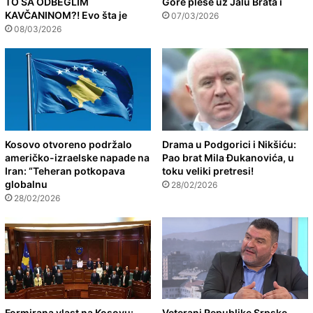
TO SA ODBEGLIM
Gore pleše uz Jalu Brata i
KAVČANINOM?! Evo šta je
07/03/2026
08/03/2026
Kosovo otvoreno podržalo
Drama u Podgorici i Nikšiću:
američko-izraelske napade na
Pao brat Mila Đukanovića, u
Iran: “Teheran potkopava
toku veliki pretresi!
globalnu
28/02/2026
28/02/2026
Formirana vlast na Kosovu:
Veterani Republike Srpske