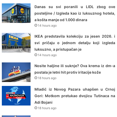
Danas su svi poranili u LIDL zbog ove
posteljine / Izgleda kao iz luksuznog hotela,
a košta manje od 1.000 dinara
14 hours ago
IKEA predstavila kolekciju za jesen 2026. i
svi pričaju o jednom detalju koji izgleda
luksuzno, a pristupačan je
14 hours ago
Nosite haljine ili suknje? Ova krema iz dm-a
postala je letni hit protiv iritacije kože
18 hours ago
Mladić iz Novog Pazara uhapšen u Crnoj
Gori: Motkom pretukao dvojicu Tutinaca na
Adi Bojani
18 hours ago