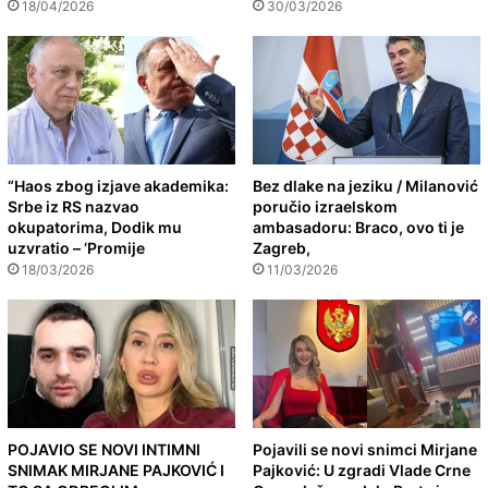
18/04/2026
30/03/2026
“Haos zbog izjave akademika:
Bez dlake na jeziku / Milanović
Srbe iz RS nazvao
poručio izraelskom
okupatorima, Dodik mu
ambasadoru: Braco, ovo ti je
uzvratio – ‘Promije
Zagreb,
18/03/2026
11/03/2026
POJAVIO SE NOVI INTIMNI
Pojavili se novi snimci Mirjane
SNIMAK MIRJANE PAJKOVIĆ I
Pajković: U zgradi Vlade Crne