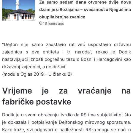
Za samo sedam dana otvorene dvije nove
džamije u Rožajama – svečanost u Njegušima
okupila brojne zvanice
18 hours ago
“Dejton nije samo zaustavio rat već uspostavio državnu
zajednicu s dva entiteta i tri naroda”, rekao je Dodik
nastavljajući iznosti pogrešnu tezu o Bosni i Hercegovini kao
državnoj zajednici, a ne državi.
{module Oglas 2019 – U članku 2}
Vrijeme je za vraćanje na
fabričke postavke
Dodik je u svom obraćanju tvrdio da RS ima subjektivitet što
je dokazala i potpisivanje Dejtonskog mirovnog sporazuma.
Kako kaže, svi odgovori o nadležnosti RS-a mogu se naći u