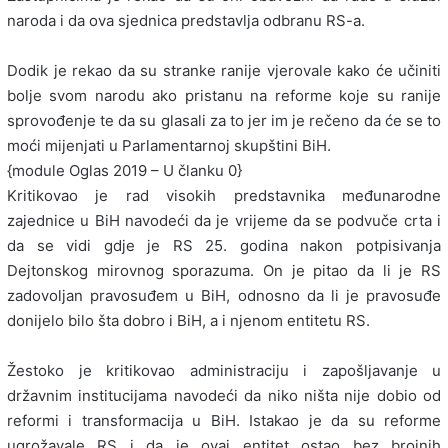
naroda i da ova sjednica predstavlja odbranu RS-a.
Dodik je rekao da su stranke ranije vjerovale kako će učiniti
bolje svom narodu ako pristanu na reforme koje su ranije
sprovođenje te da su glasali za to jer im je rečeno da će se to
moći mijenjati u Parlamentarnoj skupštini BiH.
{module Oglas 2019 – U članku 0}
Kritikovao je rad visokih predstavnika međunarodne
zajednice u BiH navodeći da je vrijeme da se podvuče crta i
da se vidi gdje je RS 25. godina nakon potpisivanja
Dejtonskog mirovnog sporazuma. On je pitao da li je RS
zadovoljan pravosuđem u BiH, odnosno da li je pravosuđe
donijelo bilo šta dobro i BiH, a i njenom entitetu RS.
Žestoko je kritikovao administraciju i zapošljavanje u
državnim institucijama navodeći da niko ništa nije dobio od
reformi i transformacija u BiH. Istakao je da su reforme
ugrožavale RS i da je ovaj entitet ostao bez brojnih