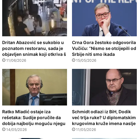
Dritan Abazović se sukobio u
Crna Gora žestoko odgovorila
poznatom restoranu, sada je
Vučiću: “Nismo se otcijepili od
objavljen snimak koji otkriva š
Srbije niti smo ikada
11/06/2026
15/05/2026
Ratko Mladić ostaje iza
Schmidt odlazi iz BiH, Dodik
rešetaka: Sudije poručile da
već trlja ruke? U diplomatskim
dobija najbolju moguću njegu
krugovima kruže imena naslje
14/05/2026
11/05/2026