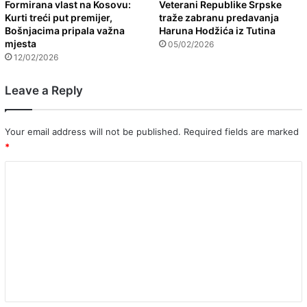
Formirana vlast na Kosovu:
Veterani Republike Srpske
Kurti treći put premijer,
traže zabranu predavanja
Bošnjacima pripala važna
Haruna Hodžića iz Tutina
mjesta
05/02/2026
12/02/2026
Leave a Reply
Your email address will not be published.
Required fields are marked
*
C
o
m
m
e
n
t