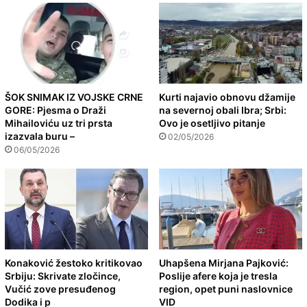
ŠOK SNIMAK IZ VOJSKE CRNE
Kurti najavio obnovu džamije
GORE: Pjesma o Draži
na severnoj obali Ibra; Srbi:
Mihailoviću uz tri prsta
Ovo je osetljivo pitanje
izazvala buru –
02/05/2026
06/05/2026
Konaković žestoko kritikovao
Uhapšena Mirjana Pajković:
Srbiju: Skrivate zločince,
Poslije afere koja je tresla
Vučić zove presuđenog
region, opet puni naslovnice
Dodika i p
VID