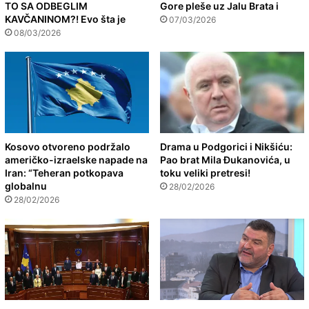
TO SA ODBEGLIM
Gore pleše uz Jalu Brata i
KAVČANINOM?! Evo šta je
07/03/2026
08/03/2026
Kosovo otvoreno podržalo
Drama u Podgorici i Nikšiću:
američko-izraelske napade na
Pao brat Mila Đukanovića, u
Iran: “Teheran potkopava
toku veliki pretresi!
globalnu
28/02/2026
28/02/2026