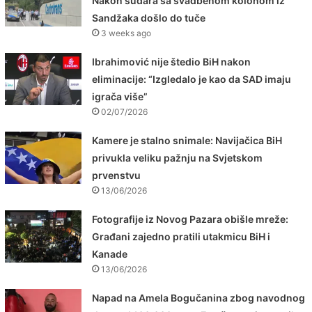
Nakon sudara sa svadbenom kolonom iz
Sandžaka došlo do tuče
3 weeks ago
Ibrahimović nije štedio BiH nakon
eliminacije: “Izgledalo je kao da SAD imaju
igrača više”
02/07/2026
Kamere je stalno snimale: Navijačica BiH
privukla veliku pažnju na Svjetskom
prvenstvu
13/06/2026
Fotografije iz Novog Pazara obišle mreže:
Građani zajedno pratili utakmicu BiH i
Kanade
13/06/2026
Napad na Amela Bogučanina zbog navodnog