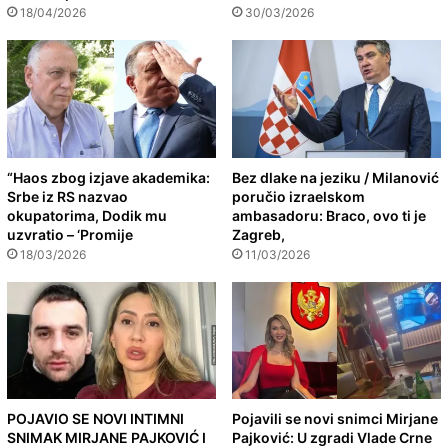
18/04/2026
30/03/2026
“Haos zbog izjave akademika:
Bez dlake na jeziku / Milanović
Srbe iz RS nazvao
poručio izraelskom
okupatorima, Dodik mu
ambasadoru: Braco, ovo ti je
uzvratio – ‘Promije
Zagreb,
18/03/2026
11/03/2026
POJAVIO SE NOVI INTIMNI
Pojavili se novi snimci Mirjane
SNIMAK MIRJANE PAJKOVIĆ I
Pajković: U zgradi Vlade Crne