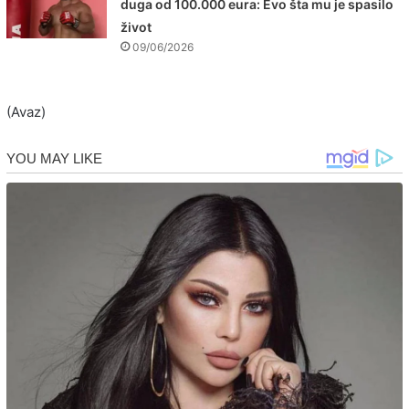
duga od 100.000 eura: Evo šta mu je spasilo
život
09/06/2026
(Avaz)