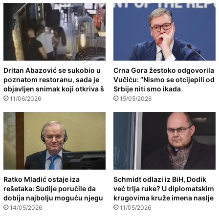
Dritan Abazović se sukobio u
Crna Gora žestoko odgovorila
poznatom restoranu, sada je
Vučiću: “Nismo se otcijepili od
objavljen snimak koji otkriva š
Srbije niti smo ikada
11/06/2026
15/05/2026
Ratko Mladić ostaje iza
Schmidt odlazi iz BiH, Dodik
rešetaka: Sudije poručile da
već trlja ruke? U diplomatskim
dobija najbolju moguću njegu
krugovima kruže imena naslje
14/05/2026
11/05/2026