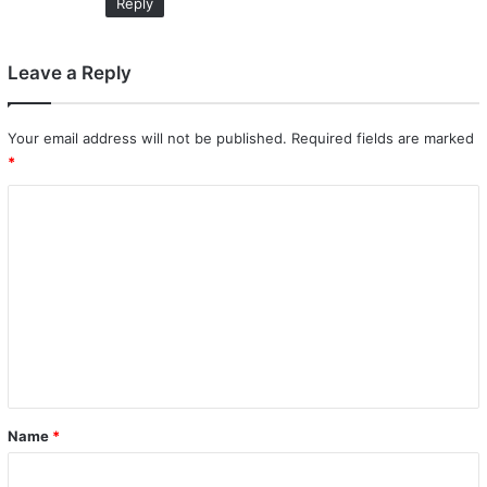
Reply
Leave a Reply
Your email address will not be published.
Required fields are marked
*
C
o
m
m
e
n
t
*
Name
*