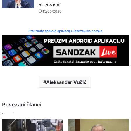
bili dio nje”
15/05/2026
Preuzmite android aplikaciju Sandzaklive portala
Aleksandar Vučić
Povezani članci