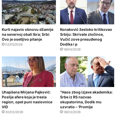
Kurti najavio obnovu džamije
Konaković žestoko kritikovao
na severnoj obali Ibra; Srbi:
Srbiju: Skrivate zločince,
Ovo je osetljivo pitanje
Vučić zove presuđenog
Dodika i p
02/05/2026
18/04/2026
Uhapšena Mirjana Pajković:
“Haos zbog izjave akademika:
Poslije afere koja je tresla
Srbe iz RS nazvao
region, opet puni naslovnice
okupatorima, Dodik mu
VID
uzvratio – ‘Promije
30/03/2026
18/03/2026