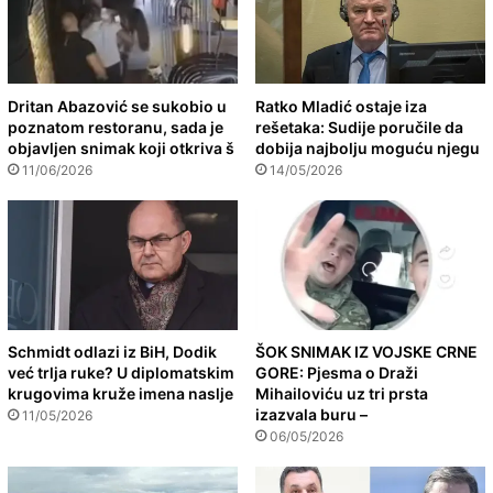
Dritan Abazović se sukobio u
Ratko Mladić ostaje iza
poznatom restoranu, sada je
rešetaka: Sudije poručile da
objavljen snimak koji otkriva š
dobija najbolju moguću njegu
11/06/2026
14/05/2026
Schmidt odlazi iz BiH, Dodik
ŠOK SNIMAK IZ VOJSKE CRNE
već trlja ruke? U diplomatskim
GORE: Pjesma o Draži
krugovima kruže imena naslje
Mihailoviću uz tri prsta
izazvala buru –
11/05/2026
06/05/2026