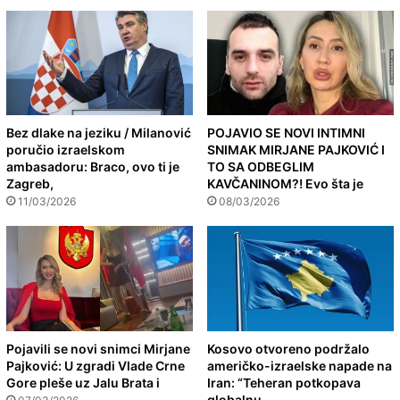
Bez dlake na jeziku / Milanović
POJAVIO SE NOVI INTIMNI
poručio izraelskom
SNIMAK MIRJANE PAJKOVIĆ I
ambasadoru: Braco, ovo ti je
TO SA ODBEGLIM
Zagreb,
KAVČANINOM?! Evo šta je
11/03/2026
08/03/2026
Pojavili se novi snimci Mirjane
Kosovo otvoreno podržalo
Pajković: U zgradi Vlade Crne
američko-izraelske napade na
Gore pleše uz Jalu Brata i
Iran: “Teheran potkopava
globalnu