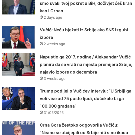
smo svaki tvoj pokret u BiH, doživjet ćeš krah
kao i Orban
2 days ago
Vučić: Neću bježati iz Srbije ako SNS izgubi
izbore
2 weeks ago
Napustio ga 2017. godine / Aleksandar Vučić
planira da se vrati na mjesto premijera Srbije,
najavio izbore do decembra
3 weeks ago
Trump podijelio Vučićev intervju: “U Srbiji ga
voli više od 75 posto ljudi, dočekalo bi ga
100.000 građana”
31/05/2026
Crna Gora žestoko odgovorila Vučiću:
“Nismo se otcijepili od Srbije niti smo ikada