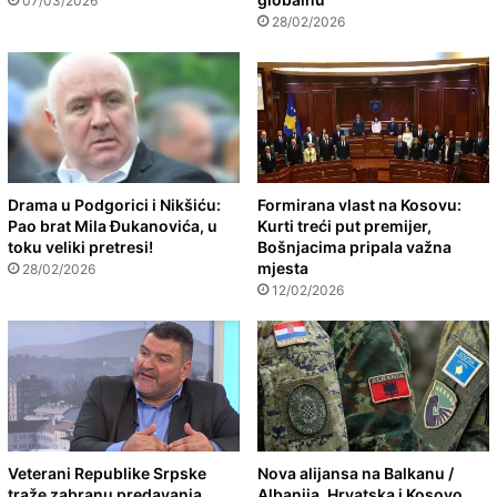
07/03/2026
28/02/2026
Drama u Podgorici i Nikšiću:
Formirana vlast na Kosovu:
Pao brat Mila Đukanovića, u
Kurti treći put premijer,
toku veliki pretresi!
Bošnjacima pripala važna
mjesta
28/02/2026
12/02/2026
Veterani Republike Srpske
Nova alijansa na Balkanu /
traže zabranu predavanja
Albanija, Hrvatska i Kosovo