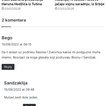
Haruna Hodžića iz Tutina
jačaju vojnu saradnju, iz Srbije
05/02/2026
03/02/2026
2 komentara
s
Bego
a
15/09/2022 at 06:15
y
Da li dolazi uz podrsku Rasima I Zukorlica kakve mi podguzne muhe
s
imamo. Bosnjaci za koga glasate koji podruvaju Bosnu I Sandzak.
:
Reply
s
Sandzaklija
a
15/09/2022 at 09:48
y
Mutavi,sedi dole jedan.
s
: