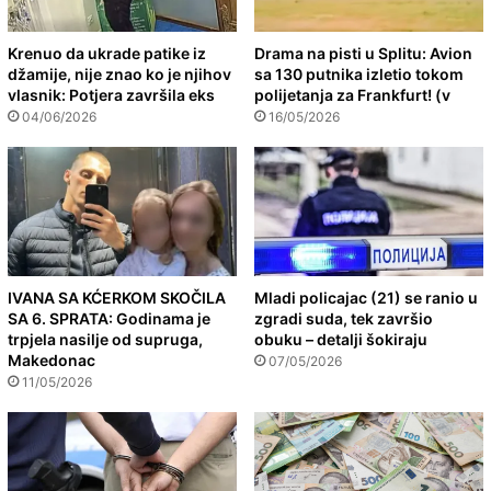
Krenuo da ukrade patike iz
Drama na pisti u Splitu: Avion
džamije, nije znao ko je njihov
sa 130 putnika izletio tokom
vlasnik: Potjera završila eks
polijetanja za Frankfurt! (v
04/06/2026
16/05/2026
IVANA SA KĆERKOM SKOČILA
Mladi policajac (21) se ranio u
SA 6. SPRATA: Godinama je
zgradi suda, tek završio
trpjela nasilje od supruga,
obuku – detalji šokiraju
Makedonac
07/05/2026
11/05/2026