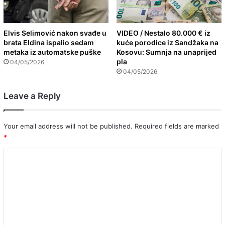
Elvis Selimović nakon svađe u
VIDEO / Nestalo 80.000 € iz
brata Eldina ispalio sedam
kuće porodice iz Sandžaka na
metaka iz automatske puške
Kosovu: Sumnja na unaprijed
pla
04/05/2026
04/05/2026
Leave a Reply
Your email address will not be published.
Required fields are marked
*
C
o
m
m
e