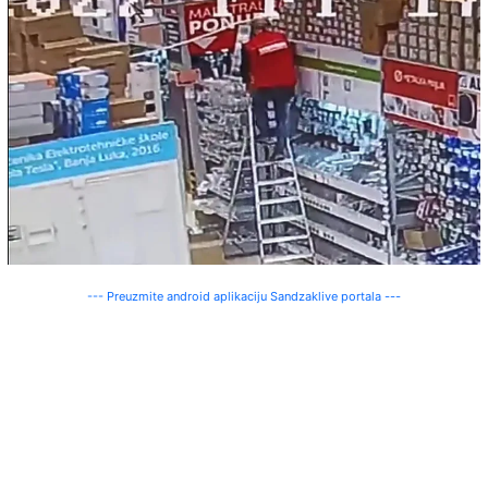
--- Preuzmite android aplikaciju Sandzaklive portala ---