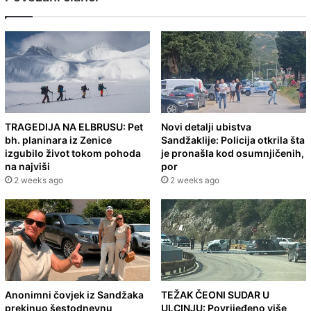
TRAGEDIJA NA ELBRUSU: Pet
Novi detalji ubistva
bh. planinara iz Zenice
Sandžaklije: Policija otkrila šta
izgubilo život tokom pohoda
je pronašla kod osumnjičenih,
na najviši
por
2 weeks ago
2 weeks ago
Anonimni čovjek iz Sandžaka
TEŽAK ČEONI SUDAR U
prekinuo šestodnevnu
ULCINJU: Povrijeđeno više