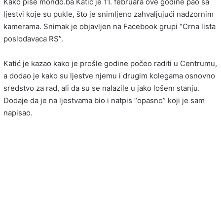
Kako piše mondo.ba Katić je 11. februara ove godine pao sa
ljestvi koje su pukle, što je snimljeno zahvaljujući nadzornim
kamerama. Snimak je objavljen na Facebook grupi “Crna lista
poslodavaca RS”.
Katić je kazao kako je prošle godine počeo raditi u Centrumu,
a dodao je kako su ljestve njemu i drugim kolegama osnovno
sredstvo za rad, ali da su se nalazile u jako lošem stanju.
Dodaje da je na ljestvama bio i natpis “opasno” koji je sam
napisao.