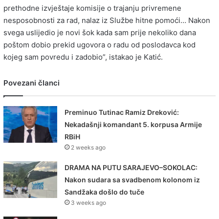
prethodne izvještaje komisije o trajanju privremene
nesposobnosti za rad, nalaz iz Službe hitne pomoći… Nakon
svega uslijedio je novi šok kada sam prije nekoliko dana
poštom dobio prekid ugovora o radu od poslodavca kod
kojeg sam povredu i zadobio”, istakao je Katić.
Povezani članci
Preminuo Tutinac Ramiz Dreković:
Nekadašnji komandant 5. korpusa Armije
RBiH
2 weeks ago
DRAMA NA PUTU SARAJEVO–SOKOLAC:
Nakon sudara sa svadbenom kolonom iz
Sandžaka došlo do tuče
3 weeks ago