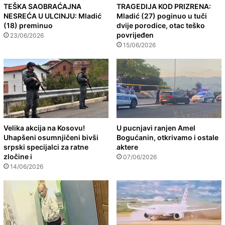
TEŠKA SAOBRAĆAJNA
TRAGEDIJA KOD PRIZRENA:
NESREĆA U ULCINJU: Mladić
Mladić (27) poginuo u tuči
(18) preminuo
dvije porodice, otac teško
povrijeđen
23/06/2026
15/06/2026
Velika akcija na Kosovu!
U pucnjavi ranjen Amel
Uhapšeni osumnjičeni bivši
Bogućanin, otkrivamo i ostale
srpski specijalci za ratne
aktere
zločine i
07/06/2026
14/06/2026