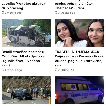
agoniju: Pronašao ukradeni
osoba, potpuno uništeni
džip bračnog
„mercedes“ i „rena
2 weeks ago
3 weeks ago
Detalji stravične nesreće u
TRAGEDIJA U NJEMAČKOJ:
Crnoj Gori: Mlada djevojka
Dvije sestre sa Kosova – Erza i
izgubila život, 16 osoba
Aulona, poginule u stravičnoj
završilo
sao
4 weeks ago
28/06/2026