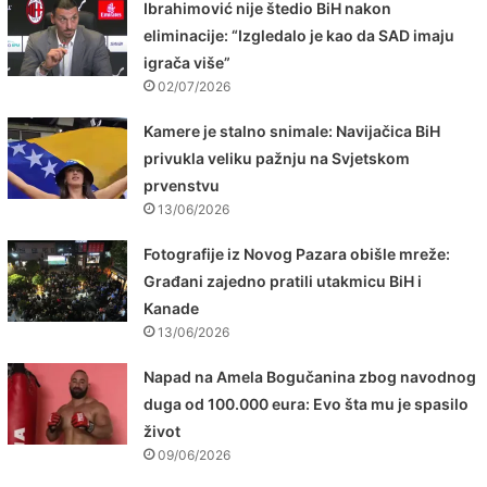
Ibrahimović nije štedio BiH nakon
eliminacije: “Izgledalo je kao da SAD imaju
igrača više”
02/07/2026
Kamere je stalno snimale: Navijačica BiH
privukla veliku pažnju na Svjetskom
prvenstvu
13/06/2026
Fotografije iz Novog Pazara obišle mreže:
Građani zajedno pratili utakmicu BiH i
Kanade
13/06/2026
Napad na Amela Bogučanina zbog navodnog
duga od 100.000 eura: Evo šta mu je spasilo
život
09/06/2026