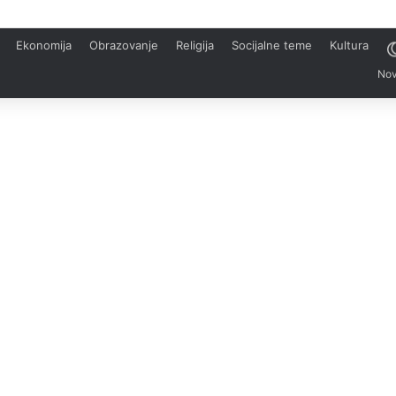
Ekonomija
Obrazovanje
Religija
Socijalne teme
Kultura
Nov