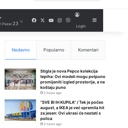
Facebook
X
YouTube
Instagram
Viber
Sidebar
℃
23
i Pazar
Login
Nedavno
Popularno
Komentari
Stigla je nova Pepco kolekcija
tepiha: Ovi modeli mogu potpuno
promijeniti izgled prostorije, a ne
koštaju puno
2 hours ago
”SVE BI IH KUPILA” / Tek je počeo
august, a IKEA je već spremila hit
za jesen: Ovi ukrasi će nestati s
polica
2 hours ago