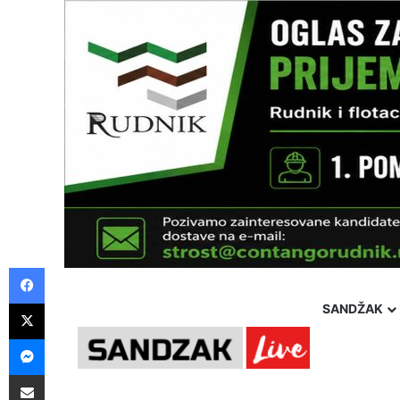
Facebook
X
SANDŽAK
Messenger
Pošalji preko E-Maila