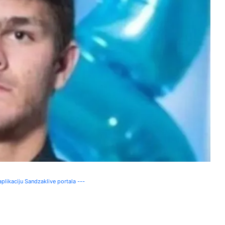
plikaciju Sandzaklive portala ---