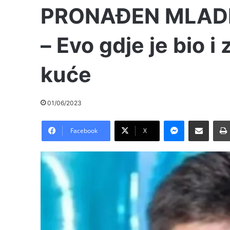
PRONAĐEN MLADIĆ
– Evo gdje je bio i
kuće
01/06/2023
Messenger
Pošalji preko E-Maila
Facebook
X