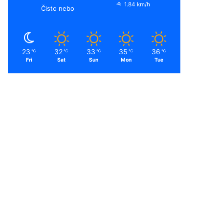
1.84 km/h
Čisto nebo
23
32
33
35
36
℃
℃
℃
℃
℃
Fri
Sat
Sun
Mon
Tue