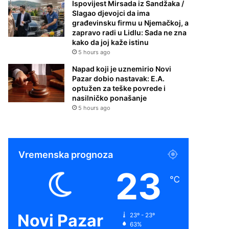
Ispovijest Mirsada iz Sandžaka /
Slagao djevojci da ima
građevinsku firmu u Njemačkoj, a
zapravo radi u Lidlu: Sada ne zna
kako da joj kaže istinu
5 hours ago
Napad koji je uznemirio Novi
Pazar dobio nastavak: E.A.
optužen za teške povrede i
nasilničko ponašanje
5 hours ago
Vremenska prognoza
23
℃
Novi Pazar
23º - 23º
63%