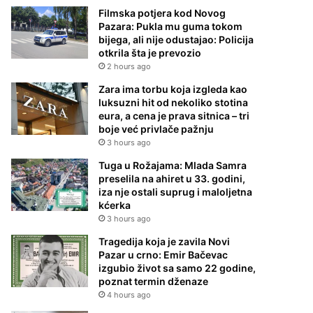
Filmska potjera kod Novog
Pazara: Pukla mu guma tokom
bijega, ali nije odustajao: Policija
otkrila šta je prevozio
2 hours ago
Zara ima torbu koja izgleda kao
luksuzni hit od nekoliko stotina
eura, a cena je prava sitnica – tri
boje već privlače pažnju
3 hours ago
Tuga u Rožajama: Mlada Samra
preselila na ahiret u 33. godini,
iza nje ostali suprug i maloljetna
kćerka
3 hours ago
Tragedija koja je zavila Novi
Pazar u crno: Emir Bačevac
izgubio život sa samo 22 godine,
poznat termin dženaze
4 hours ago