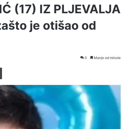
 (17) IZ PLJEVALJA
 zašto je otišao od
0
Manje od minute
Printaj