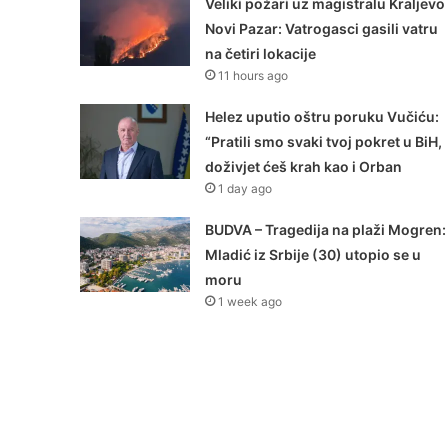
Veliki požari uz magistralu Kraljevo
Novi Pazar: Vatrogasci gasili vatru
na četiri lokacije
11 hours ago
Helez uputio oštru poruku Vučiću:
“Pratili smo svaki tvoj pokret u BiH,
doživjet ćeš krah kao i Orban
1 day ago
BUDVA – Tragedija na plaži Mogren:
Mladić iz Srbije (30) utopio se u
moru
1 week ago