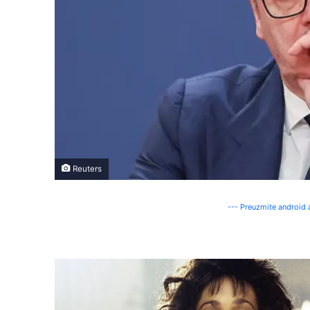
Reuters
--- Preuzmite android a