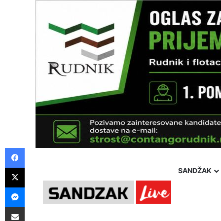
Facebook
X
SANDŽAK
Messenger
Pošalji preko E-Maila