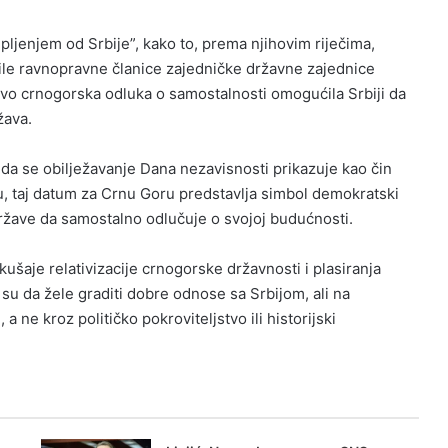
ljenjem od Srbije”, kako to, prema njihovim riječima,
bile ravnopravne članice zajedničke državne zajednice
avo crnogorska odluka o samostalnosti omogućila Srbiji da
žava.
 da se obilježavanje Dana nezavisnosti prikazuje kao čin
ču, taj datum za Crnu Goru predstavlja simbol demokratski
države da samostalno odlučuje o svojoj budućnosti.
ušaje relativizacije crnogorske državnosti i plasiranja
i su da žele graditi dobre odnose sa Srbijom, ali na
ne kroz političko pokroviteljstvo ili historijski