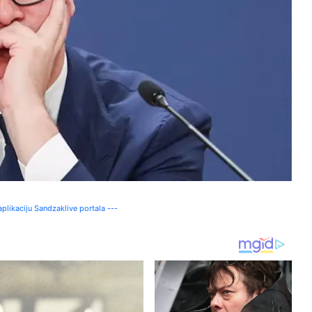
plikaciju Sandzaklive portala ---