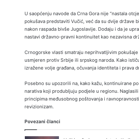
U saopćenju navode da Crna Gora nije “nastala otcjep
pokušava predstaviti Vučić, već da su dvije države 
nakon raspada bivše Jugoslavije. Dodaju i da je upr
nastavi državno-pravni kontinuitet kao nezavisna dr
Crnogorske vlasti smatraju neprihvatljivim pokušaje
usmjeren protiv Srbije ili srpskog naroda. Kako isti
izražene volje građana, očuvanja identiteta i prava 
Posebno su upozorili na, kako kažu, kontinuirane pok
narativa koji produbljuju podjele u regionu. Naglasil
principima međusobnog poštovanja i ravnopravnosti, a 
revizionizam.
Povezani članci