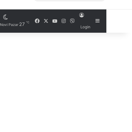
Facebook
X
YouTube
Instagram
Viber
Sidebar
℃
27
Novi Pazar
Login