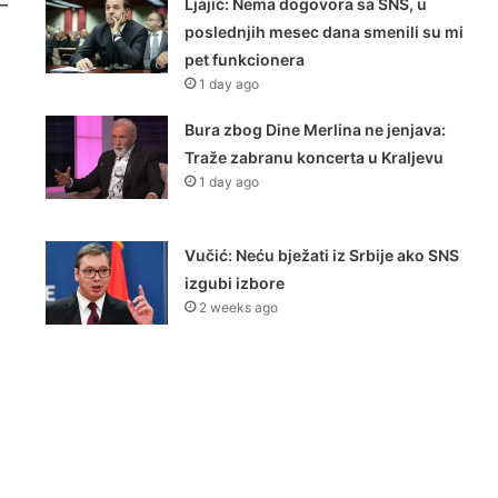
 –
Ljajić: Nema dogovora sa SNS, u
poslednjih mesec dana smenili su mi
pet funkcionera
1 day ago
Bura zbog Dine Merlina ne jenjava:
Traže zabranu koncerta u Kraljevu
1 day ago
Vučić: Neću bježati iz Srbije ako SNS
izgubi izbore
2 weeks ago