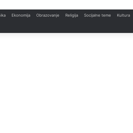
ika
Ekonomija
Obrazovanje
Religija
Socijalne teme
Kultura