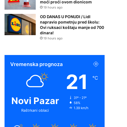
moći proći ovom dionicom
19 hours ago
OD DANAS U PONUDI / Lidl
napravio pometnju pred školu:
Ovi ruksaci koštaju manje od 700
dinara!
19 hours ago
Vremenska prognoza
21
℃
Novi Pazar
31º - 21º
58%
1.39 km/h
Raštrkani oblaci