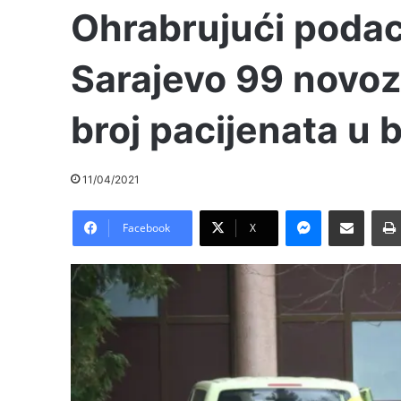
Ohrabrujući podac
Sarajevo 99 novoz
broj pacijenata u 
11/04/2021
Messenger
Pošalji preko E-Maila
Facebook
X