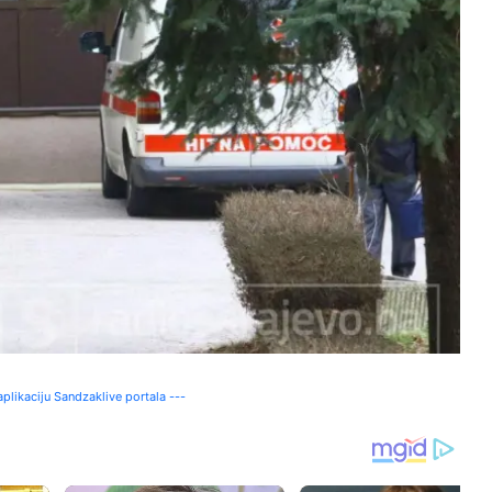
plikaciju Sandzaklive portala ---