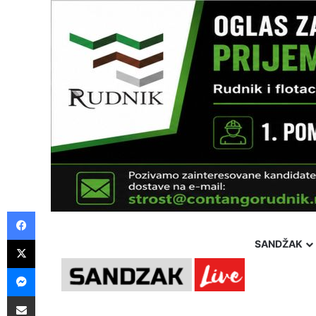
Facebook
X
SANDŽAK
Messenger
Pošalji preko E-Maila