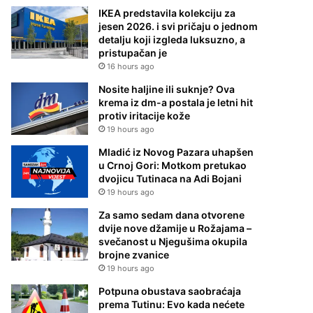
IKEA predstavila kolekciju za
jesen 2026. i svi pričaju o jednom
detalju koji izgleda luksuzno, a
pristupačan je
16 hours ago
Nosite haljine ili suknje? Ova
krema iz dm-a postala je letni hit
protiv iritacije kože
19 hours ago
Mladić iz Novog Pazara uhapšen
u Crnoj Gori: Motkom pretukao
dvojicu Tutinaca na Adi Bojani
19 hours ago
Za samo sedam dana otvorene
dvije nove džamije u Rožajama –
svečanost u Njegušima okupila
brojne zvanice
19 hours ago
Potpuna obustava saobraćaja
prema Tutinu: Evo kada nećete