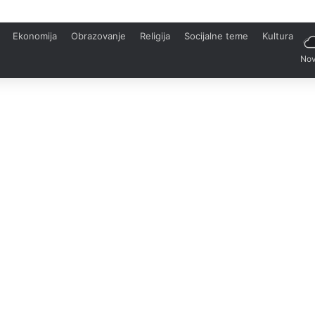
Ekonomija
Obrazovanje
Religija
Socijalne teme
Kultura
Nov