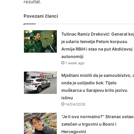
rezultat.
Povezani članci
Tutinac Ramiz Dreković: General koj
je udario temelje Petom korpusu
Armije RBiH i stao na put Abdićevoj
autonomiji
1 week ago
Mještani mislili da je samoubistvo, 
onda je uslijedio šok: Tijelo
muškarca u Sarajevu krilo jezivu
istinu
14/04/2026
“Je li ovo normalno?” Stranac ostao
zatečen u trgovini u Bosni i
Hercegovini