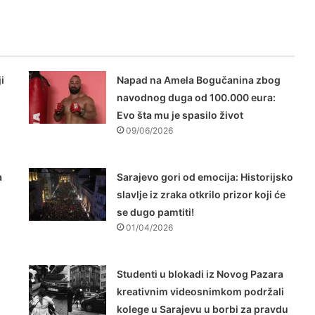
i
Napad na Amela Bogučanina zbog
navodnog duga od 100.000 eura:
Evo šta mu je spasilo život
09/06/2026
a
Sarajevo gori od emocija: Historijsko
slavlje iz zraka otkrilo prizor koji će
se dugo pamtiti!
01/04/2026
Studenti u blokadi iz Novog Pazara
kreativnim videosnimkom podržali
kolege u Sarajevu u borbi za pravdu