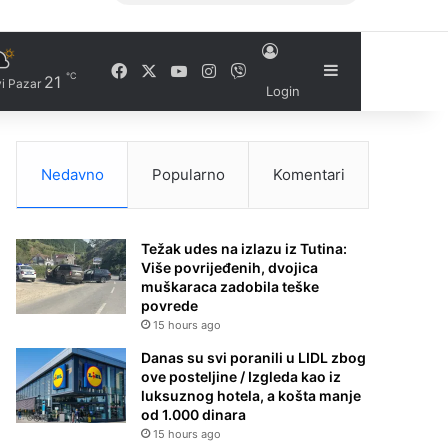
Facebook
X
YouTube
Instagram
Viber
Sidebar
℃
21
i Pazar
Login
Nedavno
Popularno
Komentari
Težak udes na izlazu iz Tutina:
Više povrijeđenih, dvojica
muškaraca zadobila teške
povrede
15 hours ago
Danas su svi poranili u LIDL zbog
ove posteljine / Izgleda kao iz
luksuznog hotela, a košta manje
od 1.000 dinara
15 hours ago