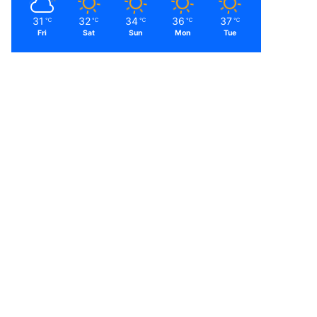
31
32
34
36
37
℃
℃
℃
℃
℃
Fri
Sat
Sun
Mon
Tue