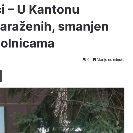
i – U Kantonu
araženih, smanjen
bolnicama
0
Manje od minute
Printaj