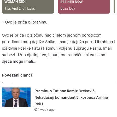
– Ovo je priča o Ibrahimu.
Ovo je priča i o zločinu nad cijelom jednom porodicom,
porodicom mog dajdže Salke. Imao je dajdža pored Ibrahima i
još dvije kćerke Fatu i Fatimu i voljenu suprugu Pašiju. Imali
su bezbrižno djetinjstvo, ispunjeno radošću kakvu samo
djeca mogu imati…
Povezani članci
Preminuo Tutinac Ramiz Dreković:
Nekadašnji komandant 5. korpusa Armije
RBiH
1 week ago