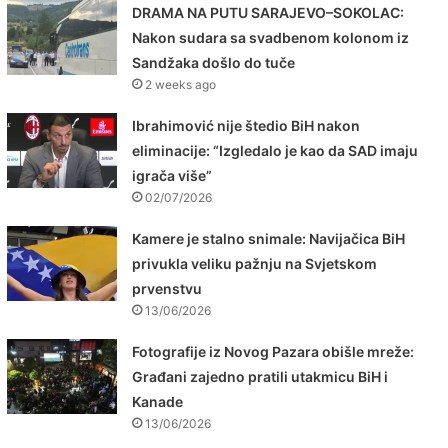
DRAMA NA PUTU SARAJEVO–SOKOLAC:
Nakon sudara sa svadbenom kolonom iz
Sandžaka došlo do tuče
2 weeks ago
Ibrahimović nije štedio BiH nakon
eliminacije: “Izgledalo je kao da SAD imaju
igrača više”
02/07/2026
Kamere je stalno snimale: Navijačica BiH
privukla veliku pažnju na Svjetskom
prvenstvu
13/06/2026
Fotografije iz Novog Pazara obišle mreže:
Građani zajedno pratili utakmicu BiH i
Kanade
13/06/2026