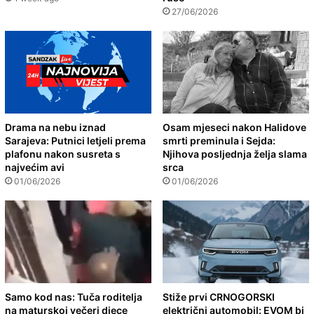
27/06/2026
Drama na nebu iznad
Osam mjeseci nakon Halidove
Sarajeva: Putnici letjeli prema
smrti preminula i Sejda:
plafonu nakon susreta s
Njihova posljednja želja slama
najvećim avi
srca
01/06/2026
01/06/2026
Samo kod nas: Tuča roditelja
Stiže prvi CRNOGORSKI
na maturskoj večeri djece
električni automobil: EVOM bi