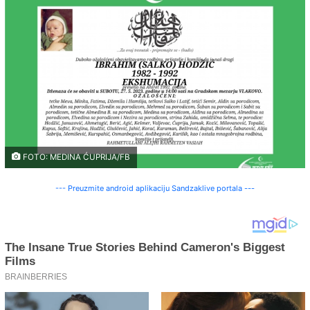
FOTO: MEDINA ĆUPRIJA/FB
--- Preuzmite android aplikaciju Sandzaklive portala ---