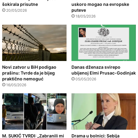
šokirala prisutne
uskoro mogao na evropske
puteve
20/05/2026
18/05/2026
Novi zatvor u BiH podigao
Danas dženaza svirepo
prašinu: Tvrde da je bijeg
ubijenoj Elmi Prusac-Godinjak
praktično nemoguć
05/05/2026
16/05/2026
M. SUKIĆ TVRDI: „Zabranili mi
Drama u bolnici: Sebija