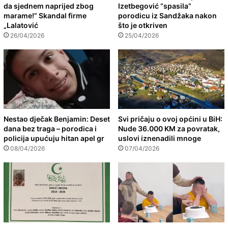
da sjednem naprijed zbog
Izetbegović “spasila”
marame!“ Skandal firme
porodicu iz Sandžaka nakon
„Lalatović
što je otkriven
26/04/2026
25/04/2026
Nestao dječak Benjamin: Deset
Svi pričaju o ovoj općini u BiH:
dana bez traga – porodica i
Nude 36.000 KM za povratak,
policija upućuju hitan apel gr
uslovi iznenadili mnoge
08/04/2026
07/04/2026