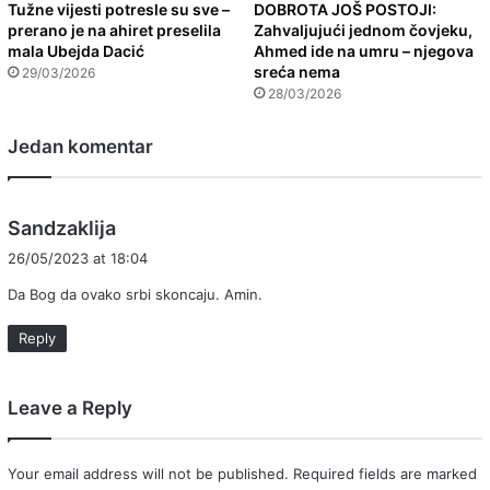
Tužne vijesti potresle su sve –
DOBROTA JOŠ POSTOJI:
prerano je na ahiret preselila
Zahvaljujući jednom čovjeku,
mala Ubejda Dacić
Ahmed ide na umru – njegova
sreća nema
29/03/2026
28/03/2026
Jedan komentar
s
Sandzaklija
a
26/05/2023 at 18:04
y
Da Bog da ovako srbi skoncaju. Amin.
s
:
Reply
Leave a Reply
Your email address will not be published.
Required fields are marked