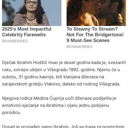
Dječak Ibrahim Hodžić imao je deset godina kada je, svezanih
ruku, svirepo ubijen u Višegradu 1992. godine. Njemu će u
subotu, 31 godinu kasnije, biti klanjana dženaza na
sarajevskom groblju Vlakovo, daleko od rodnog Višegrada.
Njegova rodica Medina Ćuprija uoči dženaze podijelila je
emotivno sjećanje na Ibrahima i cijelu jednu pobijenu
porodicu.
Dosad je pronađen samo Ibrahim. Još se traga za posmrtnim