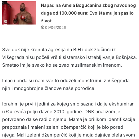
Napad na Amela Bogučanina zbog navodnog
duga od 100.000 eura: Evo šta mu je spasilo
život
09/06/2026
Sve dok nije krenula agresija na BiH i dok zločinci iz
Višegrada nisu počeli vršiti sistemsko istrebljivanje Bošnjaka.
Smetao im je svako ko se zvao muslimanskim imenom.
Imao i onda su nam sve to oduzeli monstrumi iz Višegrada,
njih i mnogobrojne članove naše porodice.
Ibrahim je prvi i jedini za kojeg smo saznali da je ekshumiran
u Đurevića polju davne 2010. godine. DNK analizom je
potvrđeno da se radi o njemu. Mama je prilikom identifikacije
prepoznala i maleni zeleni džemperčić koji je bio pored
njega. Mali zeleni džemperčić koji je moja dajnica plela svom