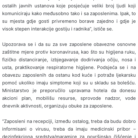
ostalih javnih ustanova koje posjećuje veliki broj ljudi koji
komuniciraju kako međusobno tako i sa zaposlenima. Ipak, to
su mjesta gdje gosti privremeno borave zajedno i gdje je
visok stepen interakcije gostiju i radnika”, ističe se.
Upozorava se i da su za sve zaposlene obavezne osnovne
zaštitne mjere protiv koronavirusa, kao što su higijena ruku,
fizičko distanciranje, izbjegavanje dodirivanja očiju, nosa i
usta, praktikovanje respiratorne higijene. Podsjeća se i na
obavezu zaposlenih da ostanu kod kuće i potraže ljekarsku
pomoć ukoliko imaju simptome koji su u skladu sa bolešću.
Ministarstvo je preporučilo upravama hotela da donesu
akcioni plan, mobilišu resurse, sprovode nadzor, vode
dnevnik aktivnosti, organizuju obuke za zaposlene.
“Zaposleni na recepciji, između ostalog, treba da budu dobro
informisani o virusu, treba da imaju medicinski pribor –
dezinfekciona sredstva/maramice za površinsko čišćenje i