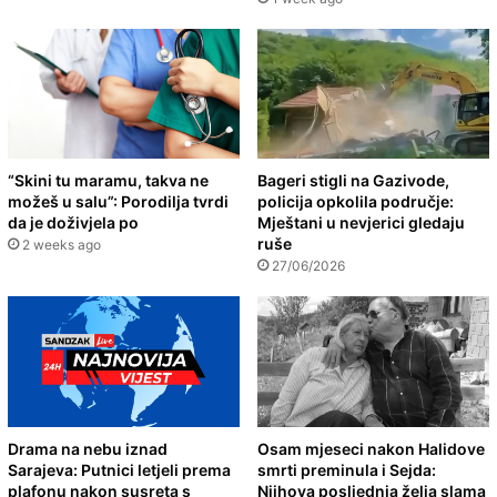
“Skini tu maramu, takva ne
Bageri stigli na Gazivode,
možeš u salu”: Porodilja tvrdi
policija opkolila područje:
da je doživjela po
Mještani u nevjerici gledaju
ruše
2 weeks ago
27/06/2026
Drama na nebu iznad
Osam mjeseci nakon Halidove
Sarajeva: Putnici letjeli prema
smrti preminula i Sejda:
plafonu nakon susreta s
Njihova posljednja želja slama