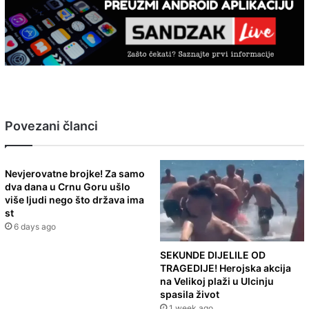
Povezani članci
Nevjerovatne brojke! Za samo
dva dana u Crnu Goru ušlo
više ljudi nego što država ima
st
6 days ago
SEKUNDE DIJELILE OD
TRAGEDIJE! Herojska akcija
na Velikoj plaži u Ulcinju
spasila život
1 week ago