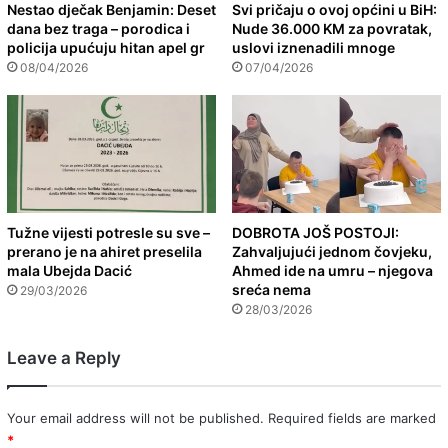
Nestao dječak Benjamin: Deset
Svi pričaju o ovoj općini u BiH:
dana bez traga – porodica i
Nude 36.000 KM za povratak,
policija upućuju hitan apel gr
uslovi iznenadili mnoge
08/04/2026
07/04/2026
Tužne vijesti potresle su sve –
DOBROTA JOŠ POSTOJI:
prerano je na ahiret preselila
Zahvaljujući jednom čovjeku,
mala Ubejda Dacić
Ahmed ide na umru – njegova
sreća nema
29/03/2026
28/03/2026
Leave a Reply
Your email address will not be published.
Required fields are marked
*