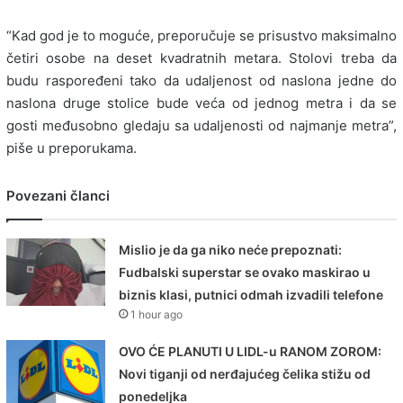
“Kad god je to moguće, preporučuje se prisustvo maksimalno
četiri osobe na deset kvadratnih metara. Stolovi treba da
budu raspoređeni tako da udaljenost od naslona jedne do
naslona druge stolice bude veća od jednog metra i da se
gosti međusobno gledaju sa udaljenosti od najmanje metra”,
piše u preporukama.
Povezani članci
Mislio je da ga niko neće prepoznati:
Fudbalski superstar se ovako maskirao u
biznis klasi, putnici odmah izvadili telefone
1 hour ago
OVO ĆE PLANUTI U LIDL-u RANOM ZOROM:
Novi tiganji od nerđajućeg čelika stižu od
ponedeljka