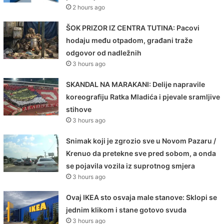
2 hours ago
ŠOK PRIZOR IZ CENTRA TUTINA: Pacovi
hodaju među otpadom, građani traže
odgovor od nadležnih
3 hours ago
SKANDAL NA MARAKANI: Delije napravile
koreografiju Ratka Mladića i pjevale sramljive
stihove
3 hours ago
Snimak koji je zgrozio sve u Novom Pazaru /
Krenuo da pretekne sve pred sobom, a onda
se pojavila vozila iz suprotnog smjera
3 hours ago
Ovaj IKEA sto osvaja male stanove: Sklopi se
jednim klikom i stane gotovo svuda
3 hours ago