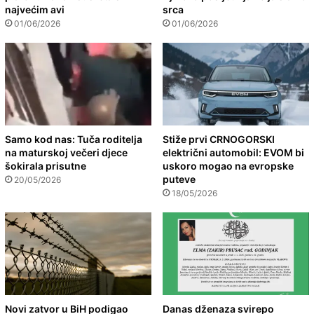
najvećim avi
srca
01/06/2026
01/06/2026
Samo kod nas: Tuča roditelja
Stiže prvi CRNOGORSKI
na maturskoj večeri djece
električni automobil: EVOM bi
šokirala prisutne
uskoro mogao na evropske
puteve
20/05/2026
18/05/2026
Novi zatvor u BiH podigao
Danas dženaza svirepo