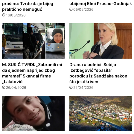
prašinu: Tvrde da je bijeg
ubijenoj Elmi Prusac-Godinjak
praktično nemoguć
05/05/2026
16/05/2026
M. SUKIĆ TVRDI: „Zabranili mi
Drama u bolnici: Sebija
da sjednem naprijed zbog
Izetbegović “spasila”
marame!“ Skandal firme
porodicu iz Sandžaka nakon
„Lalatović
što je otkriven
26/04/2026
25/04/2026