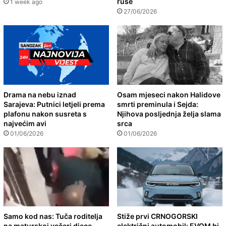
ruše
1 week ago
27/06/2026
Drama na nebu iznad
Osam mjeseci nakon Halidove
Sarajeva: Putnici letjeli prema
smrti preminula i Sejda:
plafonu nakon susreta s
Njihova posljednja želja slama
najvećim avi
srca
01/06/2026
01/06/2026
Samo kod nas: Tuča roditelja
Stiže prvi CRNOGORSKI
na maturskoj večeri djece
električni automobil: EVOM bi