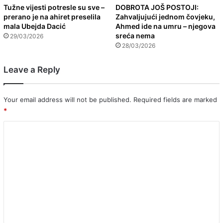
Tužne vijesti potresle su sve –
DOBROTA JOŠ POSTOJI:
prerano je na ahiret preselila
Zahvaljujući jednom čovjeku,
mala Ubejda Dacić
Ahmed ide na umru – njegova
sreća nema
29/03/2026
28/03/2026
Leave a Reply
Your email address will not be published.
Required fields are marked
*
C
o
m
m
e
n
t