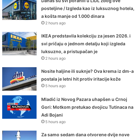
Danas su svi poranili u LIDL zbog ove
posteljine / Izgleda kao iz luksuznog hotela,
a košta manje od 1.000 dinara
2 hours ago
IKEA predstavila kolekciju za jesen 2026. i
svi pričaju o jednom detalju koji izgleda
luksuzno, a pristupačan je
2 hours ago
Nosite haljine ili suknje? Ova krema iz dm-a
postala je letni hit protiv iritacije kože
5 hours ago
Mladić iz Novog Pazara uhapšen u Crnoj
Gori: Motkom pretukao dvojicu Tutinaca na
Adi Bojani
5 hours ago
Za samo sedam dana otvorene dvije nove