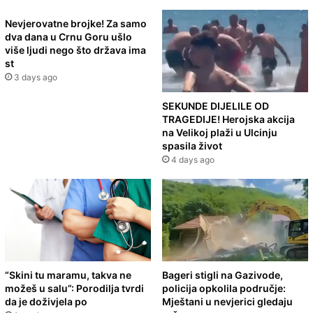
Nevjerovatne brojke! Za samo
dva dana u Crnu Goru ušlo
više ljudi nego što država ima
st
3 days ago
SEKUNDE DIJELILE OD
TRAGEDIJE! Herojska akcija
na Velikoj plaži u Ulcinju
spasila život
4 days ago
“Skini tu maramu, takva ne
Bageri stigli na Gazivode,
možeš u salu”: Porodilja tvrdi
policija opkolila područje:
da je doživjela po
Mještani u nevjerici gledaju