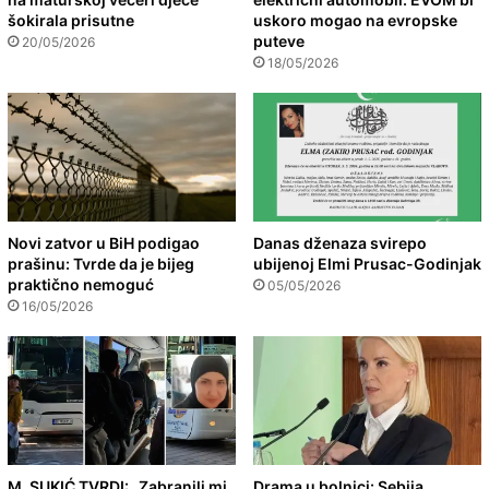
šokirala prisutne
uskoro mogao na evropske
puteve
20/05/2026
18/05/2026
Novi zatvor u BiH podigao
Danas dženaza svirepo
prašinu: Tvrde da je bijeg
ubijenoj Elmi Prusac-Godinjak
praktično nemoguć
05/05/2026
16/05/2026
M. SUKIĆ TVRDI: „Zabranili mi
Drama u bolnici: Sebija