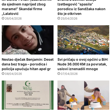
da sjednem naprijed zbog
Izetbegović “spasila”
marame!“ Skandal firme
porodicu iz Sandžaka nakon
„Lalatović
što je otkriven
26/04/2026
25/04/2026
Nestao dječak Benjamin: Deset
Svi pričaju o ovoj općini u BiH:
dana bez traga – porodica i
Nude 36.000 KM za povratak,
policija upućuju hitan apel gr
uslovi iznenadili mnoge
08/04/2026
07/04/2026