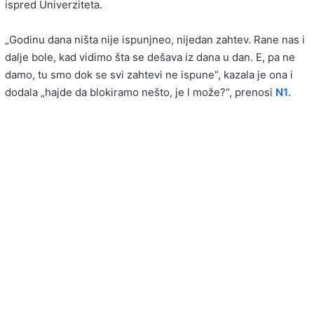
ispred Univerziteta.
„Godinu dana ništa nije ispunjneo, nijedan zahtev. Rane nas i
dalje bole, kad vidimo šta se dešava iz dana u dan. E, pa ne
damo, tu smo dok se svi zahtevi ne ispune“, kazala je ona i
dodala „hajde da blokiramo nešto, je l može?“, prenosi
N1
.