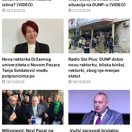
istina? (VIDEO)
situacija na DUNP-u (VIDEO)
23/12/2025
21/12/2025
Nova rektorka Državnog
Radio Sto Plus: DUNP dobio
univerziteta u Novom Pazara
novu rektorku, bliska bivšoj
Tanja Soldatović među
rektorki, zbog nje menjan
potpisnicima po
statut
19/12/2025
18/12/2025
Milivojević: Novi Pazar na
„Vučić sprovodi brutalnu