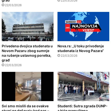
građ
22/03/2026
22/03/2026
Privedena dvojica studenata u
Nova.rs: „U toku privođenje
Novom Pazaru zbog sumnje
studenata iz Novog Pazara“
na rušenje ustavnog poretka,
22/03/2026
građ
22/03/2026
Svi smo mislili da se ovakve
Studenti: Sutra zgrada DUNP-
stvari ne dešavaju kod nas –
a biće prepuštena