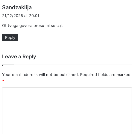
s
Sandzaklija
a
21/12/2025 at 20:01
y
Ot tvoga govora prosu mi se caj.
s
:
Reply
Leave a Reply
Your email address will not be published.
Required fields are marked
*
C
o
m
m
e