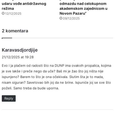
udaru vođe antidržavnog
odmazdu nad celokupnom
režima
akademskom zajednicom u
Novom Pazaru“
12/12/2025
09/12/2025
2 komentara
s
Karavasdjordjije
a
21/12/2025 at 19:28
y
Evo i ja plačem od radosti što na DUNP ima ovakvih propalica, kojima
s
je sve lakše i preče nego da uče? Baš mi je žao što joj ništa nije
:
ispunjeno? Barem to što je ona očekivala. Slutim šta je to mada,
nisam siguran? Savetovao bih joj da ne brine. Ispuniće joj se sve što
poželi. Samo treba da bude uporna.
Reply