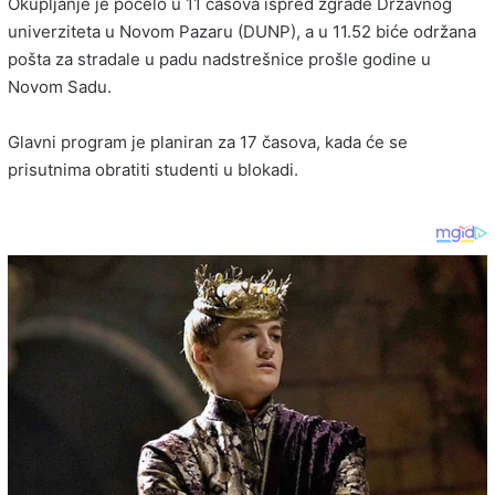
Okupljanje je počelo u 11 časova ispred zgrade Državnog
univerziteta u Novom Pazaru (DUNP), a u 11.52 biće održana
pošta za stradale u padu nadstrešnice prošle godine u
Novom Sadu.
Glavni program je planiran za 17 časova, kada će se
prisutnima obratiti studenti u blokadi.