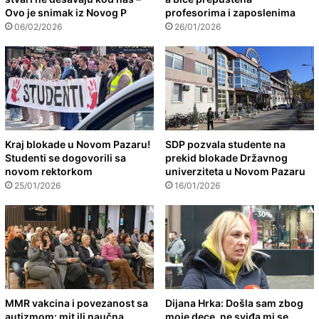
Ovo je snimak iz Novog P
profesorima i zaposlenima
06/02/2026
26/01/2026
Kraj blokade u Novom Pazaru!
SDP pozvala studente na
Studenti se dogovorili sa
prekid blokade Državnog
novom rektorkom
univerziteta u Novom Pazaru
25/01/2026
16/01/2026
MMR vakcina i povezanost sa
Dijana Hrka: Došla sam zbog
autizmom: mit ili naučna
moje dece, ne sviđa mi se