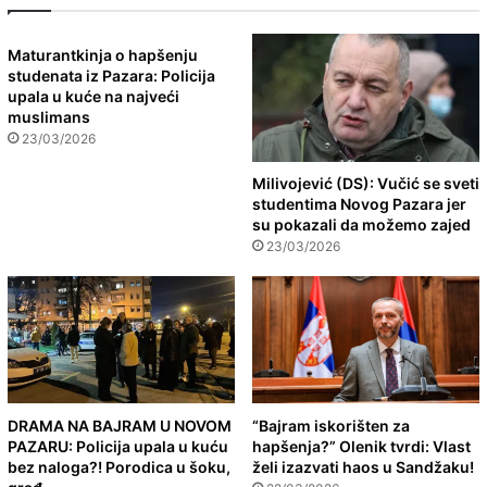
Maturantkinja o hapšenju
studenata iz Pazara: Policija
upala u kuće na najveći
muslimans
23/03/2026
Milivojević (DS): Vučić se sveti
studentima Novog Pazara jer
su pokazali da možemo zajed
23/03/2026
DRAMA NA BAJRAM U NOVOM
“Bajram iskorišten za
PAZARU: Policija upala u kuću
hapšenja?” Olenik tvrdi: Vlast
bez naloga?! Porodica u šoku,
želi izazvati haos u Sandžaku!