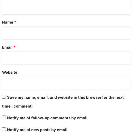
n
t
*
Name
*
Email
*
Website
Save my name, email, and website in this browser for the next
time I comment.
Notify me of follow-up comments by email.
Notify me of new posts by email.