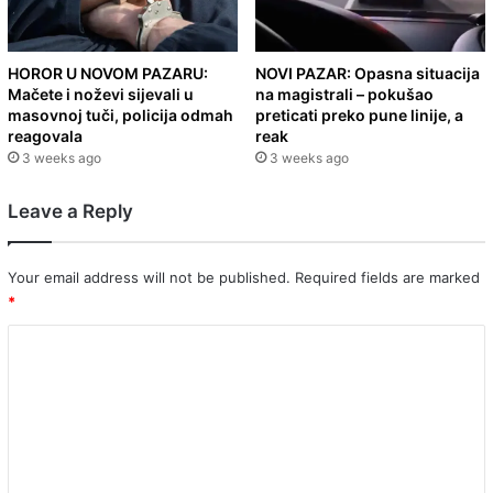
HOROR U NOVOM PAZARU:
NOVI PAZAR: Opasna situacija
Mačete i noževi sijevali u
na magistrali – pokušao
masovnoj tuči, policija odmah
preticati preko pune linije, a
reagovala
reak
3 weeks ago
3 weeks ago
Leave a Reply
Your email address will not be published.
Required fields are marked
*
C
o
m
m
e