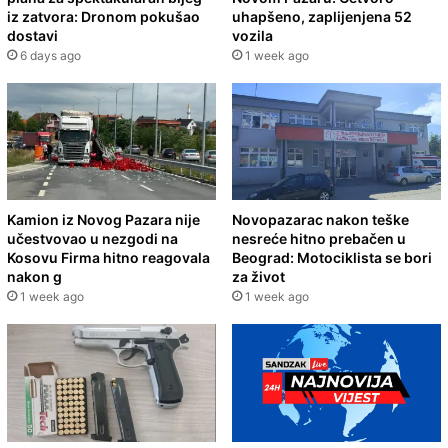
iz zatvora: Dronom pokušao
uhapšeno, zaplijenjena 52
dostavi
vozila
6 days ago
1 week ago
Kamion iz Novog Pazara nije
Novopazarac nakon teške
učestvovao u nezgodi na
nesreće hitno prebačen u
Kosovu Firma hitno reagovala
Beograd: Motociklista se bori
nakon g
za život
1 week ago
1 week ago