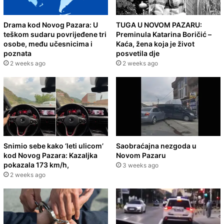
Drama kod Novog Pazara: U
TUGA U NOVOM PAZARU:
teškom sudaru povrijeđene tri
Preminula Katarina Boričić –
osobe, među učesnicima i
Kaća, žena koja je život
poznata
posvetila dje
2 weeks ago
2 weeks ago
Snimio sebe kako ‘leti ulicom’
Saobraćajna nezgoda u
kod Novog Pazara: Kazaljka
Novom Pazaru
pokazala 173 km/h,
3 weeks ago
2 weeks ago