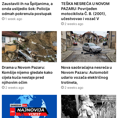
Zaustavili ih na Špiljanima, a
TEŠKA NESREĆA U NOVOM
onda uslijedio šok: Policija
PAZARU: Povrijeđen
odmah pokrenula postupak
motociklista Č. B. (2001),
učestvovao i vozač V
1 week ago
2 weeks ago
Drama u Novom Pazaru:
Nova saobraćajna nesreća u
Komšije nijemo gledale kako
Novom Pazaru: Automobil
cijela kuća nestaje pred
udario vozača električnog
njihovim očim
trotineta,
2 weeks ago
2 weeks ago