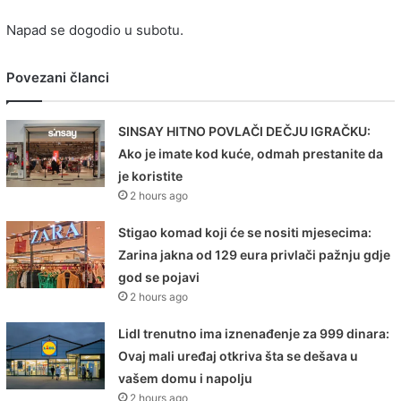
Napad se dogodio u subotu.
Povezani članci
SINSAY HITNO POVLAČI DEČJU IGRAČKU:
Ako je imate kod kuće, odmah prestanite da
je koristite
2 hours ago
Stigao komad koji će se nositi mjesecima:
Zarina jakna od 129 eura privlači pažnju gdje
god se pojavi
2 hours ago
Lidl trenutno ima iznenađenje za 999 dinara:
Ovaj mali uređaj otkriva šta se dešava u
vašem domu i napolju
2 hours ago