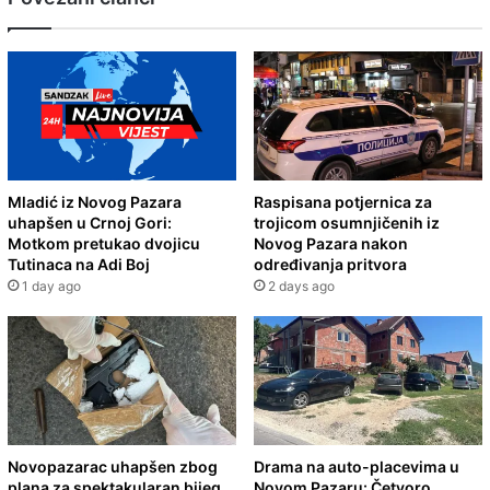
Mladić iz Novog Pazara
Raspisana potjernica za
uhapšen u Crnoj Gori:
trojicom osumnjičenih iz
Motkom pretukao dvojicu
Novog Pazara nakon
Tutinaca na Adi Boj
određivanja pritvora
1 day ago
2 days ago
Novopazarac uhapšen zbog
Drama na auto-placevima u
plana za spektakularan bijeg
Novom Pazaru: Četvoro