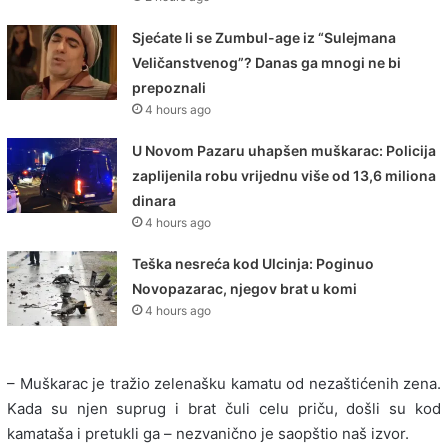
Sjećate li se Zumbul-age iz “Sulejmana
Veličanstvenog”? Danas ga mnogi ne bi
prepoznali
4 hours ago
U Novom Pazaru uhapšen muškarac: Policija
zaplijenila robu vrijednu više od 13,6 miliona
dinara
4 hours ago
Teška nesreća kod Ulcinja: Poginuo
Novopazarac, njegov brat u komi
4 hours ago
– Muškarac je tražio zelenašku kamatu od nezaštićenih zena.
Kada su njen suprug i brat čuli celu priču, došli su kod
kamataša i pretukli ga – nezvanično je saopštio naš izvor.