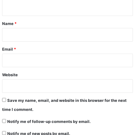
n
t
*
Name
*
Email
*
Website
Save my name, email, and website in this browser for the next
time I comment.
Notify me of follow-up comments by email.
Notify me of new posts by email.