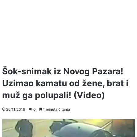
Šok-snimak iz Novog Pazara!
Uzimao kamatu od žene, brat i
muž ga polupali! (Video)
26/11/2019
0
1 minuta čitanja