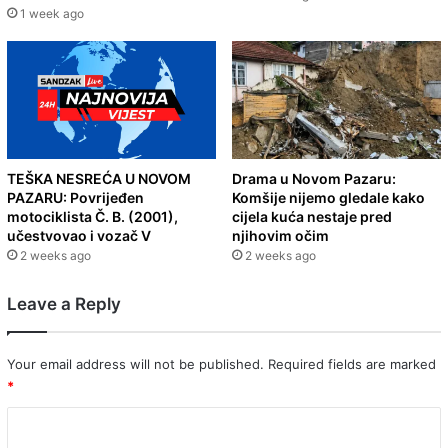
1 week ago
TEŠKA NESREĆA U NOVOM
Drama u Novom Pazaru:
PAZARU: Povrijeđen
Komšije nijemo gledale kako
motociklista Č. B. (2001),
cijela kuća nestaje pred
učestvovao i vozač V
njihovim očim
2 weeks ago
2 weeks ago
Leave a Reply
Your email address will not be published.
Required fields are marked
*
C