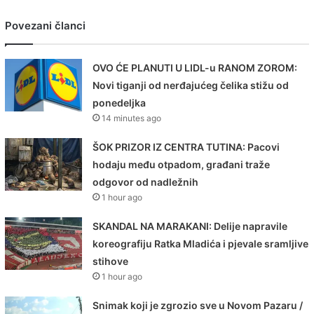
Povezani članci
OVO ĆE PLANUTI U LIDL-u RANOM ZOROM:
Novi tiganji od nerđajućeg čelika stižu od
ponedeljka
14 minutes ago
ŠOK PRIZOR IZ CENTRA TUTINA: Pacovi
hodaju među otpadom, građani traže
odgovor od nadležnih
1 hour ago
SKANDAL NA MARAKANI: Delije napravile
koreografiju Ratka Mladića i pjevale sramljive
stihove
1 hour ago
Snimak koji je zgrozio sve u Novom Pazaru /