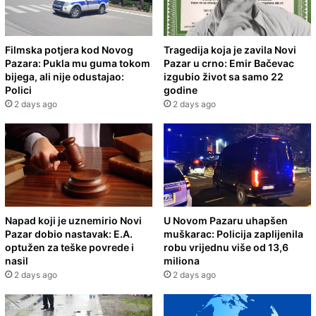
Filmska potjera kod Novog
Tragedija koja je zavila Novi
Pazara: Pukla mu guma tokom
Pazar u crno: Emir Bačevac
bijega, ali nije odustajao:
izgubio život sa samo 22
Polici
godine
2 days ago
2 days ago
Napad koji je uznemirio Novi
U Novom Pazaru uhapšen
Pazar dobio nastavak: E.A.
muškarac: Policija zaplijenila
optužen za teške povrede i
robu vrijednu više od 13,6
nasil
miliona
2 days ago
2 days ago