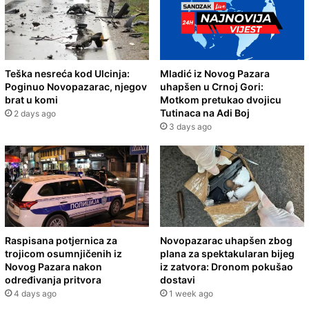
Teška nesreća kod Ulcinja:
Mladić iz Novog Pazara
Poginuo Novopazarac, njegov
uhapšen u Crnoj Gori:
brat u komi
Motkom pretukao dvojicu
Tutinaca na Adi Boj
2 days ago
3 days ago
Raspisana potjernica za
Novopazarac uhapšen zbog
trojicom osumnjičenih iz
plana za spektakularan bijeg
Novog Pazara nakon
iz zatvora: Dronom pokušao
određivanja pritvora
dostavi
4 days ago
1 week ago