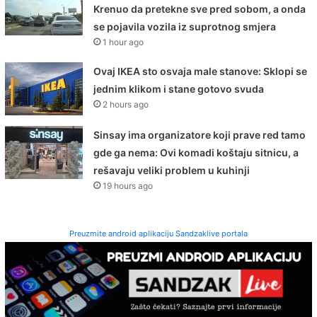
Krenuo da pretekne sve pred sobom, a onda
se pojavila vozila iz suprotnog smjera
1 hour ago
Ovaj IKEA sto osvaja male stanove: Sklopi se
jednim klikom i stane gotovo svuda
2 hours ago
Sinsay ima organizatore koji prave red tamo
gde ga nema: Ovi komadi koštaju sitnicu, a
rešavaju veliki problem u kuhinji
19 hours ago
Preuzmite android aplikaciju Sandzaklive portala