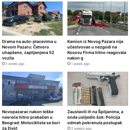
Drama na auto-placevima u
Kamion iz Novog Pazara nije
Novom Pazaru: Četvoro
učestvovao u nezgodi na
uhapšeno, zaplijenjena 52
Kosovu Firma hitno reagovala
vozila
nakon g
1 week ago
1 week ago
Novopazarac nakon teške
Zaustavili ih na Špiljanima, a
nesreće hitno prebačen u
onda uslijedio šok: Policija
Beograd: Motociklista se bori
odmah pokrenula postupak
za život
2 weeks ago