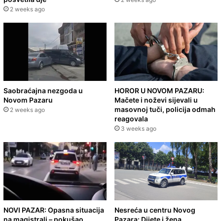
2 weeks ago
Saobraćajna nezgoda u
HOROR U NOVOM PAZARU:
Novom Pazaru
Mačete i noževi sijevali u
masovnoj tuči, policija odmah
2 weeks ago
reagovala
3 weeks ago
NOVI PAZAR: Opasna situacija
Nesreća u centru Novog
na magistrali – pokušao
Pazara: Dijete i žena