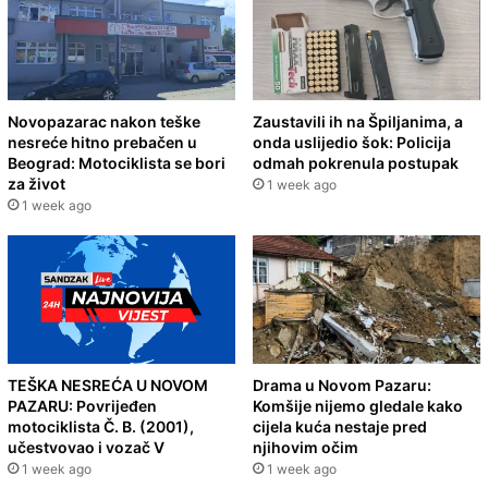
Novopazarac nakon teške
Zaustavili ih na Špiljanima, a
nesreće hitno prebačen u
onda uslijedio šok: Policija
Beograd: Motociklista se bori
odmah pokrenula postupak
za život
1 week ago
1 week ago
TEŠKA NESREĆA U NOVOM
Drama u Novom Pazaru:
PAZARU: Povrijeđen
Komšije nijemo gledale kako
motociklista Č. B. (2001),
cijela kuća nestaje pred
učestvovao i vozač V
njihovim očim
1 week ago
1 week ago