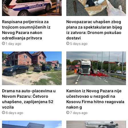
Raspisana potjernica za
Novopazarac uhapšen zbog
trojicom osumnjičenih iz
plana za spektakularan bijeg
Novog Pazara nakon
iz zatvora: Dronom pokušao
određivanja pritvora
dostavi
1 day ago
5 days ago
Drama na auto-placevima u
Kamion iz Novog Pazara nije
Novom Pazaru: Četvoro
učestvovao u nezgodi na
uhapšeno, zaplijenjena 52
Kosovu Firma hitno reagovala
vozila
nakon g
6 days ago
7 days ago