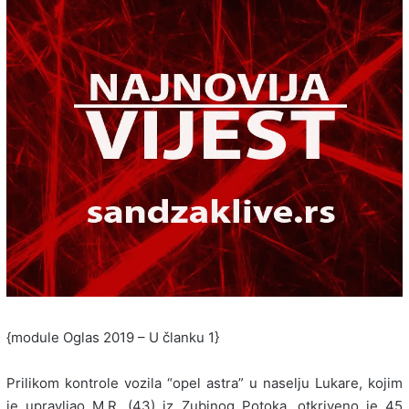
{module Oglas 2019 – U članku 1}
Prilikom kontrole vozila “opel astra” u naselju Lukare, kojim
je upravljao M.R. (43) iz Zubinog Potoka, otkriveno je 45