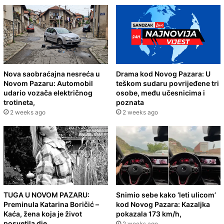
Nova saobraćajna nesreća u
Drama kod Novog Pazara: U
Novom Pazaru: Automobil
teškom sudaru povrijeđene tri
udario vozača električnog
osobe, među učesnicima i
trotineta,
poznata
2 weeks ago
2 weeks ago
TUGA U NOVOM PAZARU:
Snimio sebe kako ‘leti ulicom’
Preminula Katarina Boričić –
kod Novog Pazara: Kazaljka
Kaća, žena koja je život
pokazala 173 km/h,
posvetila dje
2 weeks ago