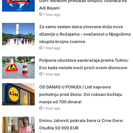
Gori: Motkom pretukao dvojicu Tutinaca na
Adi Bojani
1 hour ago
Za samo sedam dana otvorene dvije nove
džamije u Rožajama – svečanost u Njegušima
okupila brojne zvanice
1 hour ago
Potpuna obustava saobraćaja prema Tutinu:
Evo kada nećete moći proći ovom dionicom
1 hour ago
OD DANAS U PONUDI / Lidl napravio
pometnju pred školu: Ovi ruksaci koštaju
manje od 700 dinara!
1 hour ago
Eminu Jahović pokrala žena iz Crne Gore:
Otuđila 50 000 EUR