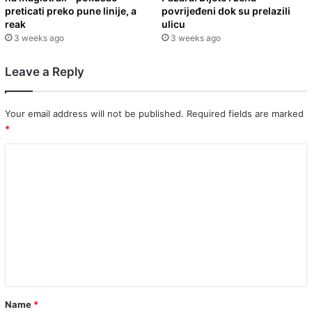
preticati preko pune linije, a
povrijeđeni dok su prelazili
reak
ulicu
3 weeks ago
3 weeks ago
Leave a Reply
Your email address will not be published.
Required fields are marked
*
C
o
m
m
e
n
t
*
Name
*