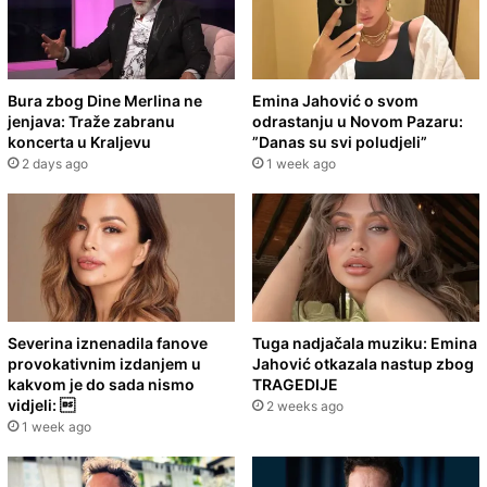
Bura zbog Dine Merlina ne
Emina Jahović o svom
jenjava: Traže zabranu
odrastanju u Novom Pazaru:
koncerta u Kraljevu
”Danas su svi poludjeli”
2 days ago
1 week ago
Severina iznenadila fanove
Tuga nadjačala muziku: Emina
provokativnim izdanjem u
Jahović otkazala nastup zbog
kakvom je do sada nismo
TRAGEDIJE
vidjeli: 
2 weeks ago
1 week ago