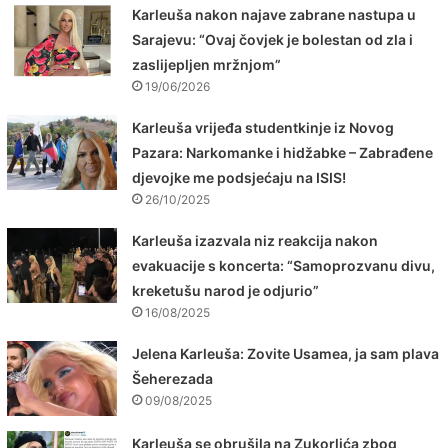
Karleuša nakon najave zabrane nastupa u
Sarajevu: “Ovaj čovjek je bolestan od zla i
zaslijepljen mržnjom”
19/06/2026
Karleuša vrijeđa studentkinje iz Novog
Pazara: Narkomanke i hidžabke – Zabrađene
djevojke me podsjećaju na ISIS!
26/10/2025
Karleuša izazvala niz reakcija nakon
evakuacije s koncerta: “Samoprozvanu divu,
kreketušu narod je odjurio”
16/08/2025
Jelena Karleuša: Zovite Usamea, ja sam plava
Šeherezada
09/08/2025
Karleuša se obrušila na Zukorlića zbog