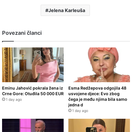
Jelena Karleuša
Povezani članci
Eminu Jahović pokrala žena iz
Esma Redžepova odgojila 48
Crne Gore: Otuđila 50 000 EUR
usvojene djece: Evo zbog
čega je među njima bila samo
1 day ago
jedna d
1 day ago