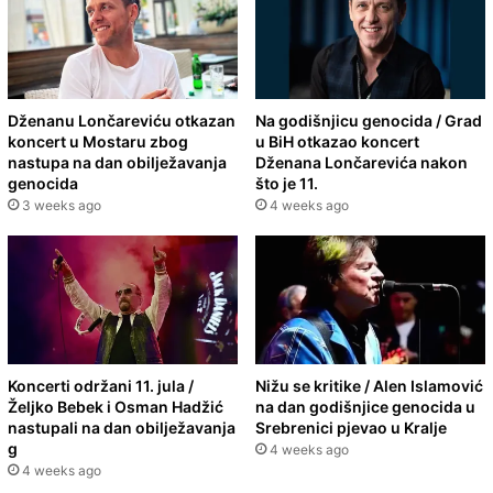
Dženanu Lončareviću otkazan
Na godišnjicu genocida / Grad
koncert u Mostaru zbog
u BiH otkazao koncert
nastupa na dan obilježavanja
Dženana Lončarevića nakon
genocida
što je 11.
3 weeks ago
4 weeks ago
Koncerti održani 11. jula /
Nižu se kritike / Alen Islamović
Željko Bebek i Osman Hadžić
na dan godišnjice genocida u
nastupali na dan obilježavanja
Srebrenici pjevao u Kralje
g
4 weeks ago
4 weeks ago