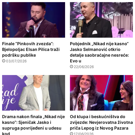
Finale “Pinkovih zvezda”:
Pobjednik „Nikad nije kasno“
Bjelopoljac Elsan Pilica traži
Jasko Selmanović otkrio
podršku publike
detalje saobraćajne nesreće:
Evo u
03/07/2026
22/06/2026
Drama nakon finala „Nikad nije
Od klupa i beskućništva do
kasno“: Sjeničak Jasko i
zvijezde: Nevjerovatna životna
supruga povrijeđeni u udesu
priča Lepog iz Novog Pazara
kod
17/06/2026