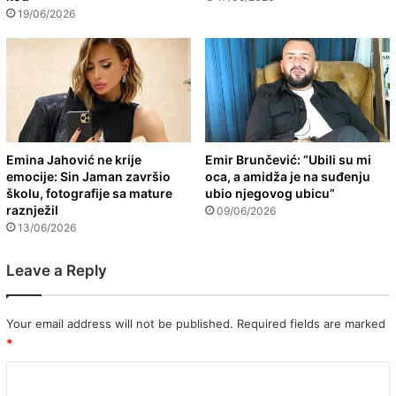
19/06/2026
Emina Jahović ne krije
Emir Brunčević: “Ubili su mi
emocije: Sin Jaman završio
oca, a amidža je na suđenju
školu, fotografije sa mature
ubio njegovog ubicu”
raznježil
09/06/2026
13/06/2026
Leave a Reply
Your email address will not be published.
Required fields are marked
*
C