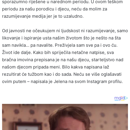
sporazumno riješene u narednom periodu. U ovom teškom
periodu za našu porodicu i djecu, neću da molim za
razumijevanje medija jer je to uzaludno.
Od javnosti ne očeukujem ni ljudskost ni razumijevanje, samo
likovanje i ispiranje usta našim životom što je nešto na šta
sam navikla… pa navalite. Preživjela sam sve pa i ovo ću.
Život ide dalje. Kako bih spriječila netačne natpise, sva
bračna imovina prepisana je na našu djecu, starteljstvo nad
našom djecom pripada meni. Bilo kakva napisana laž
rezultirat će tužbom kao i do sada. Neću se više oglašavati
ovim putem – napisala je Jelena na svom Instagram profilu.