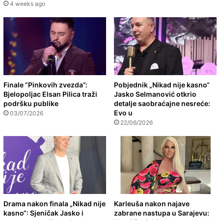
4 weeks ago
Finale “Pinkovih zvezda”:
Pobjednik „Nikad nije kasno“
Bjelopoljac Elsan Pilica traži
Jasko Selmanović otkrio
podršku publike
detalje saobraćajne nesreće:
Evo u
03/07/2026
22/06/2026
Drama nakon finala „Nikad nije
Karleuša nakon najave
kasno“: Sjeničak Jasko i
zabrane nastupa u Sarajevu: