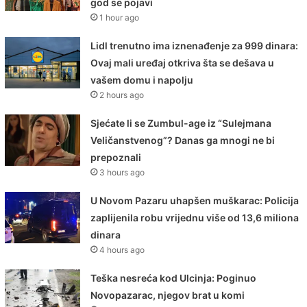
god se pojavi
1 hour ago
Lidl trenutno ima iznenađenje za 999 dinara:
Ovaj mali uređaj otkriva šta se dešava u
vašem domu i napolju
2 hours ago
Sjećate li se Zumbul-age iz “Sulejmana
Veličanstvenog”? Danas ga mnogi ne bi
prepoznali
3 hours ago
U Novom Pazaru uhapšen muškarac: Policija
zaplijenila robu vrijednu više od 13,6 miliona
dinara
4 hours ago
Teška nesreća kod Ulcinja: Poginuo
Novopazarac, njegov brat u komi