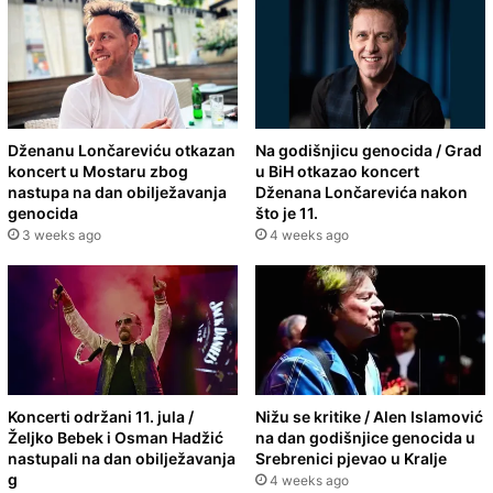
Dženanu Lončareviću otkazan
Na godišnjicu genocida / Grad
koncert u Mostaru zbog
u BiH otkazao koncert
nastupa na dan obilježavanja
Dženana Lončarevića nakon
genocida
što je 11.
3 weeks ago
4 weeks ago
Koncerti održani 11. jula /
Nižu se kritike / Alen Islamović
Željko Bebek i Osman Hadžić
na dan godišnjice genocida u
nastupali na dan obilježavanja
Srebrenici pjevao u Kralje
g
4 weeks ago