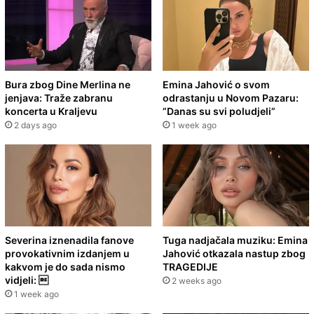
Bura zbog Dine Merlina ne
Emina Jahović o svom
jenjava: Traže zabranu
odrastanju u Novom Pazaru:
koncerta u Kraljevu
”Danas su svi poludjeli”
2 days ago
1 week ago
Severina iznenadila fanove
Tuga nadjačala muziku: Emina
provokativnim izdanjem u
Jahović otkazala nastup zbog
kakvom je do sada nismo
TRAGEDIJE
vidjeli: 
2 weeks ago
1 week ago