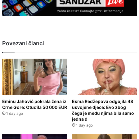
Povezani članci
Eminu Jahović pokrala žena iz
Esma Redžepova odgojila 48
Crne Gore: Otuđila 50 000 EUR
usvojene djece: Evo zbog
čega je među njima bila samo
1 day ago
jedna d
1 day ago