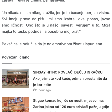
zaštita”, rekla je Emina, pa nastavila:
“Ja nikada nisam nikoga tužila, jer je to bacanje perja u visinu.
Svi imaju pravo da pišu, mi smo izabrali ovaj posao, javne
smo ličnosti. Ono što je u našoj savesti, verujem u to. Moja
majka to teško podnosi, a posebno moj brat.”
Pevačica je odlučila da je na emotivnom životu ispunjena.
Povezani članci
SINSAY HITNO POVLAČI DEČJU IGRAČKU:
Ako je imate kod kuće, odmah prestanite da
je koristite
1 hour ago
Stigao komad koji će se nositi mjesecima:
Zarina jakna od 129 eura privlači pažnju gdje