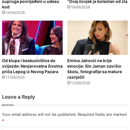
supruga povrijeđeni u udesu
“Ovaj čovjek je bolestan od zla
kod
19/06/2026
19/06/2026
Od klupa i beskućništva do
Emina Jahović ne krije
zvijezde: Nevjerovatna životna
emocije: Sin Jaman završio
priča Lepog iz Novog Pazara
školu, fotografije sa mature
raznježil
17/06/2026
13/06/2026
Leave a Reply
Your email address will not be published.
Required fields are marked
*