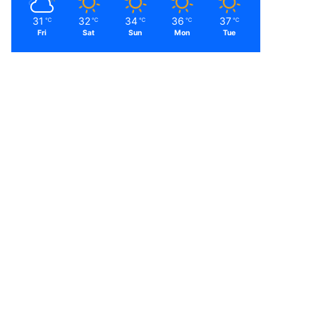
31
32
34
36
37
℃
℃
℃
℃
℃
Fri
Sat
Sun
Mon
Tue