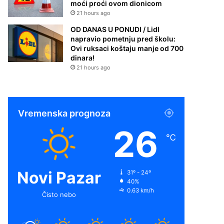
moći proći ovom dionicom
21 hours ago
OD DANAS U PONUDI / Lidl
napravio pometnju pred školu:
Ovi ruksaci koštaju manje od 700
dinara!
21 hours ago
Vremenska prognoza
26
℃
Novi Pazar
31º - 24º
40%
0.63 km/h
Čisto nebo