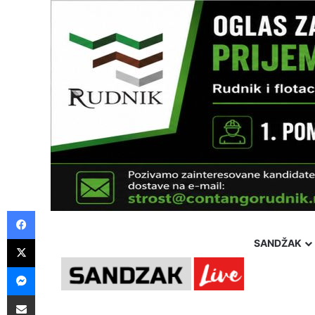
Facebook
X
SANDŽAK
Messenger
Pošalji preko E-Maila