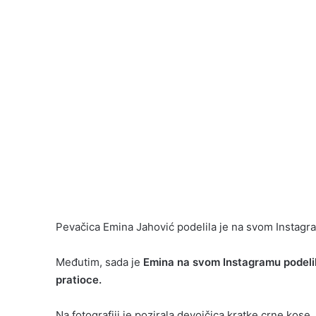
Pevačica Emina Jahović podelila je na svom Instagra
Međutim, sada je
Emina na svom Instagramu podelila
pratioce.
Na fotografiji je pozirala devojčica kratke crne kose