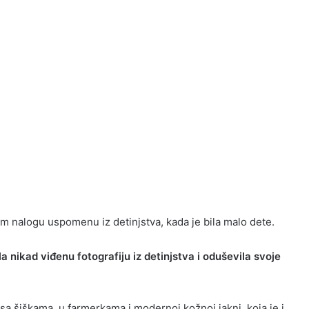
m nalogu uspomenu iz detinjstva, kada je bila malo dete.
 nikad viđenu fotografiju iz detinjstva i oduševila svoje
, sa šiškama, u farmerkama i modernoj kožnoj jakni, koja je i