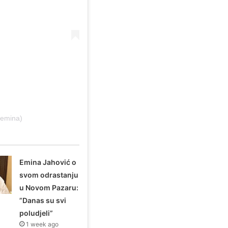
aemina)
Emina Jahović o
svom odrastanju
u Novom Pazaru:
”Danas su svi
poludjeli”
1 week ago