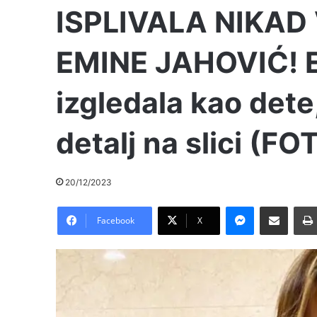
ISPLIVALA NIKAD
EMINE JAHOVIĆ! E
izgledala kao dete
detalj na slici (FO
20/12/2023
Messenger
Pošalji preko E-Maila
Facebook
X