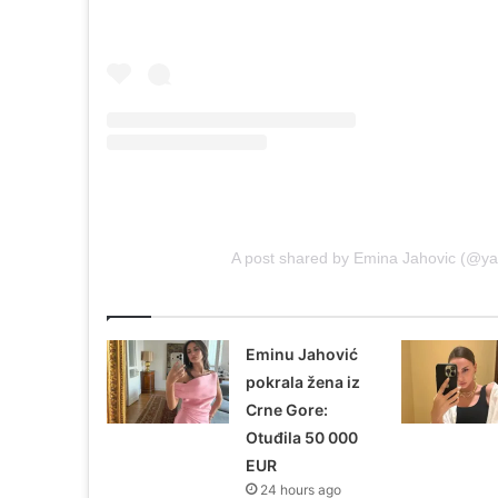
A post shared by Emina Jahovic (@y
Povezani članci
Eminu Jahović
pokrala žena iz
Crne Gore:
Otuđila 50 000
EUR
24 hours ago