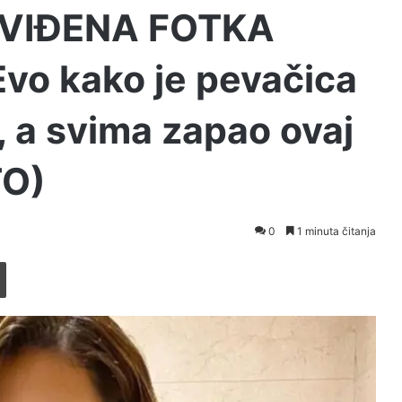
 VIĐENA FOTKA
vo kako je pevačica
, a svima zapao ovaj
TO)
0
1 minuta čitanja
Printaj