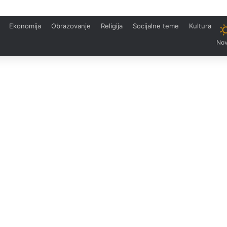
Ekonomija
Obrazovanje
Religija
Socijalne teme
Kultura
Nov