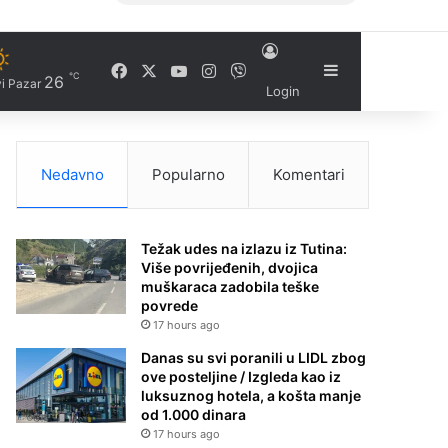
Facebook
X
YouTube
Instagram
Viber
Sidebar
℃
26
i Pazar
Login
Nedavno
Popularno
Komentari
Težak udes na izlazu iz Tutina:
Više povrijeđenih, dvojica
muškaraca zadobila teške
povrede
17 hours ago
Danas su svi poranili u LIDL zbog
ove posteljine / Izgleda kao iz
luksuznog hotela, a košta manje
od 1.000 dinara
17 hours ago