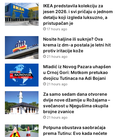
IKEA predstavila kolekciju za
jesen 2026. i svi pričaju o jednom
detalju koji izgleda luksuzno, a
pristupačan je
17 hours ago
Nosite haljine ili suknje? Ova
krema iz dm-a postala je letni hit
protiv iritacije kože
21 hours ago
Mladić iz Novog Pazara uhapšen
u Crnoj Gori: Motkom pretukao
dvojicu Tutinaca na Adi Bojani
21 hours ago
Za samo sedam dana otvorene
dvije nove džamije u Rožajama –
svečanost u Njegušima okupila
brojne zvanice
21 hours ago
Potpuna obustava saobraćaja
prema Tutinu: Evo kada nećete