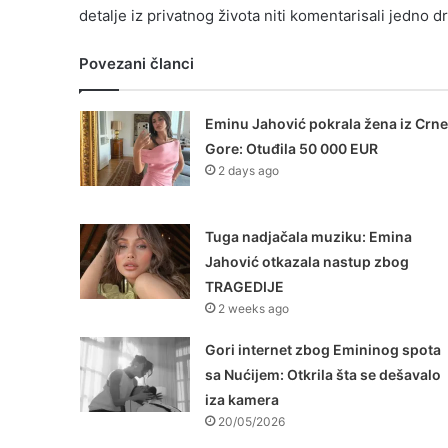
detalje iz privatnog života niti komentarisali jedno 
Povezani članci
Eminu Jahović pokrala žena iz Crne
Gore: Otuđila 50 000 EUR
2 days ago
Tuga nadjačala muziku: Emina
Jahović otkazala nastup zbog
TRAGEDIJE
2 weeks ago
Gori internet zbog Emininog spota
sa Nućijem: Otkrila šta se dešavalo
iza kamera
20/05/2026