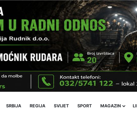
SRBIJA
REGIJA
SVIJET
SPORT
MAGAZIN
L
ika
Ekonomija
Obrazovanje
Religija
Socijalne teme
Kultura