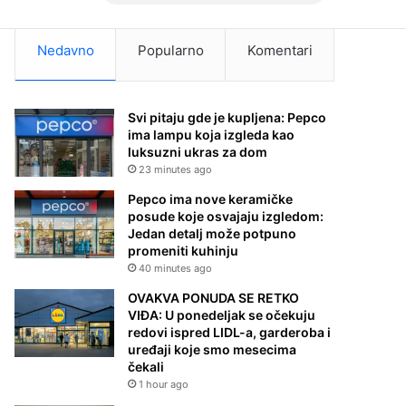
Nedavno
Popularno
Komentari
Svi pitaju gde je kupljena: Pepco
ima lampu koja izgleda kao
luksuzni ukras za dom
23 minutes ago
Pepco ima nove keramičke
posude koje osvajaju izgledom:
Jedan detalj može potpuno
promeniti kuhinju
40 minutes ago
OVAKVA PONUDA SE RETKO
VIĐA: U ponedeljak se očekuju
redovi ispred LIDL-a, garderoba i
uređaji koje smo mesecima
čekali
1 hour ago