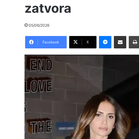
zatvora
05/06/2026
Messenger
Pošalji preko E-Maila
Facebook
X