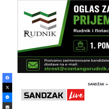
Facebook
X
SANDŽAK
Messenger
Saturday, 8 August 2026
Politika
Društvo
Hron
Pošalji preko E-Maila