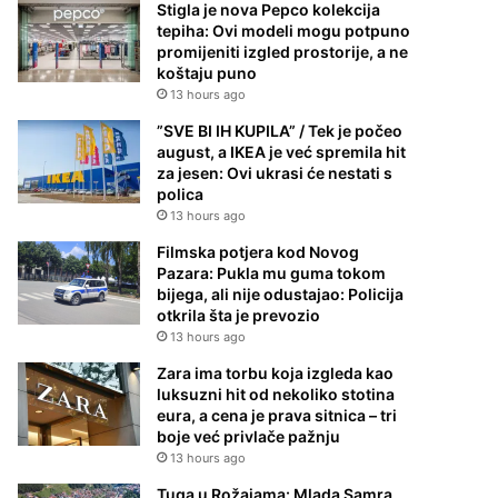
Stigla je nova Pepco kolekcija
tepiha: Ovi modeli mogu potpuno
promijeniti izgled prostorije, a ne
koštaju puno
13 hours ago
”SVE BI IH KUPILA” / Tek je počeo
august, a IKEA je već spremila hit
za jesen: Ovi ukrasi će nestati s
polica
13 hours ago
Filmska potjera kod Novog
Pazara: Pukla mu guma tokom
bijega, ali nije odustajao: Policija
otkrila šta je prevozio
13 hours ago
Zara ima torbu koja izgleda kao
luksuzni hit od nekoliko stotina
eura, a cena je prava sitnica – tri
boje već privlače pažnju
13 hours ago
Tuga u Rožajama: Mlada Samra