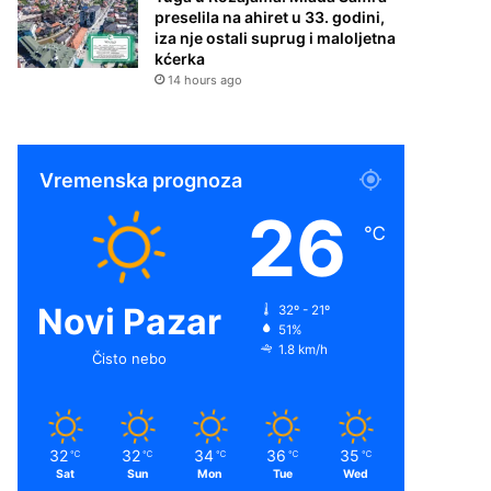
preselila na ahiret u 33. godini,
iza nje ostali suprug i maloljetna
kćerka
14 hours ago
Vremenska prognoza
26
℃
Novi Pazar
32º - 21º
51%
1.8 km/h
Čisto nebo
32
32
34
36
35
℃
℃
℃
℃
℃
Sat
Sun
Mon
Tue
Wed