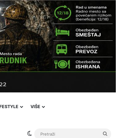
IFESTYLE
VIŠE
Facebook
X
YouTube
Instagram
Viber
Sidebar
℃
26
Novi Pazar
Login
Switch skin
Pretraži