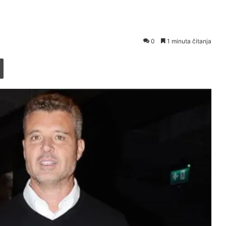
0
1 minuta čitanja
Printaj