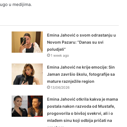
drugo u medijima.
Emina Jahović o svom odrastanju u
Novom Pazaru: ”Danas su svi
poludjeli”
1 week ago
Emina Jahović ne krije emocije: Sin
Jaman završio školu, fotografije sa
mature raznježile region
13/06/2026
Emina Jahović otkrila kakva je mama
postala nakon razvoda od Mustafe,
progovorila o bivšoj svekrvi, ali i o
mlađem sinu koji odbija pričati na