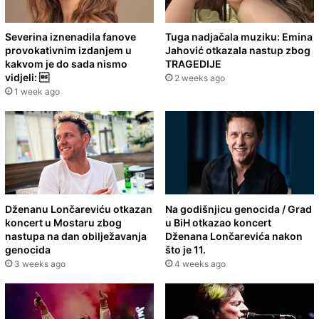
Severina iznenadila fanove
Tuga nadjačala muziku: Emina
provokativnim izdanjem u
Jahović otkazala nastup zbog
kakvom je do sada nismo
TRAGEDIJE
vidjeli: 
2 weeks ago
1 week ago
Dženanu Lončareviću otkazan
Na godišnjicu genocida / Grad
koncert u Mostaru zbog
u BiH otkazao koncert
nastupa na dan obilježavanja
Dženana Lončarevića nakon
genocida
što je 11.
3 weeks ago
4 weeks ago