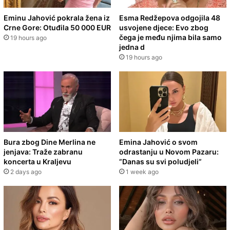
Eminu Jahović pokrala žena iz
Esma Redžepova odgojila 48
Crne Gore: Otuđila 50 000 EUR
usvojene djece: Evo zbog
čega je među njima bila samo
19 hours ago
jedna d
19 hours ago
Bura zbog Dine Merlina ne
Emina Jahović o svom
jenjava: Traže zabranu
odrastanju u Novom Pazaru:
koncerta u Kraljevu
”Danas su svi poludjeli”
2 days ago
1 week ago