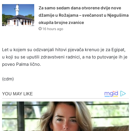
Za samo sedam dana otvorene dvije nove
džamije u Rožajama – svečanost u Njegušima
okupila brojne zvanice
16 hours ago
Let u kojem su odzvanjali hitovi pjevača krenuo je za Egipat,
u koji su se uputili zdravstveni radnici, a na to putovanje ih je
poveo Palma lično.
(cdm)