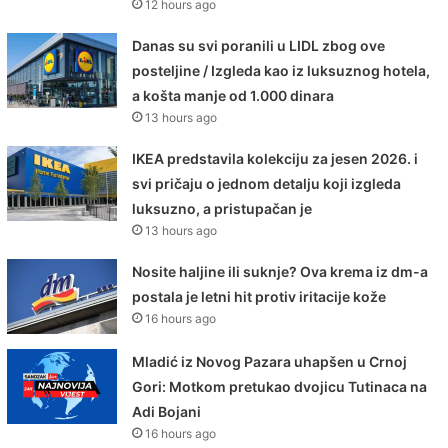
12 hours ago
Danas su svi poranili u LIDL zbog ove
posteljine / Izgleda kao iz luksuznog hotela,
a košta manje od 1.000 dinara
13 hours ago
IKEA predstavila kolekciju za jesen 2026. i
svi pričaju o jednom detalju koji izgleda
luksuzno, a pristupačan je
13 hours ago
Nosite haljine ili suknje? Ova krema iz dm-a
postala je letni hit protiv iritacije kože
16 hours ago
Mladić iz Novog Pazara uhapšen u Crnoj
Gori: Motkom pretukao dvojicu Tutinaca na
Adi Bojani
16 hours ago