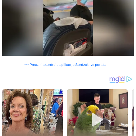
--- Preuzmite android aplikaciju Sandzaklive portala ---