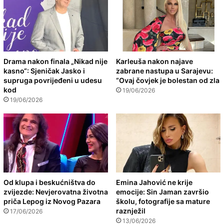
Drama nakon finala „Nikad nije
Karleuša nakon najave
kasno“: Sjeničak Jasko i
zabrane nastupa u Sarajevu:
supruga povrijeđeni u udesu
“Ovaj čovjek je bolestan od zla
kod
19/06/2026
19/06/2026
Od klupa i beskućništva do
Emina Jahović ne krije
zvijezde: Nevjerovatna životna
emocije: Sin Jaman završio
priča Lepog iz Novog Pazara
školu, fotografije sa mature
raznježil
17/06/2026
13/06/2026