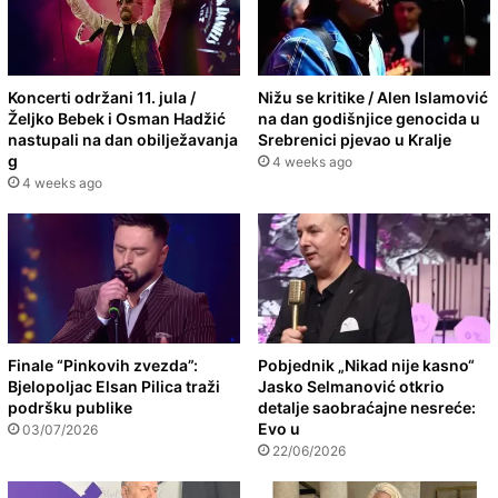
Koncerti održani 11. jula /
Nižu se kritike / Alen Islamović
Željko Bebek i Osman Hadžić
na dan godišnjice genocida u
nastupali na dan obilježavanja
Srebrenici pjevao u Kralje
g
4 weeks ago
4 weeks ago
Finale “Pinkovih zvezda”:
Pobjednik „Nikad nije kasno“
Bjelopoljac Elsan Pilica traži
Jasko Selmanović otkrio
podršku publike
detalje saobraćajne nesreće:
Evo u
03/07/2026
22/06/2026