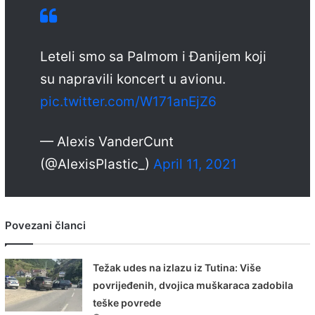
Leteli smo sa Palmom i Đanijem koji
su napravili koncert u avionu.
pic.twitter.com/W171anEjZ6
— Alexis VanderCunt
(@AlexisPlastic_)
April 11, 2021
Povezani članci
Težak udes na izlazu iz Tutina: Više
povrijeđenih, dvojica muškaraca zadobila
teške povrede