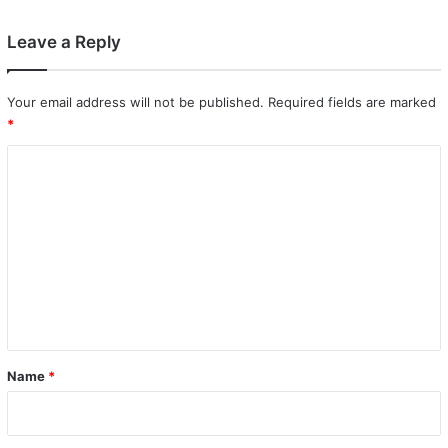
Leave a Reply
Your email address will not be published.
Required fields are marked
*
C
o
m
m
e
n
t
*
Name
*