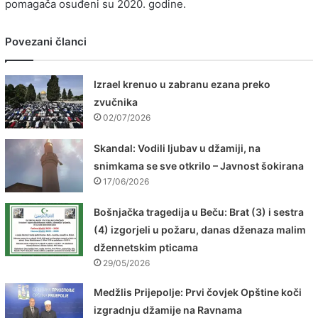
pomagača osuđeni su 2020. godine.
Povezani članci
Izrael krenuo u zabranu ezana preko
zvučnika
02/07/2026
Skandal: Vodili ljubav u džamiji, na
snimkama se sve otkrilo – Javnost šokirana
17/06/2026
Bošnjačka tragedija u Beču: Brat (3) i sestra
(4) izgorjeli u požaru, danas dženaza malim
džennetskim pticama
29/05/2026
Medžlis Prijepolje: Prvi čovjek Opštine koči
izgradnju džamije na Ravnama