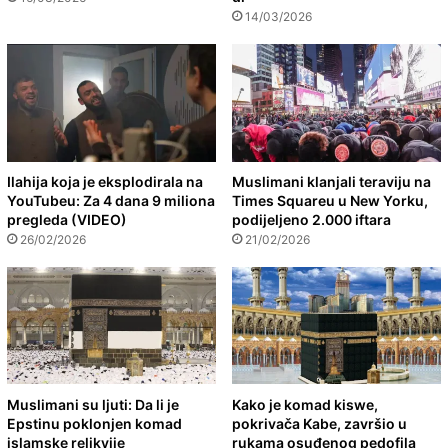
14/03/2026
Ilahija koja je eksplodirala na
Muslimani klanjali teraviju na
YouTubeu: Za 4 dana 9 miliona
Times Squareu u New Yorku,
pregleda (VIDEO)
podijeljeno 2.000 iftara
26/02/2026
21/02/2026
Muslimani su ljuti: Da li je
Kako je komad kiswe,
Epstinu poklonjen komad
pokrivača Kabe, završio u
islamske relikvije
rukama osuđenog pedofila