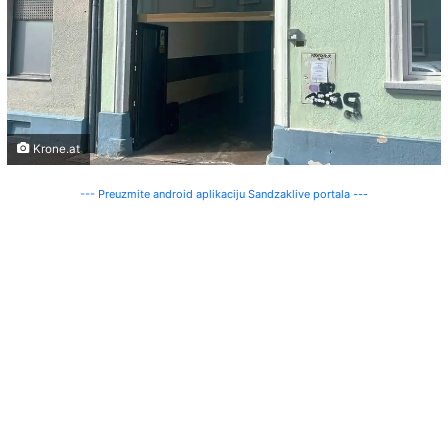
Krone.at
--- Preuzmite android aplikaciju Sandzaklive portala ---