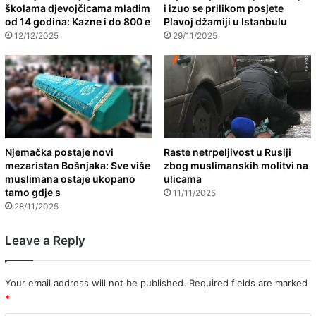
školama djevojčicama mlađim
i izuo se prilikom posjete
od 14 godina: Kazne i do 800 e
Plavoj džamiji u Istanbulu
12/12/2025
29/11/2025
Njemačka postaje novi
Raste netrpeljivost u Rusiji
mezaristan Bošnjaka: Sve više
zbog muslimanskih molitvi na
muslimana ostaje ukopano
ulicama
tamo gdje s
11/11/2025
28/11/2025
Leave a Reply
Your email address will not be published.
Required fields are marked
*