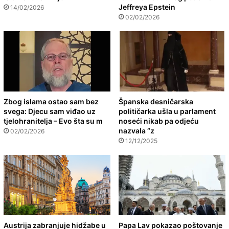
Jeffreya Epstein
14/02/2026
02/02/2026
Zbog islama ostao sam bez
Španska desničarska
svega: Djecu sam viđao uz
političarka ušla u parlament
tjelohranitelja – Evo šta su m
noseći nikab pa odjeću
nazvala “z
02/02/2026
12/12/2025
Austrija zabranjuje hidžabe u
Papa Lav pokazao poštovanje