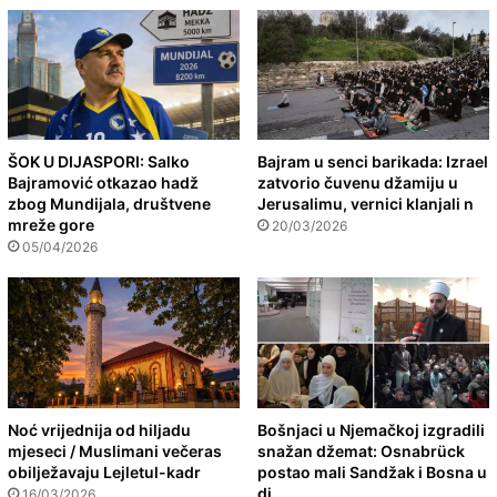
ŠOK U DIJASPORI: Salko
Bajram u senci barikada: Izrael
Bajramović otkazao hadž
zatvorio čuvenu džamiju u
zbog Mundijala, društvene
Jerusalimu, vernici klanjali n
mreže gore
20/03/2026
05/04/2026
Noć vrijednija od hiljadu
Bošnjaci u Njemačkoj izgradili
mjeseci / Muslimani večeras
snažan džemat: Osnabrück
obilježavaju Lejletul-kadr
postao mali Sandžak i Bosna u
di
16/03/2026