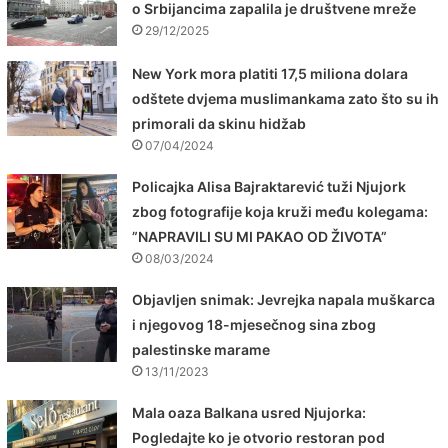
o Srbijancima zapalila je društvene mreže
29/12/2025
New York mora platiti 17,5 miliona dolara
odštete dvjema muslimankama zato što su ih
primorali da skinu hidžab
07/04/2024
Policajka Alisa Bajraktarević tuži Njujork
zbog fotografije koja kruži među kolegama:
”NAPRAVILI SU MI PAKAO OD ŽIVOTA”
08/03/2024
Objavljen snimak: Jevrejka napala muškarca
i njegovog 18-mjesečnog sina zbog
palestinske marame
13/11/2023
Mala oaza Balkana usred Njujorka:
Pogledajte ko je otvorio restoran pod