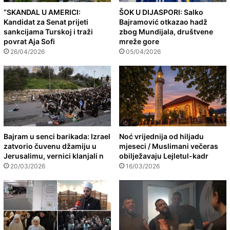
“SKANDAL U AMERICI:
ŠOK U DIJASPORI: Salko
Kandidat za Senat prijeti
Bajramović otkazao hadž
sankcijama Turskoj i traži
zbog Mundijala, društvene
povrat Aja Sofi
mreže gore
26/04/2026
05/04/2026
Bajram u senci barikada: Izrael
Noć vrijednija od hiljadu
zatvorio čuvenu džamiju u
mjeseci / Muslimani večeras
Jerusalimu, vernici klanjali n
obilježavaju Lejletul-kadr
20/03/2026
16/03/2026