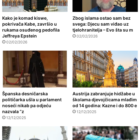
Kako je komad kiswe,
Zbog islama ostao sam bez
pokrivača Kabe, završio u
svega: Djecu sam viđao uz
rukama osuđenog pedofila
tjelohranitelja – Evo šta su m
Jeffreya Epstein
02/02/2026
02/02/2026
Španska desničarska
Austrija zabranjuje hidžabe u
političarka ušla u parlament
školama djevojčicama mlađim
noseći nikab pa odjeću
od 14 godina: Kazne i do 800 e
nazvala “z
12/12/2025
12/12/2025