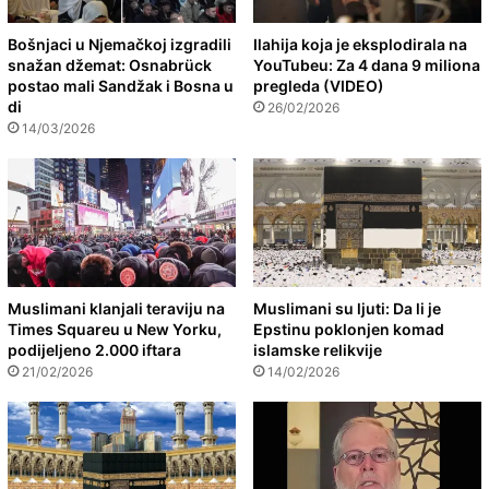
Bošnjaci u Njemačkoj izgradili
Ilahija koja je eksplodirala na
snažan džemat: Osnabrück
YouTubeu: Za 4 dana 9 miliona
postao mali Sandžak i Bosna u
pregleda (VIDEO)
di
26/02/2026
14/03/2026
Muslimani klanjali teraviju na
Muslimani su ljuti: Da li je
Times Squareu u New Yorku,
Epstinu poklonjen komad
podijeljeno 2.000 iftara
islamske relikvije
21/02/2026
14/02/2026