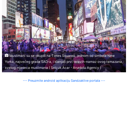
Muslimani su se okupili na Times Squareu, jednom od simbola New
Yorka, najvećeg grada SAD-a, i klanjali prvi teravih-namaz ovog ramazana,
svetog mjeseca muslimana ( Selçuk Acar - Anadolu Agency )
--- Preuzmite android aplikaciju Sandzaklive portala ---