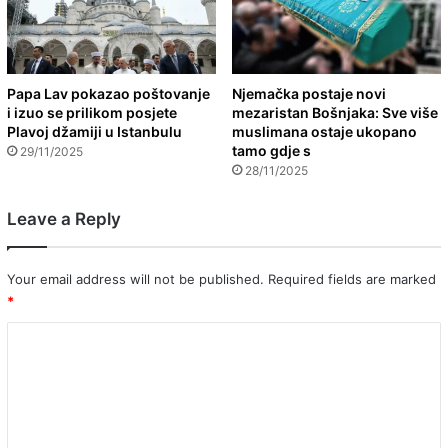
Papa Lav pokazao poštovanje
Njemačka postaje novi
i izuo se prilikom posjete
mezaristan Bošnjaka: Sve više
Plavoj džamiji u Istanbulu
muslimana ostaje ukopano
tamo gdje s
29/11/2025
28/11/2025
Leave a Reply
Your email address will not be published.
Required fields are marked
*
C
o
m
m