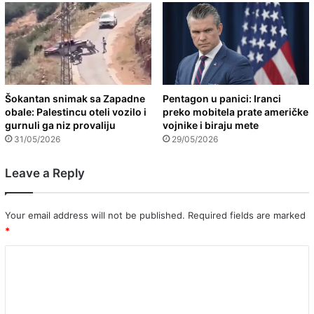
Šokantan snimak sa Zapadne
Pentagon u panici: Iranci
obale: Palestincu oteli vozilo i
preko mobitela prate američke
gurnuli ga niz provaliju
vojnike i biraju mete
31/05/2026
29/05/2026
Leave a Reply
Your email address will not be published.
Required fields are marked
*
C
o
m