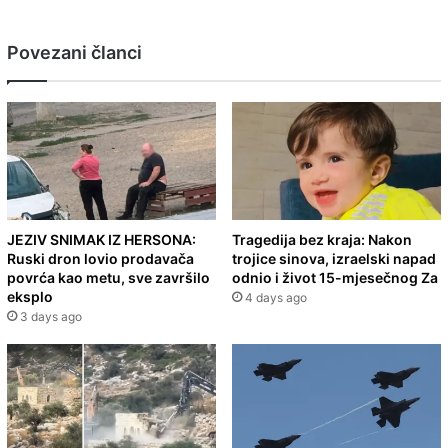
Povezani članci
JEZIV SNIMAK IZ HERSONA:
Tragedija bez kraja: Nakon
Ruski dron lovio prodavača
trojice sinova, izraelski napad
povrća kao metu, sve završilo
odnio i život 15-mjesečnog Za
eksplo
4 days ago
3 days ago