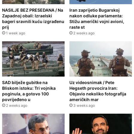
NASILJE BEZ PRESEDANA / Na
Iran zaprijetio Bugarskoj
Zapadnoj obali: Izraelski
nakon odluke parlamenta:
bageri sravnili kuću izgrađenu
Stižu američki vojni avioni,
prij
raste st
1 week ago
2 weeks ago
SAD bilježe gubitke na
Uz videosnimak / Pete
Bliskom istoku: Tri vojnika
Hegseth provocira Iran:
poginula, a gotovo 100
Objavio nekoliko fotografija
povrijeđeno u
američkih mar
2 weeks ago
3 weeks ago