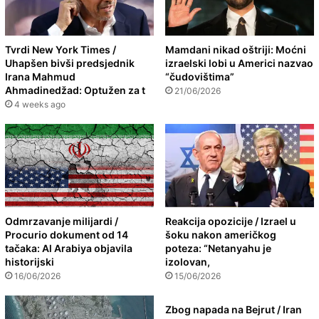
Tvrdi New York Times /
Mamdani nikad oštriji: Moćni
Uhapšen bivši predsjednik
izraelski lobi u Americi nazvao
Irana Mahmud
“čudovištima”
Ahmadinedžad: Optužen za t
21/06/2026
4 weeks ago
Odmrzavanje milijardi /
Reakcija opozicije / Izrael u
Procurio dokument od 14
šoku nakon američkog
tačaka: Al Arabiya objavila
poteza: “Netanyahu je
historijski
izolovan,
16/06/2026
15/06/2026
Zbog napada na Bejrut / Iran