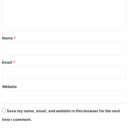
m
e
n
t
*
Name
*
Email
*
Website
Save my name, email, and website in this browser for the next
time I comment.