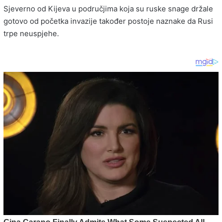
Sjeverno od Kijeva u područjima koja su ruske snage držale
gotovo od početka invazije također postoje naznake da Rusi
trpe neuspjehe.