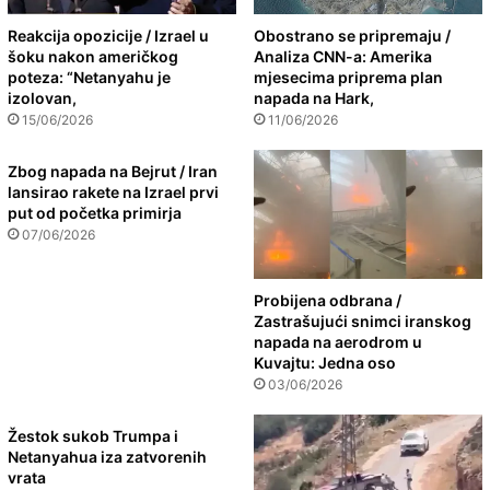
Reakcija opozicije / Izrael u
Obostrano se pripremaju /
šoku nakon američkog
Analiza CNN-a: Amerika
poteza: “Netanyahu je
mjesecima priprema plan
izolovan,
napada na Hark,
15/06/2026
11/06/2026
Zbog napada na Bejrut / Iran
lansirao rakete na Izrael prvi
put od početka primirja
07/06/2026
Probijena odbrana /
Zastrašujući snimci iranskog
napada na aerodrom u
Kuvajtu: Jedna oso
03/06/2026
Žestok sukob Trumpa i
Netanyahua iza zatvorenih
vrata