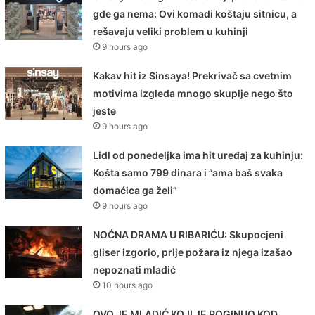
gde ga nema: Ovi komadi koštaju sitnicu, a
rešavaju veliki problem u kuhinji
9 hours ago
Kakav hit iz Sinsaya! Prekrivač sa cvetnim
motivima izgleda mnogo skuplje nego što
jeste
9 hours ago
Lidl od ponedeljka ima hit uređaj za kuhinju:
Košta samo 799 dinara i ”ama baš svaka
domaćica ga želi”
9 hours ago
NOĆNA DRAMA U RIBARIĆU: Skupocjeni
gliser izgorio, prije požara iz njega izašao
nepoznati mladić
10 hours ago
OVO JE MLADIĆ KOJI JE POGINUO KOD