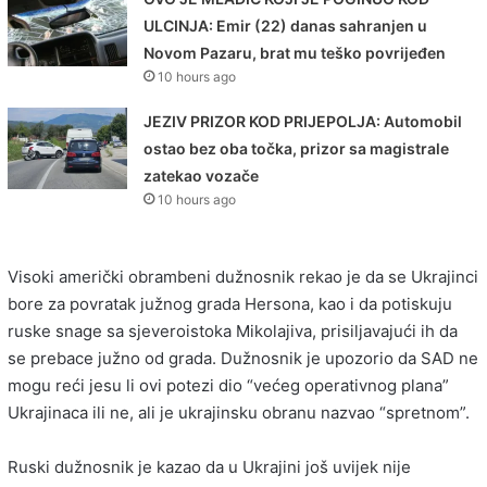
ULCINJA: Emir (22) danas sahranjen u
Novom Pazaru, brat mu teško povrijeđen
10 hours ago
JEZIV PRIZOR KOD PRIJEPOLJA: Automobil
ostao bez oba točka, prizor sa magistrale
zatekao vozače
10 hours ago
Visoki američki obrambeni dužnosnik rekao je da se Ukrajinci
bore za povratak južnog grada Hersona, kao i da potiskuju
ruske snage sa sjeveroistoka Mikolajiva, prisiljavajući ih da
se prebace južno od grada. Dužnosnik je upozorio da SAD ne
mogu reći jesu li ovi potezi dio “većeg operativnog plana”
Ukrajinaca ili ne, ali je ukrajinsku obranu nazvao “spretnom”.
Ruski dužnosnik je kazao da u Ukrajini još uvijek nije