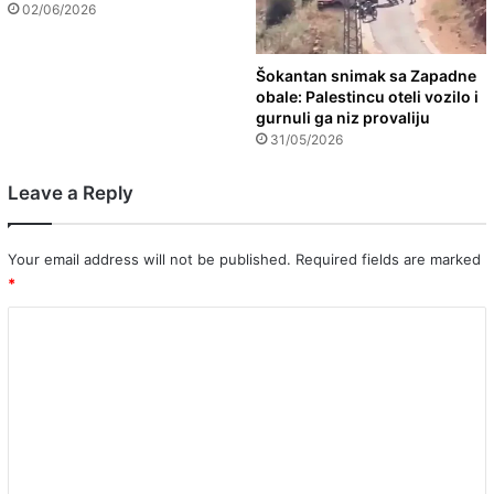
02/06/2026
Šokantan snimak sa Zapadne
obale: Palestincu oteli vozilo i
gurnuli ga niz provaliju
31/05/2026
Leave a Reply
Your email address will not be published.
Required fields are marked
*
C
o
m
m
e
n