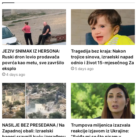
JEZIV SNIMAK IZ HERSONA:
Tragedija bez kraja: Nakon
Ruski dron lovio prodavača
trojice sinova, izraelski napad
povrća kao metu, sve završilo
odnio i život 15-mjesečnog Za
eksplo
5 days ago
4 days ago
NASILJE BEZ PRESEDANA / Na
Trumpova miljenica izazvala
Zapadnoj obali: Izraelski
reakcije izjavom iz Ukrajine:
bageri sravnili kuću izgrađenu
“Sviđa mi se što nisam v