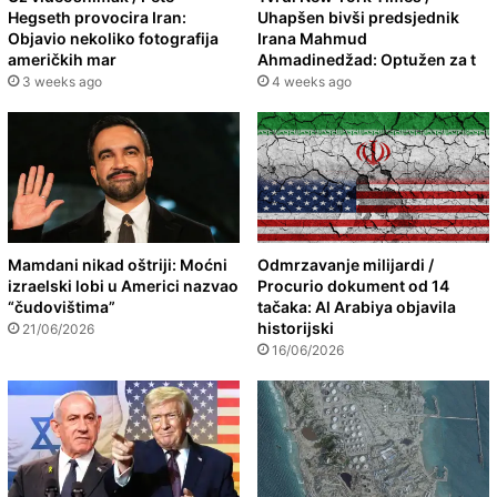
Hegseth provocira Iran:
Uhapšen bivši predsjednik
Objavio nekoliko fotografija
Irana Mahmud
američkih mar
Ahmadinedžad: Optužen za t
3 weeks ago
4 weeks ago
Mamdani nikad oštriji: Moćni
Odmrzavanje milijardi /
izraelski lobi u Americi nazvao
Procurio dokument od 14
“čudovištima”
tačaka: Al Arabiya objavila
historijski
21/06/2026
16/06/2026