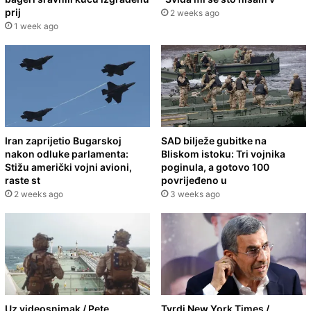
prij
2 weeks ago
1 week ago
Iran zaprijetio Bugarskoj
SAD bilježe gubitke na
nakon odluke parlamenta:
Bliskom istoku: Tri vojnika
Stižu američki vojni avioni,
poginula, a gotovo 100
raste st
povrijeđeno u
2 weeks ago
3 weeks ago
Uz videosnimak / Pete
Tvrdi New York Times /