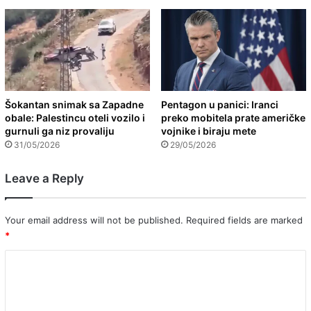
Šokantan snimak sa Zapadne
Pentagon u panici: Iranci
obale: Palestincu oteli vozilo i
preko mobitela prate američke
gurnuli ga niz provaliju
vojnike i biraju mete
31/05/2026
29/05/2026
Leave a Reply
Your email address will not be published.
Required fields are marked
*
C
o
m