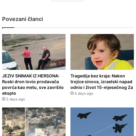
Povezani članci
JEZIV SNIMAK IZ HERSONA:
Tragedija bez kraja: Nakon
Ruski dron lovio prodavača
trojice sinova, izraelski napad
povrća kao metu, sve završilo
odnio i život 15-mjesečnog Za
eksplo
4 days ago
3 days ago