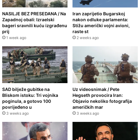
NASILJE BEZ PRESEDANA / Na
Iran zaprijetio Bugarskoj
Zapadnoj obali: Izraelski
nakon odluke parlamenta:
bageri sravnili kuću izgrađenu
Stižu američki vojni avioni,
prij
raste st
1 week ago
2 weeks ago
SAD bilježe gubitke na
Uz videosnimak / Pete
Bliskom istoku: Tri vojnika
Hegseth provocira Iran:
poginula, a gotovo 100
Objavio nekoliko fotografija
povrijeđeno u
američkih mar
3 weeks ago
3 weeks ago