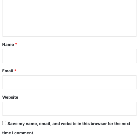
m
e
n
t
*
Name
*
Email
*
Website
Save my name, email, and website in this browser for the next
time I comment.