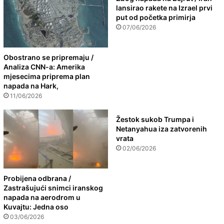
lansirao rakete na Izrael prvi
put od početka primirja
07/06/2026
Obostrano se pripremaju /
Analiza CNN-a: Amerika
mjesecima priprema plan
napada na Hark,
11/06/2026
Žestok sukob Trumpa i
Netanyahua iza zatvorenih
vrata
02/06/2026
Probijena odbrana /
Zastrašujući snimci iranskog
napada na aerodrom u
Kuvajtu: Jedna oso
03/06/2026