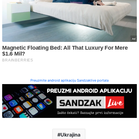
Preuzmite android aplikaciju Sandzaklive portala
Ukrajina