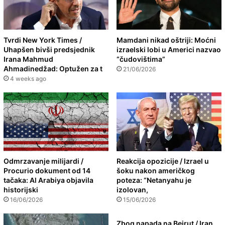
Tvrdi New York Times /
Mamdani nikad oštriji: Moćni
Uhapšen bivši predsjednik
izraelski lobi u Americi nazvao
Irana Mahmud
“čudovištima”
Ahmadinedžad: Optužen za t
21/06/2026
4 weeks ago
Odmrzavanje milijardi /
Reakcija opozicije / Izrael u
Procurio dokument od 14
šoku nakon američkog
tačaka: Al Arabiya objavila
poteza: “Netanyahu je
historijski
izolovan,
16/06/2026
15/06/2026
Zbog napada na Bejrut / Iran