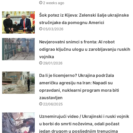
2 weeks ago
Šok potez iz Kijeva: Zelenski šalje ukrajinske
stručnjake da pomognu Americi
05/03/2026
Nevjerovatni snimci s fronta: AI robot
odigrao ključnu ulogu u zarobljavanju ruskih
vojnika
29/01/2026
Da li je licemjerno? Ukrajina podržala
američku agresiju na Iran: Napadi su
opravdani, nuklearni program mora biti
zaustavljen
22/06/2025
Uznemirujući video / Ukrajinski i ruski vojnik
u borbi do smrti noževima, odali počast
jedan drugom u posljednjim trenucima