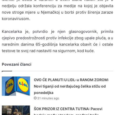
nedjelju održala konferenciju za medije na kojoj je objavila
nove stroge mjere u Njemačkoj u borbi protiv širenja zaraze
koronavirusom.
Kancelarka je, potvrdio je njen glasnogovornik, primila
cjepivo predostrožnosti protiv infekcije zbog upale pluća, a u
narednim danima 65-godišnja kancelarka obavit će i ostale
testove te svoj rad nastaviti na sigurnom, kod kuće.
Povezani članci
OVO ĆE PLANUTI U LIDL-u RANOM ZOROM:
Novi tiganji od nerđajućeg čelika stižu od
ponedeljka
31 minutes ago
ŠOK PRIZOR IZ CENTRA TUTINA: Pacovi