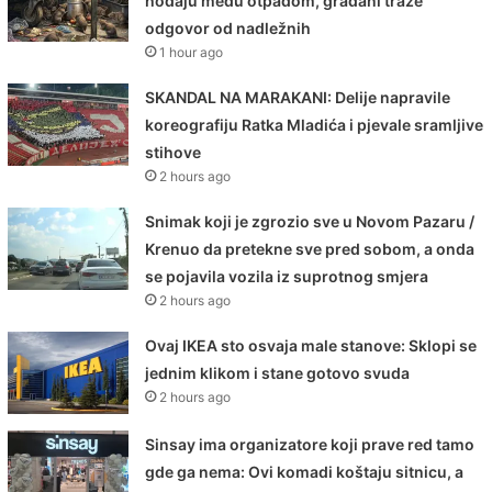
hodaju među otpadom, građani traže
odgovor od nadležnih
1 hour ago
SKANDAL NA MARAKANI: Delije napravile
koreografiju Ratka Mladića i pjevale sramljive
stihove
2 hours ago
Snimak koji je zgrozio sve u Novom Pazaru /
Krenuo da pretekne sve pred sobom, a onda
se pojavila vozila iz suprotnog smjera
2 hours ago
Ovaj IKEA sto osvaja male stanove: Sklopi se
jednim klikom i stane gotovo svuda
2 hours ago
Sinsay ima organizatore koji prave red tamo
gde ga nema: Ovi komadi koštaju sitnicu, a