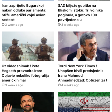
Iran zaprijetio Bugarskoj
SAD bilježe gubitke na
nakon odluke parlamenta:
Bliskom istoku: Tri vojnika
Stižu američki vojni avioni,
poginula, a gotovo 100
raste st
povrijeđeno u
3 weeks ago
3 weeks ago
Uz videosnimak / Pete
Tvrdi New York Times /
Hegseth provocira Iran:
Uhapšen bivši predsjednik
Objavio nekoliko fotografija
Irana Mahmud
američkih mar
Ahmadinedžad: Optužen za t
3 weeks ago
4 weeks ago