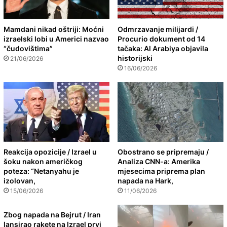
Mamdani nikad oštriji: Moćni
Odmrzavanje milijardi /
izraelski lobi u Americi nazvao
Procurio dokument od 14
“čudovištima”
tačaka: Al Arabiya objavila
historijski
21/06/2026
16/06/2026
Reakcija opozicije / Izrael u
Obostrano se pripremaju /
šoku nakon američkog
Analiza CNN-a: Amerika
poteza: “Netanyahu je
mjesecima priprema plan
izolovan,
napada na Hark,
15/06/2026
11/06/2026
Zbog napada na Bejrut / Iran
lansirao rakete na Izrael prvi