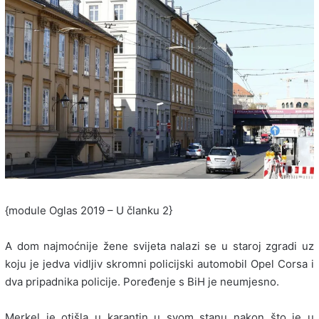
{module Oglas 2019 – U članku 2}
A dom najmoćnije žene svijeta nalazi se u staroj zgradi uz
koju je jedva vidljiv skromni policijski automobil Opel Corsa i
dva pripadnika policije. Poređenje s BiH je neumjesno.
Merkel je otišla u karantin u svom stanu nakon što je u