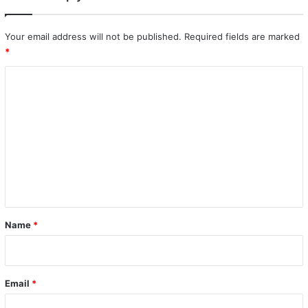
Your email address will not be published.
Required fields are marked
*
C
o
m
m
e
n
t
*
Name
*
Email
*