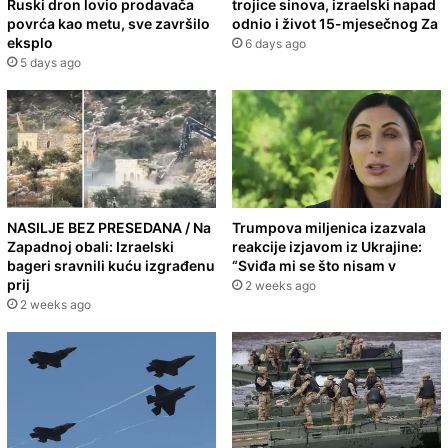
Ruski dron lovio prodavača
trojice sinova, izraelski napad
povrća kao metu, sve završilo
odnio i život 15-mjesečnog Za
eksplo
6 days ago
5 days ago
NASILJE BEZ PRESEDANA / Na
Trumpova miljenica izazvala
Zapadnoj obali: Izraelski
reakcije izjavom iz Ukrajine:
bageri sravnili kuću izgrađenu
“Sviđa mi se što nisam v
prij
2 weeks ago
2 weeks ago