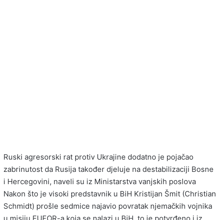
Ruski agresorski rat protiv Ukrajine dodatno je pojačao
zabrinutost da Rusija također djeluje na destabilizaciji Bosne
i Hercegovini, naveli su iz Ministarstva vanjskih poslova
Nakon što je visoki predstavnik u BiH Kristijan Šmit (Christian
Schmidt) prošle sedmice najavio povratak njemačkih vojnika
u misiju EUFOR-a koja se nalazi u BiH, to je potvrđeno i iz