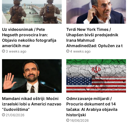
Uz videosnimak / Pete
Tvrdi New York Times /
Hegseth provocira Iran:
Uhapšen bivši predsjednik
Objavio nekoliko fotografija
Irana Mahmud
američkih mar
Ahmadinedžad: Optužen za t
3 weeks ago
4 weeks ago
Mamdani nikad oštriji: Moćni
Odmrzavanje milijardi /
izraelski lobi u Americi nazvao
Procurio dokument od 14
“čudovištima”
tačaka: Al Arabiya objavila
historijski
21/06/2026
16/06/2026