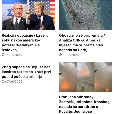
Reakcija opozicije / Izrael u
Obostrano se pripremaju /
šoku nakon američkog
Analiza CNN-a: Amerika
poteza: “Netanyahu je
mjesecima priprema plan
izolovan,
napada na Hark,
15/06/2026
11/06/2026
Zbog napada na Bejrut / Iran
lansirao rakete na Izrael prvi
put od početka primirja
07/06/2026
Probijena odbrana /
Zastrašujući snimci iranskog
napada na aerodrom u
Kuvajtu: Jedna oso