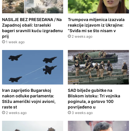
NASILJE BEZ PRESEDANA / Na
Trumpova miljenica izazvala
Zapadnoj obali: Izraelski
reakcije izjavom iz Ukrajine:
bageri sravnili kuću izgrađenu
“Sviđa mi se što nisam v
prij
2 weeks ago
1 week ago
Iran zaprijetio Bugarskoj
SAD bilježe gubitke na
nakon odluke parlamenta:
Bliskom istoku: Tri vojnika
Stižu američki vojni avioni,
poginula, a gotovo 100
raste st
povrijeđeno u
2 weeks ago
3 weeks ago