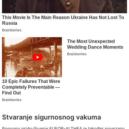
Stvaranje sigurnosnog vakuma
Ponovno pridruživanje EUFOR-ALTHEA je također povezano