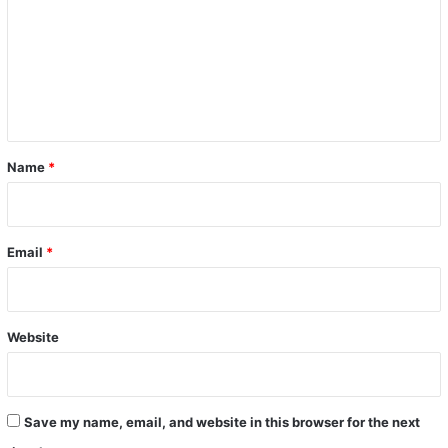
m
m
e
n
t
*
Name
*
Email
*
Website
Save my name, email, and website in this browser for the next