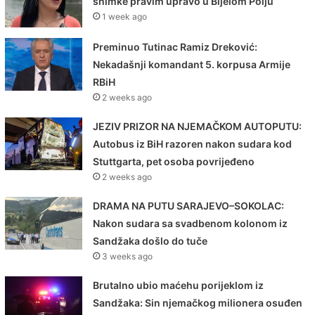
snimke pravim upravo u Bijelom Polju
1 week ago
Preminuo Tutinac Ramiz Dreković:
Nekadašnji komandant 5. korpusa Armije
RBiH
2 weeks ago
JEZIV PRIZOR NA NJEMAČKOM AUTOPUTU:
Autobus iz BiH razoren nakon sudara kod
Stuttgarta, pet osoba povrijeđeno
2 weeks ago
DRAMA NA PUTU SARAJEVO–SOKOLAC:
Nakon sudara sa svadbenom kolonom iz
Sandžaka došlo do tuče
3 weeks ago
Brutalno ubio maćehu porijeklom iz
Sandžaka: Sin njemačkog milionera osuđen