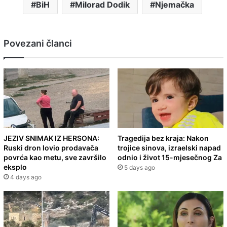
BiH
Milorad Dodik
Njemačka
Povezani članci
JEZIV SNIMAK IZ HERSONA:
Tragedija bez kraja: Nakon
Ruski dron lovio prodavača
trojice sinova, izraelski napad
povrća kao metu, sve završilo
odnio i život 15-mjesečnog Za
eksplo
5 days ago
4 days ago